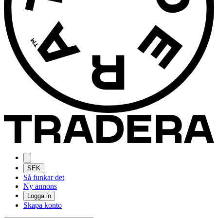
SEK
Så funkar det
Ny annons
Logga in
Skapa konto