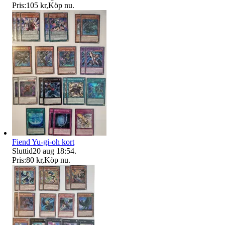
Pris:
105 kr
,
Köp nu
.
Fiend Yu-gi-oh kort
Sluttid
20 aug 18:54
.
Pris:
80 kr
,
Köp nu
.