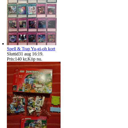
Spell & Trap Yu-gi-oh kort
Sluttid
31 aug 16:19
.
Pris:
140 kr
,
Köp nu
.