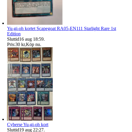
Yu-gi-oh kortet Scapegoat RA05-EN111 Starlight Rare 1st
Edition
Sluttid
16 aug 18:59
.
Pris:
30 kr
,
Köp nu
.
Cyberse Yu-gi-oh kort
Sluttid
19 aug 22:27
.