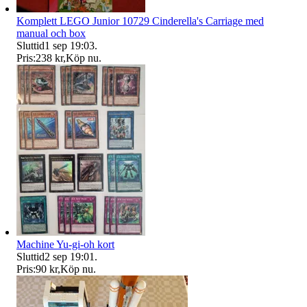
Komplett LEGO Junior 10729 Cinderella's Carriage med
manual och box
Sluttid
1 sep 19:03
.
Pris:
238 kr
,
Köp nu
.
Machine Yu-gi-oh kort
Sluttid
2 sep 19:01
.
Pris:
90 kr
,
Köp nu
.