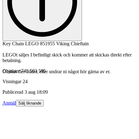
Key Chain LEGO 851955 Viking Chieftain
LEGOt säljes I befintligt skick och kommer att skickas direkt efter
betalning.
Objektnr
743 503 595
Önskas fler bilder, eller undrar ni något hör gärna av er.
Visningar
24
Publicerad
3 aug 18:09
Anmäl
Sälj liknande