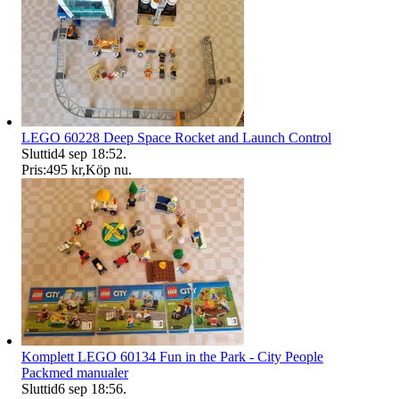
LEGO 60228 Deep Space Rocket and Launch Control
Sluttid
4 sep 18:52
.
Pris:
495 kr
,
Köp nu
.
Komplett LEGO 60134 Fun in the Park - City People
Packmed manualer
Sluttid
6 sep 18:56
.