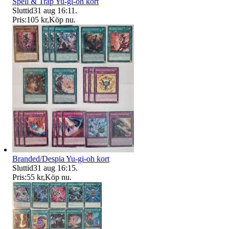
Spell & Trap Yu-gi-oh kort
Sluttid
31 aug 16:11
.
Pris:
105 kr
,
Köp nu
.
Branded/Despia Yu-gi-oh kort
Sluttid
31 aug 16:15
.
Pris:
55 kr
,
Köp nu
.