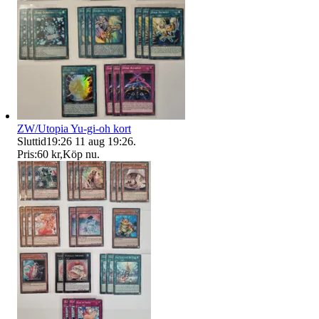
ZW/Utopia Yu-gi-oh kort
Sluttid
19:26
11 aug 19:26
.
Pris:
60 kr
,
Köp nu
.