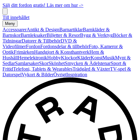
Sälj ditt fordon gratis! Läs mer om hur ->
Till innehållet
Meny
Accessoarer
Antikt & Design
Barnartiklar
Barnkläder &
Barnskor
Barnleksaker
Biljetter & Resor
Bygg & Verktyg
Böcker &
Tidningar
Datorer & Tillbehör
DVD &
Videofilmer
Fordon
Fordonsdelar & tillbehör
Foto, Kameror &
Optik
Frimärken
Handgjort & Konsthantverk
Hem &
Hushåll
Hemelektronik
Hobby
Klockor
Kläder
Konst
Musik
Mynt &
Sedlar
Samlarsaker
Skor
Skönhet
Smycken & Ädelstenar
Sport &
Fritid
Telefoni, Tablets & Wearables
Trädgård & Växter
TV-spel &
Datorspel
Vykort & Bilder
Övrigt
Inspiration