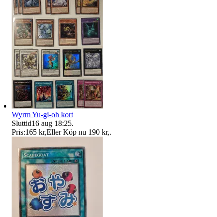
Wyrm Yu-gi-oh kort
Sluttid
16 aug 18:25
.
Pris:
165 kr
,
Eller Köp nu
190 kr
,
.