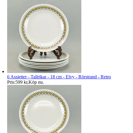
6 Assietter - Tallrikar - 18 cm - Elvy - Rörstrand - Retro
Pris:
599 kr
,
Köp nu
.