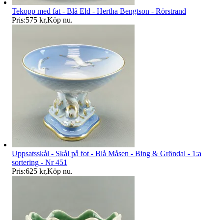
Tekopp med fat - Blå Eld - Hertha Bengtson - Rörstrand
Pris:
575 kr
,
Köp nu
.
Uppsatsskål - Skål på fot - Blå Måsen - Bing & Gröndal - 1:a
sortering - Nr 451
Pris:
625 kr
,
Köp nu
.