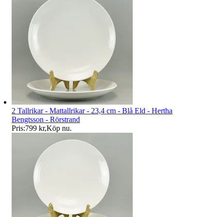
2 Tallrikar - Mattallrikar - 23,4 cm - Blå Eld - Hertha
Bengtsson - Rörstrand
Pris:
799 kr
,
Köp nu
.