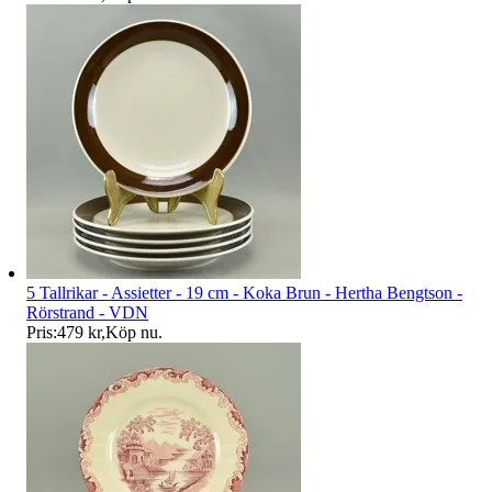
5 Tallrikar - Assietter - 19 cm - Koka Brun - Hertha Bengtson -
Rörstrand - VDN
Pris:
479 kr
,
Köp nu
.