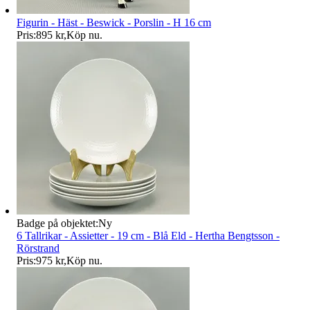
Figurin - Häst - Beswick - Porslin - H 16 cm
Pris:
895 kr
,
Köp nu
.
Badge på objektet:
Ny
6 Tallrikar - Assietter - 19 cm - Blå Eld - Hertha Bengtsson -
Rörstrand
Pris:
975 kr
,
Köp nu
.