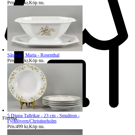
Pris:
275 kr
,
Köp nu
.
Såsskål - Maria - Rosenthal
Pris:
225 kr
,
Köp nu
.
5 Djupa Tallrikar - 23 cm - Smultron -
Företag
Fyrklövern/Christineholm
Pris:
499 kr
,
Köp nu
.