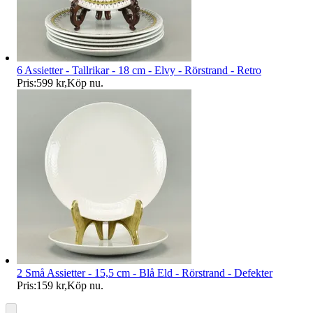
6 Assietter - Tallrikar - 18 cm - Elvy - Rörstrand - Retro
Pris:
599 kr
,
Köp nu
.
2 Små Assietter - 15,5 cm - Blå Eld - Rörstrand - Defekter
Pris:
159 kr
,
Köp nu
.