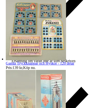
Ersättning om varan inte är som beskriven
Gamla Tryckknappar och Hyskor - 120 delar
Pris:
139 kr
,
Köp nu
.