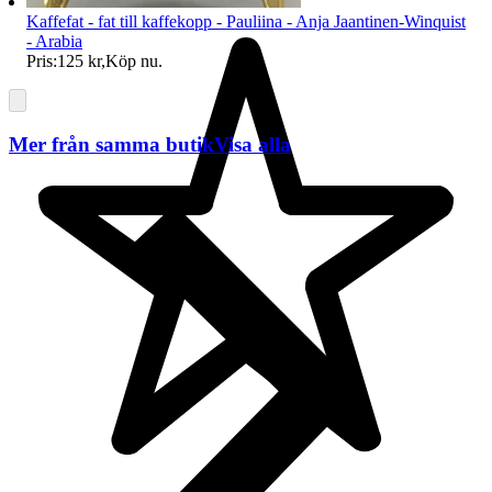
Kaffefat - fat till kaffekopp - Pauliina - Anja Jaantinen-Winquist
- Arabia
Pris:
125 kr
,
Köp nu
.
Mer från samma butik
Visa alla