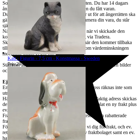
Som kund hos oss omfattas du av ångerrätten. Du har 14 dagars
ångerrätt, antal dagar räknas från den dagen du fått varan.
Du måste meddela oss innan tidsfristen går ut för att ångerrätten ska
gälla. Efter bekräftelse från oss kan du returnera din vara, du står
själv för returfrakten.
När vi erhållit din vara i samma skick som när vi skickade den
kommer vi att göra en återbetalning till dig via Tradera.
Skulle varan vara skadad eller fått slitage när den kommer tillbaka
till oss, har vi rätt att dra av den summan som värdeminskningen
motsvarar innan vi gör din återbetalning.
Katt - Figurin - 7,5 cm - Konstmassa - Sweden
Pris:
29 kr
,
Köp nu
.
Stämmer inte varan överens med objektets beskrivning och bilder
och du vill göra en reklamation, kontakta oss snarast.
Ej uthämtade paket
En icke uthämtad vara som kommer i retur till oss räknas inte som
utnyttjande av ångerrätt.
Hämtar du inte ut din vara i tid eller angett en felaktig adress skickas
den i retur till oss. Vi skickar den igen när du betalat en ny frakt plus
ev. avgifter.
Frakten kan då bli högre än den första eftersom den rabatterade
frakten via Tradera är förbrukad.
För ej uthämtade brev eller paket debiterar vi dig för frakt, och ev.
returfrakt och avgifter som debiteras oss av fraktbolaget samt en ev.
hanteringsavgift på 200 kr.