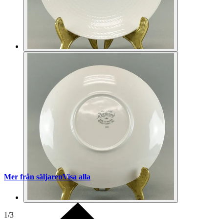
Mer från säljaren
Visa alla
1
/
3