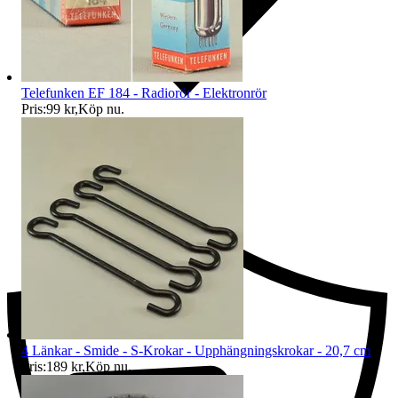
Telefunken EF 184 - Radiorör - Elektronrör
Pris:
99 kr
,
Köp nu
.
Ersättning om du inte får din vara
4 Länkar - Smide - S-Krokar - Upphängningskrokar - 20,7 cm
Pris:
189 kr
,
Köp nu
.