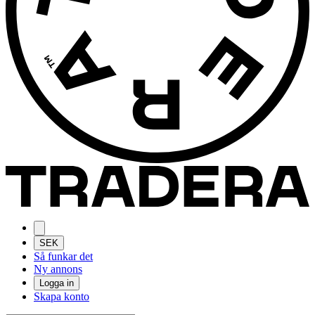
SEK
Så funkar det
Ny annons
Logga in
Skapa konto