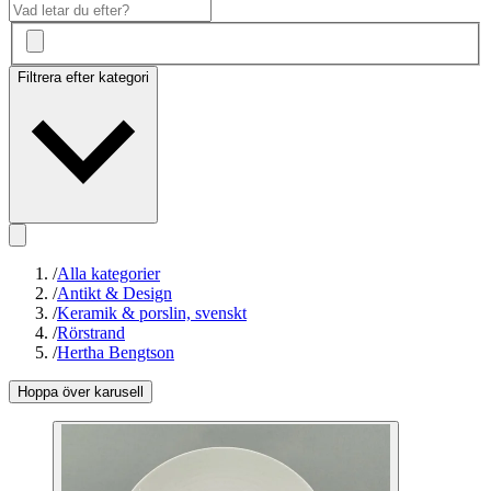
Filtrera efter kategori
/
Alla kategorier
/
Antikt & Design
/
Keramik & porslin, svenskt
/
Rörstrand
/
Hertha Bengtson
Hoppa över karusell