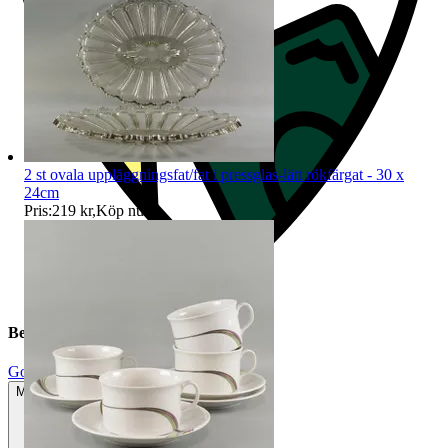
2 st ovala uppläggningsfat/fat i pressglas-lätt rökfärgat - 30 x
24cm
Pris:
219 kr
,
Köp nu
.
Beskrivning
Gott använt skick
Mindre tecken på användning