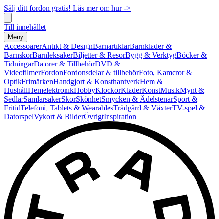
Sälj ditt fordon gratis! Läs mer om hur ->
Till innehållet
Meny
Accessoarer
Antikt & Design
Barnartiklar
Barnkläder &
Barnskor
Barnleksaker
Biljetter & Resor
Bygg & Verktyg
Böcker &
Tidningar
Datorer & Tillbehör
DVD &
Videofilmer
Fordon
Fordonsdelar & tillbehör
Foto, Kameror &
Optik
Frimärken
Handgjort & Konsthantverk
Hem &
Hushåll
Hemelektronik
Hobby
Klockor
Kläder
Konst
Musik
Mynt &
Sedlar
Samlarsaker
Skor
Skönhet
Smycken & Ädelstenar
Sport &
Fritid
Telefoni, Tablets & Wearables
Trädgård & Växter
TV-spel &
Datorspel
Vykort & Bilder
Övrigt
Inspiration