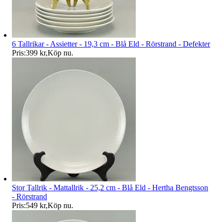
6 Tallrikar - Assietter - 19,3 cm - Blå Eld - Rörstrand - Defekter
Pris:
399 kr
,
Köp nu
.
Stor Tallrik - Mattallrik - 25,2 cm - Blå Eld - Hertha Bengtsson
- Rörstrand
Pris:
549 kr
,
Köp nu
.