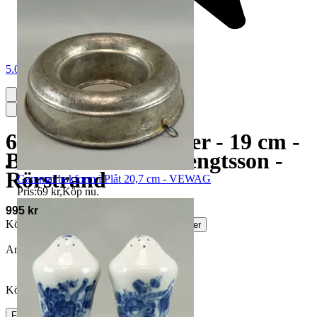
5.0
6 Tallrikar - Assietter - 19 cm -
Blå Eld - Hertha Bengtsson -
Rörstrand
Gammal bakform i Plåt 20,7 cm - VEWAG
Pris:
69 kr
,
Köp nu
.
995 kr
Köparskydd är valfritt hos företag.
Läs mer
Annonsen är avslutad
Köpförfrågan är tyvärr inte tillgänglig.
Frakt
89 kr DSV