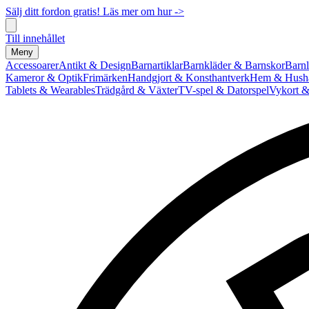
Sälj ditt fordon gratis! Läs mer om hur ->
Till innehållet
Meny
Accessoarer
Antikt & Design
Barnartiklar
Barnkläder & Barnskor
Barnl
Kameror & Optik
Frimärken
Handgjort & Konsthantverk
Hem & Hushå
Tablets & Wearables
Trädgård & Växter
TV-spel & Datorspel
Vykort &