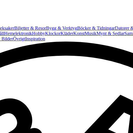
eksaker
Biljetter & Resor
Bygg & Verktyg
Böcker & Tidningar
Datorer &
ll
Hemelektronik
Hobby
Klockor
Kläder
Konst
Musik
Mynt & Sedlar
Saml
 Bilder
Övrigt
Inspiration