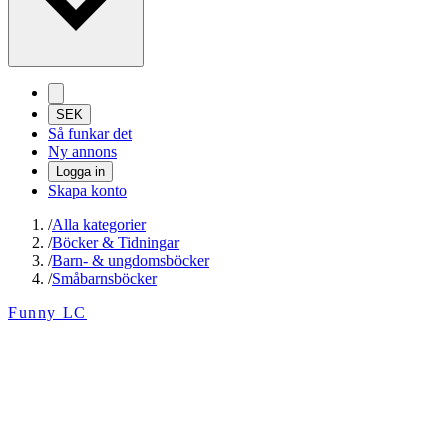
SEK
Så funkar det
Ny annons
Logga in
Skapa konto
/
Alla kategorier
/
Böcker & Tidningar
/
Barn- & ungdomsböcker
/
Småbarnsböcker
Funny LC