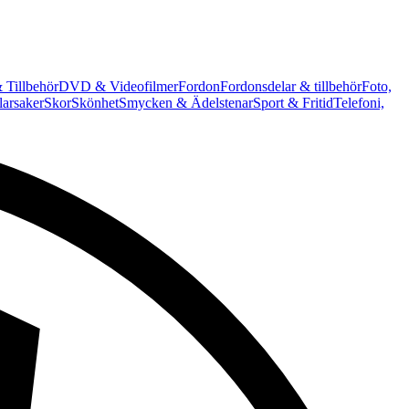
 Tillbehör
DVD & Videofilmer
Fordon
Fordonsdelar & tillbehör
Foto,
arsaker
Skor
Skönhet
Smycken & Ädelstenar
Sport & Fritid
Telefoni,