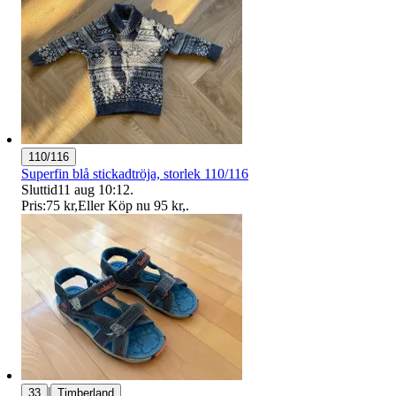
110/116
Superfin blå stickadtröja, storlek 110/116
Sluttid
11 aug 10:12
.
Pris:
75 kr
,
Eller Köp nu
95 kr
,
.
|
33
Timberland