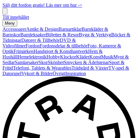
Sälj ditt fordon gratis! Läs mer om hur ->
Till innehållet
Meny
Accessoarer
Antikt & Design
Barnartiklar
Barnkläder &
Barnskor
Barnleksaker
Biljetter & Resor
Bygg & Verktyg
Böcker &
Tidningar
Datorer & Tillbehör
DVD &
Videofilmer
Fordon
Fordonsdelar & tillbehör
Foto, Kameror &
Optik
Frimärken
Handgjort & Konsthantverk
Hem &
Hushåll
Hemelektronik
Hobby
Klockor
Kläder
Konst
Musik
Mynt &
Sedlar
Samlarsaker
Skor
Skönhet
Smycken & Ädelstenar
Sport &
Fritid
Telefoni, Tablets & Wearables
Trädgård & Växter
TV-spel &
Datorspel
Vykort & Bilder
Övrigt
Inspiration