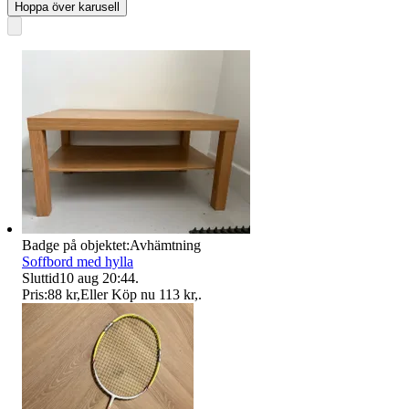
Hoppa över karusell
Badge på objektet:
Avhämtning
Soffbord med hylla
Sluttid
10 aug 20:44
.
Pris:
88 kr
,
Eller Köp nu
113 kr
,
.