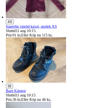
XS
Superfin vinröd kavaj, storlek XS
Sluttid
11 aug 10:15
.
Pris:
91 kr
,
Eller Köp nu
115 kr
,
.
33
Barn Kängor
Sluttid
11 aug 10:15
.
Pris:
36 kr
,
Eller Köp nu
46 kr
,
.