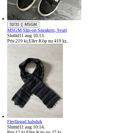
|
32/33
MSGM
MSGM Slip-on Sneakers, Svart
Sluttid
11 aug 10:13
.
Pris:
219 kr
,
Eller Köp nu
419 kr
,
.
Flerfärgad halsduk
Sluttid
11 aug 10:14
.
Pris:
17 kr
,
Eller Köp nu
37 kr
,
.