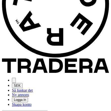
SEK
Så funkar det
Ny annons
Logga in
Skapa konto