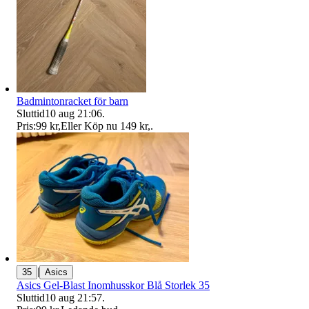
Badmintonracket för barn
Sluttid
10 aug 21:06
.
Pris:
99 kr
,
Eller Köp nu
149 kr
,
.
|
35
Asics
Asics Gel-Blast Inomhusskor Blå Storlek 35
Sluttid
10 aug 21:57
.