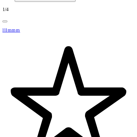
1
/
4
lllmmm