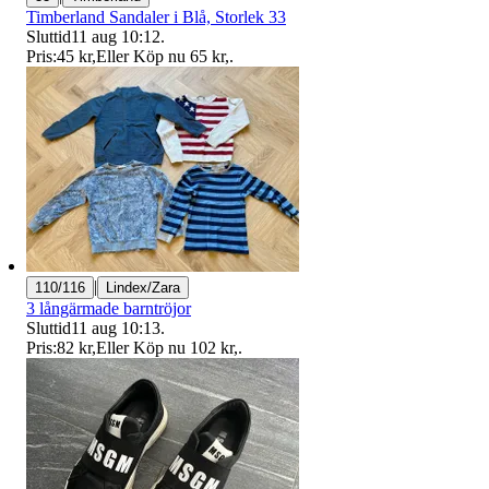
Timberland Sandaler i Blå, Storlek 33
Sluttid
11 aug 10:12
.
Pris:
45 kr
,
Eller Köp nu
65 kr
,
.
|
110/116
Lindex/Zara
3 långärmade barntröjor
Sluttid
11 aug 10:13
.
Pris:
82 kr
,
Eller Köp nu
102 kr
,
.