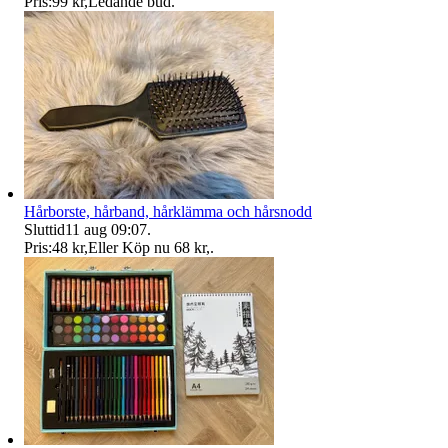
Pris:
99 kr
,
Ledande bud
.
Hårborste, hårband, hårklämma och hårsnodd
Sluttid
11 aug 09:07
.
Pris:
48 kr
,
Eller Köp nu
68 kr
,
.