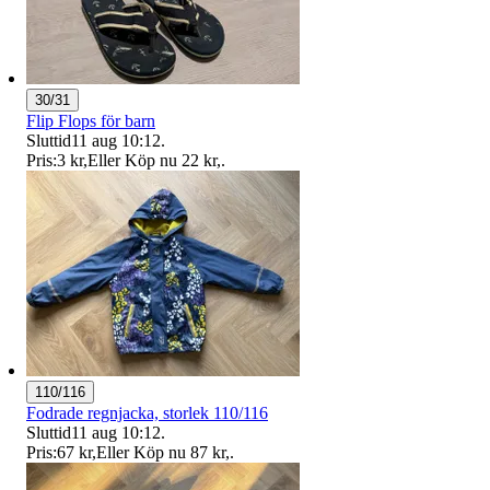
30/31
Flip Flops för barn
Sluttid
11 aug 10:12
.
Pris:
3 kr
,
Eller Köp nu
22 kr
,
.
110/116
Fodrade regnjacka, storlek 110/116
Sluttid
11 aug 10:12
.
Pris:
67 kr
,
Eller Köp nu
87 kr
,
.