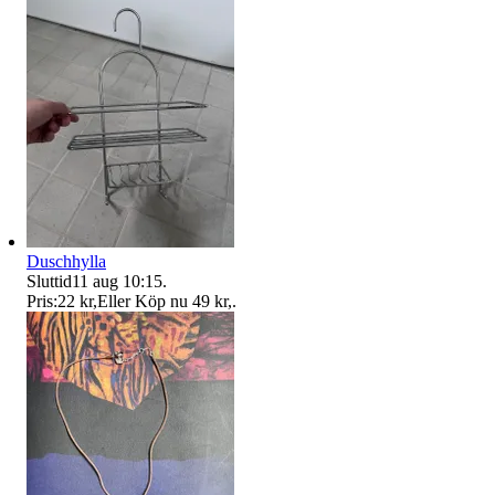
Duschhylla
Sluttid
11 aug 10:15
.
Pris:
22 kr
,
Eller Köp nu
49 kr
,
.