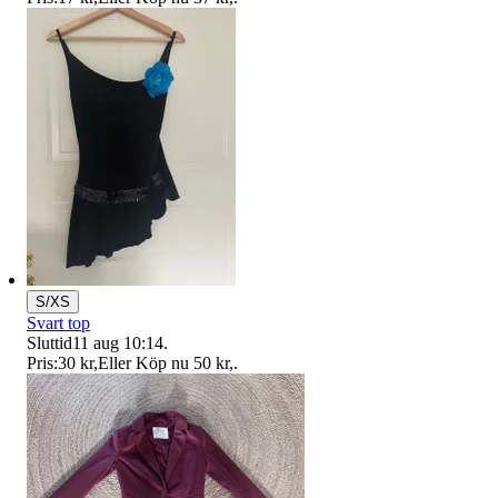
S/XS
Svart top
Sluttid
11 aug 10:14
.
Pris:
30 kr
,
Eller Köp nu
50 kr
,
.