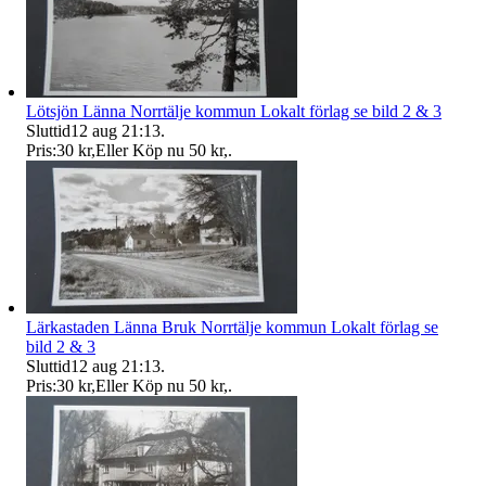
Lötsjön Länna Norrtälje kommun Lokalt förlag se bild 2 & 3
Sluttid
12 aug 21:13
.
Pris:
30 kr
,
Eller Köp nu
50 kr
,
.
Lärkastaden Länna Bruk Norrtälje kommun Lokalt förlag se
bild 2 & 3
Sluttid
12 aug 21:13
.
Pris:
30 kr
,
Eller Köp nu
50 kr
,
.