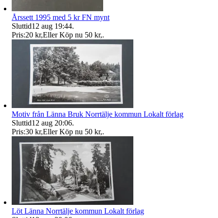
Årssett 1995 med 5 kr FN mynt
Sluttid
12 aug 19:44
.
Pris:
20 kr
,
Eller Köp nu
50 kr
,
.
Motiv från Länna Bruk Norrtälje kommun Lokalt förlag
Sluttid
12 aug 20:06
.
Pris:
30 kr
,
Eller Köp nu
50 kr
,
.
Löt Länna Norrtälje kommun Lokalt förlag