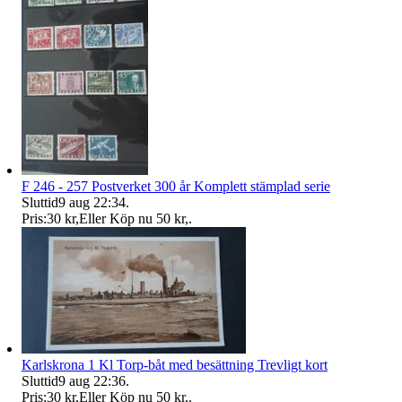
F 246 - 257 Postverket 300 år Komplett stämplad serie
Sluttid
9 aug 22:34
.
Pris:
30 kr
,
Eller Köp nu
50 kr
,
.
Karlskrona 1 Kl Torp-båt med besättning Trevligt kort
Sluttid
9 aug 22:36
.
Pris:
30 kr
,
Eller Köp nu
50 kr
,
.