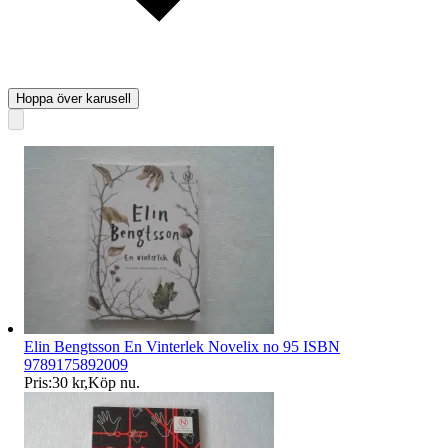
Hoppa över karusell
Elin Bengtsson En Vinterlek Novelix no 95 ISBN
9789175892009
Pris:
30 kr
,
Köp nu
.