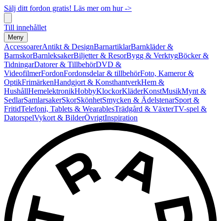
Sälj ditt fordon gratis! Läs mer om hur ->
Till innehållet
Meny
Accessoarer
Antikt & Design
Barnartiklar
Barnkläder &
Barnskor
Barnleksaker
Biljetter & Resor
Bygg & Verktyg
Böcker &
Tidningar
Datorer & Tillbehör
DVD &
Videofilmer
Fordon
Fordonsdelar & tillbehör
Foto, Kameror &
Optik
Frimärken
Handgjort & Konsthantverk
Hem &
Hushåll
Hemelektronik
Hobby
Klockor
Kläder
Konst
Musik
Mynt &
Sedlar
Samlarsaker
Skor
Skönhet
Smycken & Ädelstenar
Sport &
Fritid
Telefoni, Tablets & Wearables
Trädgård & Växter
TV-spel &
Datorspel
Vykort & Bilder
Övrigt
Inspiration