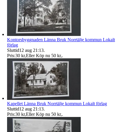
Kontorsbyggnaden Länna Bruk Norrtälje kommun Lokalt
förlag
Sluttid
12 aug 21:13
.
Pris:
30 kr
,
Eller Köp nu
50 kr
,
.
Kapellet Länna Bruk Norrtälje kommun Lokalt förlag
Sluttid
12 aug 21:13
.
Pris:
30 kr
,
Eller Köp nu
50 kr
,
.