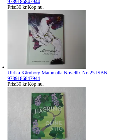
9789186847944
Pris:
30 kr
,
Köp nu
.
Ulrika Kärnborg Mammalia Novellix No 25 ISBN
9789186847944
Pris:
30 kr
,
Köp nu
.