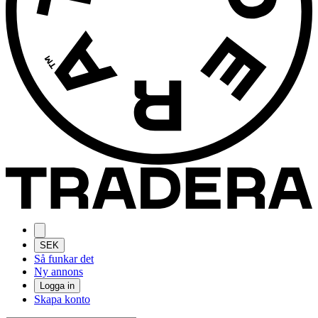
SEK
Så funkar det
Ny annons
Logga in
Skapa konto