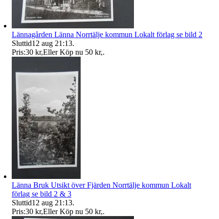
Lännagården Länna Norrtälje kommun Lokalt förlag se bild 2
Sluttid
12 aug 21:13
.
Pris:
30 kr
,
Eller Köp nu
50 kr
,
.
Länna Bruk Utsikt över Fjärden Norrtälje kommun Lokalt
förlag se bild 2 & 3
Sluttid
12 aug 21:13
.
Pris:
30 kr
,
Eller Köp nu
50 kr
,
.