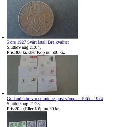
5 öre 1927 Svårt årtal! Bra kvalitet
Sluttid
9 aug 21:04
.
Pris:
300 kr
,
Eller Köp nu
500 kr
,
.
Gotland 6 brev med minnespost stämplar 1965 - 1974
Sluttid
9 aug 21:28
.
Pris:
20 kr
,
Eller Köp nu
30 kr
,
.