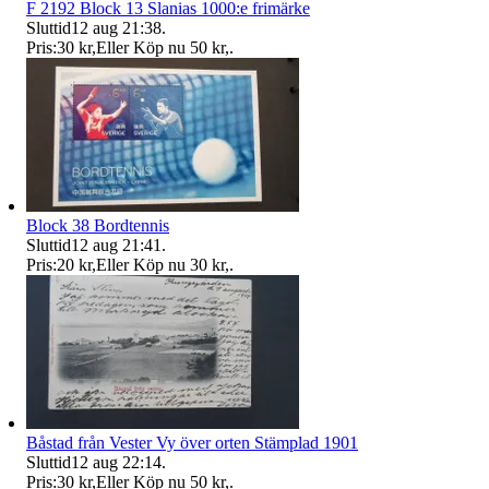
F 2192 Block 13 Slanias 1000:e frimärke
Sluttid
12 aug 21:38
.
Pris:
30 kr
,
Eller Köp nu
50 kr
,
.
Block 38 Bordtennis
Sluttid
12 aug 21:41
.
Pris:
20 kr
,
Eller Köp nu
30 kr
,
.
Båstad från Vester Vy över orten Stämplad 1901
Sluttid
12 aug 22:14
.
Pris:
30 kr
,
Eller Köp nu
50 kr
,
.