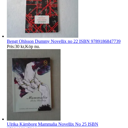
Bengt Ohlsson Dummy Novellix no 22 ISBN 9789186847739
Pris:
30 kr
,
Köp nu
.
Ulrika Kärnborg Mammalia Novellix No 25 ISBN