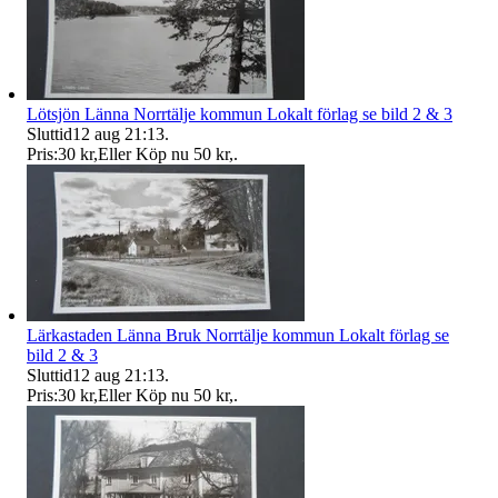
Lötsjön Länna Norrtälje kommun Lokalt förlag se bild 2 & 3
Sluttid
12 aug 21:13
.
Pris:
30 kr
,
Eller Köp nu
50 kr
,
.
Lärkastaden Länna Bruk Norrtälje kommun Lokalt förlag se
bild 2 & 3
Sluttid
12 aug 21:13
.
Pris:
30 kr
,
Eller Köp nu
50 kr
,
.