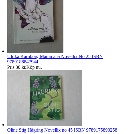
Ulrika Kärnborg Mammalia Novellix No 25 ISBN
9789186847944
Pris:
30 kr
,
Köp nu
.
Oline Stig Hägring Novellix no 45 ISBN 9789175890258