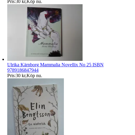
Pris:
30 kr
,
Köp nu
.
Ulrika Kärnborg Mammalia Novellix No 25 ISBN
9789186847944
Pris:
30 kr
,
Köp nu
.