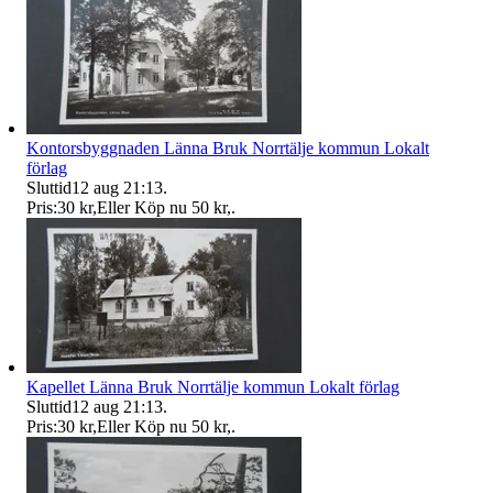
Kontorsbyggnaden Länna Bruk Norrtälje kommun Lokalt
förlag
Sluttid
12 aug 21:13
.
Pris:
30 kr
,
Eller Köp nu
50 kr
,
.
Kapellet Länna Bruk Norrtälje kommun Lokalt förlag
Sluttid
12 aug 21:13
.
Pris:
30 kr
,
Eller Köp nu
50 kr
,
.