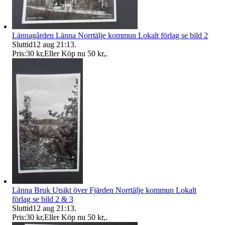
Lännagården Länna Norrtälje kommun Lokalt förlag se bild 2
Sluttid
12 aug 21:13
.
Pris:
30 kr
,
Eller Köp nu
50 kr
,
.
Länna Bruk Utsikt över Fjärden Norrtälje kommun Lokalt
förlag se bild 2 & 3
Sluttid
12 aug 21:13
.
Pris:
30 kr
,
Eller Köp nu
50 kr
,
.