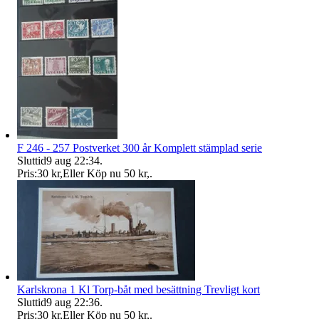
F 246 - 257 Postverket 300 år Komplett stämplad serie
Sluttid
9 aug 22:34
.
Pris:
30 kr
,
Eller Köp nu
50 kr
,
.
Karlskrona 1 Kl Torp-båt med besättning Trevligt kort
Sluttid
9 aug 22:36
.
Pris:
30 kr
,
Eller Köp nu
50 kr
,
.