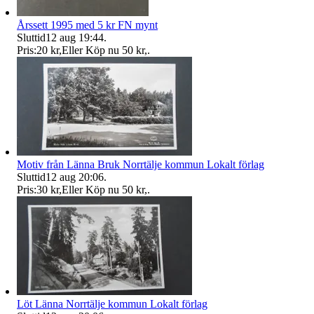
Årssett 1995 med 5 kr FN mynt
Sluttid
12 aug 19:44
.
Pris:
20 kr
,
Eller Köp nu
50 kr
,
.
Motiv från Länna Bruk Norrtälje kommun Lokalt förlag
Sluttid
12 aug 20:06
.
Pris:
30 kr
,
Eller Köp nu
50 kr
,
.
Löt Länna Norrtälje kommun Lokalt förlag