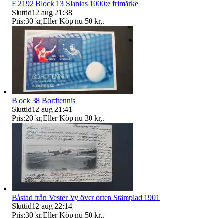
F 2192 Block 13 Slanias 1000:e frimärke
Sluttid
12 aug 21:38
.
Pris:
30 kr
,
Eller Köp nu
50 kr
,
.
Block 38 Bordtennis
Sluttid
12 aug 21:41
.
Pris:
20 kr
,
Eller Köp nu
30 kr
,
.
Båstad från Vester Vy över orten Stämplad 1901
Sluttid
12 aug 22:14
.
Pris:
30 kr
,
Eller Köp nu
50 kr
,
.