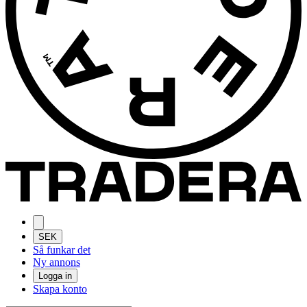
SEK
Så funkar det
Ny annons
Logga in
Skapa konto