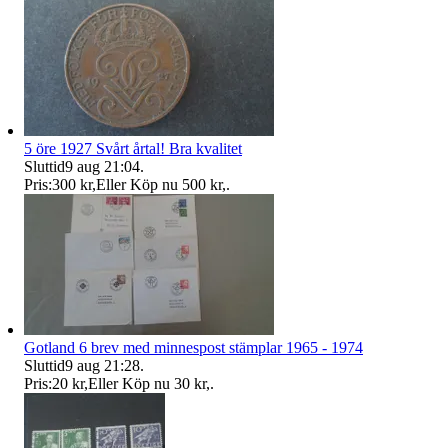
5 öre 1927 Svårt årtal! Bra kvalitet
Sluttid
9 aug 21:04
.
Pris:
300 kr
,
Eller Köp nu
500 kr
,
.
Gotland 6 brev med minnespost stämplar 1965 - 1974
Sluttid
9 aug 21:28
.
Pris:
20 kr
,
Eller Köp nu
30 kr
,
.