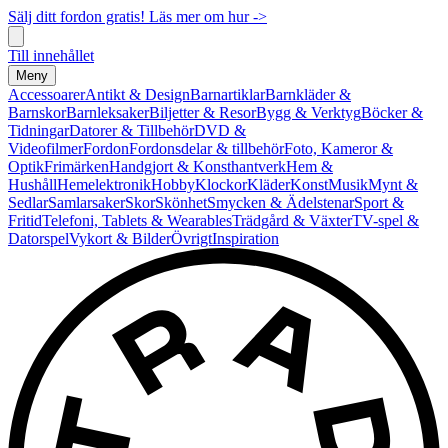
Sälj ditt fordon gratis! Läs mer om hur ->
Till innehållet
Meny
Accessoarer
Antikt & Design
Barnartiklar
Barnkläder &
Barnskor
Barnleksaker
Biljetter & Resor
Bygg & Verktyg
Böcker &
Tidningar
Datorer & Tillbehör
DVD &
Videofilmer
Fordon
Fordonsdelar & tillbehör
Foto, Kameror &
Optik
Frimärken
Handgjort & Konsthantverk
Hem &
Hushåll
Hemelektronik
Hobby
Klockor
Kläder
Konst
Musik
Mynt &
Sedlar
Samlarsaker
Skor
Skönhet
Smycken & Ädelstenar
Sport &
Fritid
Telefoni, Tablets & Wearables
Trädgård & Växter
TV-spel &
Datorspel
Vykort & Bilder
Övrigt
Inspiration