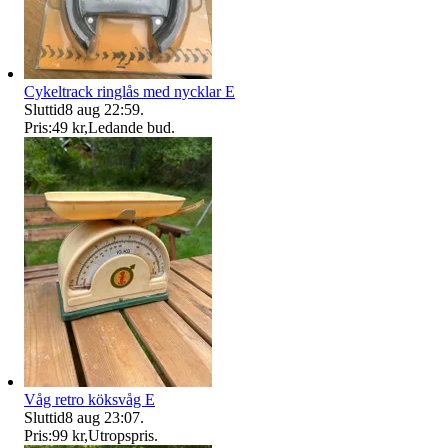
Cykeltrack ringlås med nycklar E
Sluttid
8 aug 22:59
.
Pris:
49 kr
,
Ledande bud
.
Våg retro köksvåg E
Sluttid
8 aug 23:07
.
Pris:
99 kr
,
Utropspris
.