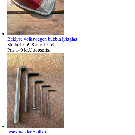
Baklyse volkswagen bubbla lyktglas
Sluttid
17:59
8 aug 17:59
.
Pris:
149 kr
,
Utropspris
.
Insexnycklar 5 olika