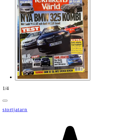
1
/
4
stortjatarn