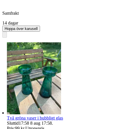
Samfrakt
14 dagar
Hoppa över karusell
Två gröna vaser i bubbligt glas
Sluttid
17:58
8 aug 17:58
.
Pris:
99 kr
,
Utropspris
.