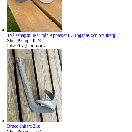
Två senapsburkar från Apoteket E, Höganäs och Ställberg
Sluttid
9 aug 10:29
.
Pris:
99 kr
,
Utropspris
.
Bruce ankare 2kg
Sluttid
9 aug 11:07
.