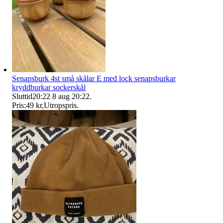
Senapsburk 4st små skålar E med lock senapsburkar
kryddburkar sockerskål
Sluttid
20:22
8 aug 20:22
.
Pris:
49 kr
,
Utropspris
.