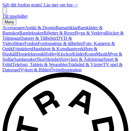
Sälj ditt fordon gratis! Läs mer om hur ->
Till innehållet
Meny
Accessoarer
Antikt & Design
Barnartiklar
Barnkläder &
Barnskor
Barnleksaker
Biljetter & Resor
Bygg & Verktyg
Böcker &
Tidningar
Datorer & Tillbehör
DVD &
Videofilmer
Fordon
Fordonsdelar & tillbehör
Foto, Kameror &
Optik
Frimärken
Handgjort & Konsthantverk
Hem &
Hushåll
Hemelektronik
Hobby
Klockor
Kläder
Konst
Musik
Mynt &
Sedlar
Samlarsaker
Skor
Skönhet
Smycken & Ädelstenar
Sport &
Fritid
Telefoni, Tablets & Wearables
Trädgård & Växter
TV-spel &
Datorspel
Vykort & Bilder
Övrigt
Inspiration