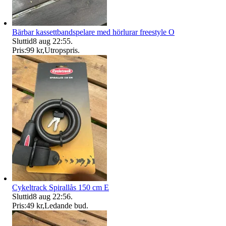
Bärbar kassettbandspelare med hörlurar freestyle O
Sluttid
8 aug 22:55
.
Pris:
99 kr
,
Utropspris
.
Cykeltrack Spirallås 150 cm E
Sluttid
8 aug 22:56
.
Pris:
49 kr
,
Ledande bud
.