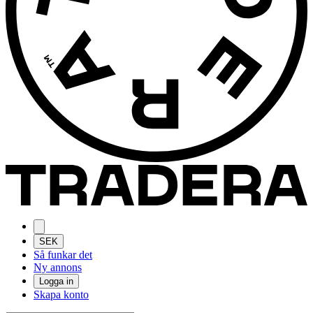
SEK
Så funkar det
Ny annons
Logga in
Skapa konto