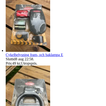
Cykelbelysning fram- och baklampa E
Sluttid
8 aug 22:58
.
Pris:
49 kr
,
Utropspris
.