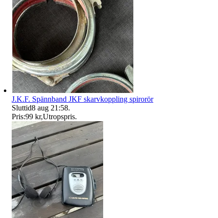
J.K.F. Spännband JKF skarvkoppling spirorör
Sluttid
8 aug 21:58
.
Pris:
99 kr
,
Utropspris
.