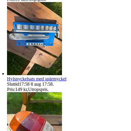
Hylsnyckelsats med spärrnyckel
Sluttid
17:58
8 aug 17:58
.
Pris:
149 kr
,
Utropspris
.