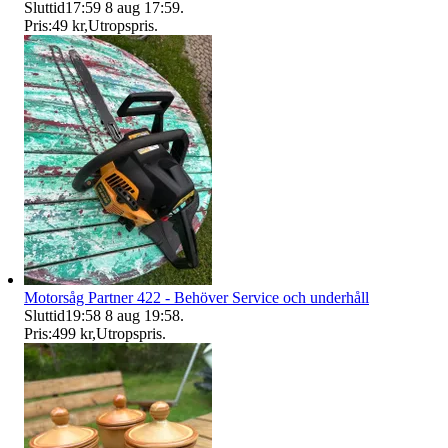
Sluttid
17:59
8 aug 17:59
.
Pris:
49 kr
,
Utropspris
.
Motorsåg Partner 422 - Behöver Service och underhåll
Sluttid
19:58
8 aug 19:58
.
Pris:
499 kr
,
Utropspris
.