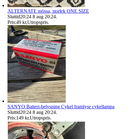
ALTERNATE mössa, storlek ONE SIZE
Sluttid
20:24
8 aug 20:24
.
Pris:
49 kr
,
Utropspris
.
SANYO Batteri-belysning Cykel framlyse cykellampa
Sluttid
20:24
8 aug 20:24
.
Pris:
149 kr
,
Utropspris
.