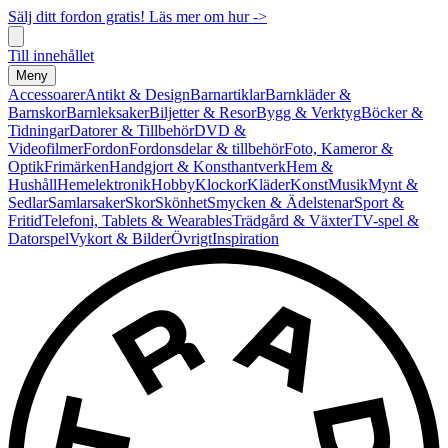
Sälj ditt fordon gratis! Läs mer om hur ->
Till innehållet
Meny
Accessoarer
Antikt & Design
Barnartiklar
Barnkläder &
Barnskor
Barnleksaker
Biljetter & Resor
Bygg & Verktyg
Böcker &
Tidningar
Datorer & Tillbehör
DVD &
Videofilmer
Fordon
Fordonsdelar & tillbehör
Foto, Kameror &
Optik
Frimärken
Handgjort & Konsthantverk
Hem &
Hushåll
Hemelektronik
Hobby
Klockor
Kläder
Konst
Musik
Mynt &
Sedlar
Samlarsaker
Skor
Skönhet
Smycken & Ädelstenar
Sport &
Fritid
Telefoni, Tablets & Wearables
Trädgård & Växter
TV-spel &
Datorspel
Vykort & Bilder
Övrigt
Inspiration