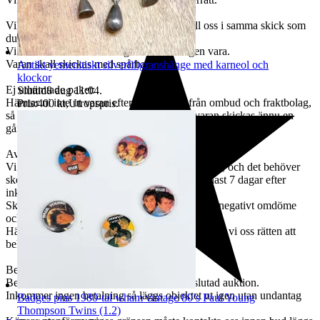
Viktigt att tänka på är att varan levereras till oss i samma skick som
du som kund fick den.
Vi återbetalar senast 14 dagar efter mottagen vara.
Varan skall skickas med spårbart frakt.
Antikt yemenitiskt silverfiligranshänge med karneol och
klockor
Ej uthämtade paket:
Sluttid
8 aug 11:04
.
Hämtar ni inte ut varan efter påminnelse från ombud och fraktbolag,
Pris:
400 kr
,
Utropspris
.
så skickas varan tillbaka till oss, och skall varan skickas ännu en
gång tillkommer en avgift om 395kr + Fraktavgift.
Avhämtning:
Vi erbjuder avhämtning i vår butik i Hässleholm, och det behöver
ske efter de tider som vi kan erbjuda, dock senast 7 dagar efter
inkommen betalning.
Sker ingen avhämtning efter 7 dagar så lämnas negativt omdöme
och du blir blockerad från framtida köp hos oss.
Hämtas inte varan ut inom 2 månader förbehåller vi oss rätten att
behålla varan.
Betalning:
Betalning skall ske senast 3 dagar efter avslutad auktion.
Inkommer ingen betalning så läggs objektet ut igen utan undantag
Badges pins 1980-tal wham vintage 80’s Paul Young
Thompson Twins (1.2)