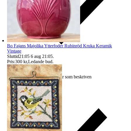
Bo Fajans Majolika Ytterfoder Rubinröd Kruka Keramik
Vintage
Sluttid
21:05
6 aug 21:05
.
Pris:
300 kr
,
Ledande bud
.
Ersättning om varan inte är som beskriven