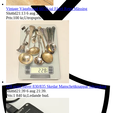
Vintage Väggbonad 60/70-tal Fågel Retro Mässing
Sluttid
21:13
6 aug 21:13
.
Pris:
100 kr
,
Utropspris
.
Ersättning om du inte får din vara
228 gram Silver 830/835 Skedar Manschettknappar Silverskrot
Sluttid
21:39
6 aug 21:39
.
Pris:
1 840 kr
,
Ledande bud
.