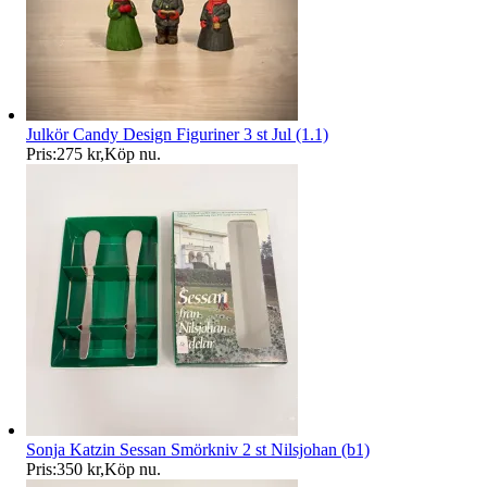
Julkör Candy Design Figuriner 3 st Jul (1.1)
Pris:
275 kr
,
Köp nu
.
Sonja Katzin Sessan Smörkniv 2 st Nilsjohan (b1)
Pris:
350 kr
,
Köp nu
.