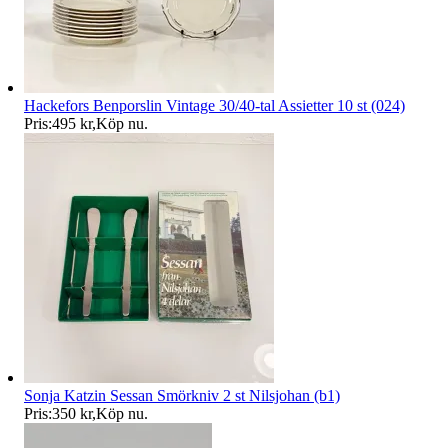
Hackefors Benporslin Vintage 30/40-tal Assietter 10 st (024)
Pris:
495 kr
,
Köp nu
.
Sonja Katzin Sessan Smörkniv 2 st Nilsjohan (b1)
Pris:
350 kr
,
Köp nu
.