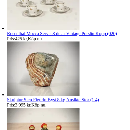
Rosenthal Mocca Servis 8 delar Vintage Porslin Kopp (020)
Pris:
425 kr
,
Köp nu
.
Skulptur Sten Figurin Byst 8 kg Ansikte Stor (1.4)
Pris:
3 995 kr
,
Köp nu
.