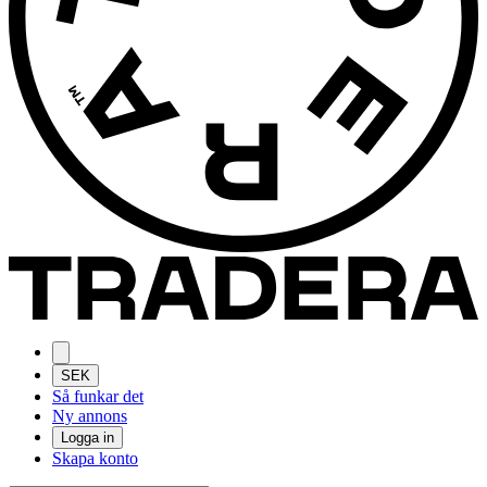
SEK
Så funkar det
Ny annons
Logga in
Skapa konto