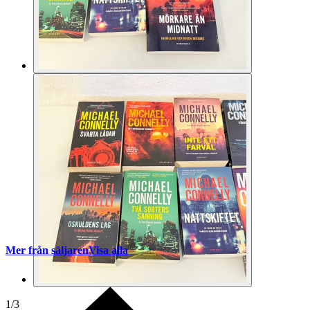
Mer från säljaren
Visa alla
1
/
3