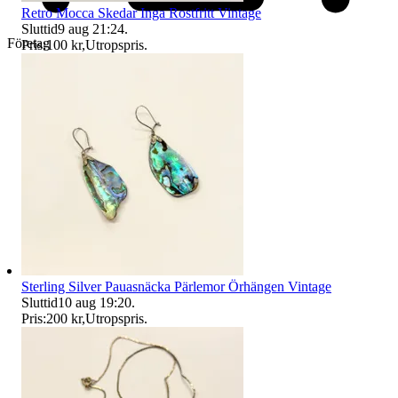
Retro Mocca Skedar Inga Rostfritt Vintage
Sluttid
9 aug 21:24
.
Företag
Pris:
100 kr
,
Utropspris
.
Sterling Silver Pauasnäcka Pärlemor Örhängen Vintage
Sluttid
10 aug 19:20
.
Pris:
200 kr
,
Utropspris
.