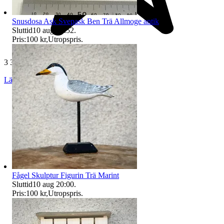
Snusdosa Ask Svepask Ben Trä Allmoge antik
Sluttid
10 aug 19:52
.
Pris:
100 kr
,
Utropspris
.
3 323 omdömen
Läs omdömen
Följ
Fågel Skulptur Figurin Trä Marint
Sluttid
10 aug 20:00
.
Pris:
100 kr
,
Utropspris
.