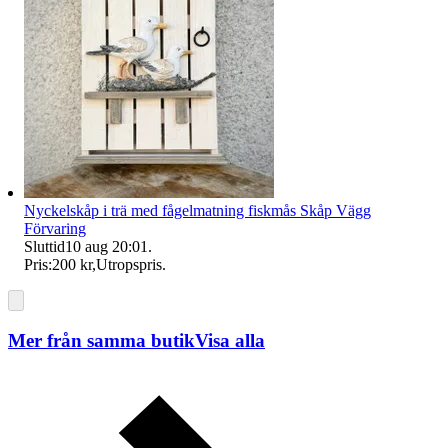
Nyckelskåp i trä med fågelmatning fiskmås Skåp Vägg
Förvaring
Sluttid
10 aug 20:01
.
Pris:
200 kr
,
Utropspris
.
Mer från samma butik
Visa alla