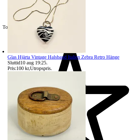
Toppsäljare
Glas Hjärta Vintage Halsband Italien Zebra Retro Hänge
Sluttid
10 aug 19:25
.
Pris:
100 kr
,
Utropspris
.