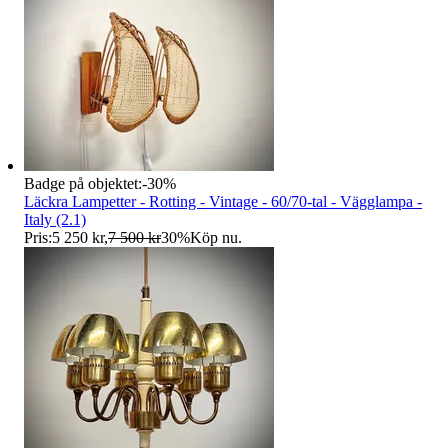
Badge på objektet:
-
30
%
Läckra Lampetter - Rotting - Vintage - 60/70-tal - Vägglampa -
Italy (2.1)
Pris:
5 250 kr
,
7 500 kr
30
%
Köp nu
.