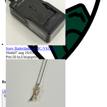
Sony Batteriladdare BC-V615A
Sluttid
7 aug 16:03
.
Pris:
50 kr
,
Utropspris
.
Beskrivning
Okej använt skick
Synliga tecken på slitage