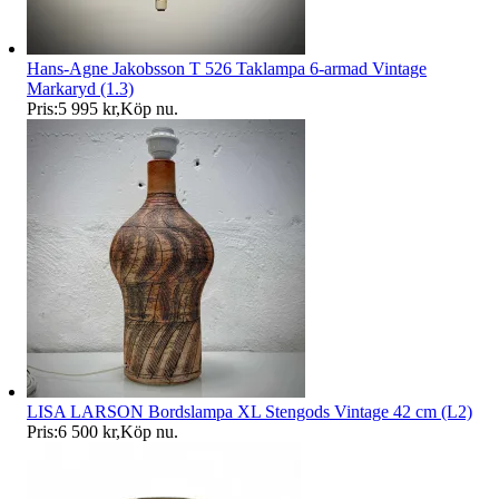
Hans-Agne Jakobsson T 526 Taklampa 6-armad Vintage
Markaryd (1.3)
Pris:
5 995 kr
,
Köp nu
.
LISA LARSON Bordslampa XL Stengods Vintage 42 cm (L2)
Pris:
6 500 kr
,
Köp nu
.