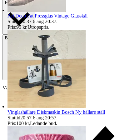
Frakt
Från 79 kr
Art Deco Fat Pressglas Vintage Glasskål
Sluttid
20:37
6 aug 20:37
.
Pris:
95 kr
,
Utropspris
.
Betalning
Via Tradera
Välj till köparskydd
Vinglashållare Diskmaskin Bosch Ny hållare ställ
Sluttid
20:57
6 aug 20:57
.
Pris:
100 kr
,
Ledande bud
.