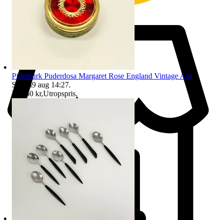
Pillerburk Puderdosa Margaret Rose England Vintage Ask
Sluttid
9 aug 14:27
.
Pris:
50 kr
,
Utropspris
.