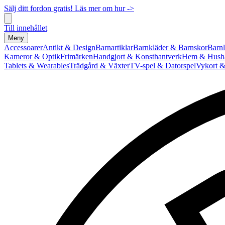
Sälj ditt fordon gratis! Läs mer om hur ->
Till innehållet
Meny
Accessoarer
Antikt & Design
Barnartiklar
Barnkläder & Barnskor
Barnl
Kameror & Optik
Frimärken
Handgjort & Konsthantverk
Hem & Hushå
Tablets & Wearables
Trädgård & Växter
TV-spel & Datorspel
Vykort &