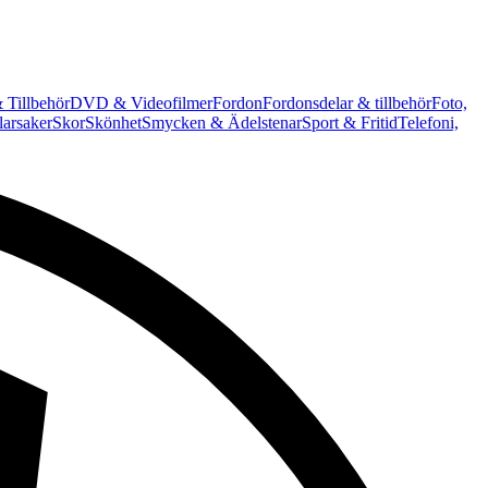
 Tillbehör
DVD & Videofilmer
Fordon
Fordonsdelar & tillbehör
Foto,
arsaker
Skor
Skönhet
Smycken & Ädelstenar
Sport & Fritid
Telefoni,