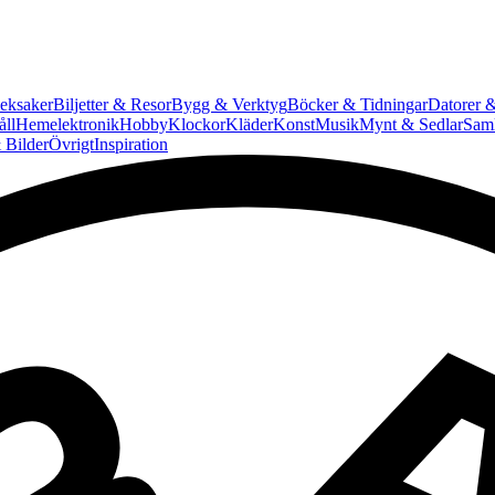
eksaker
Biljetter & Resor
Bygg & Verktyg
Böcker & Tidningar
Datorer &
ll
Hemelektronik
Hobby
Klockor
Kläder
Konst
Musik
Mynt & Sedlar
Saml
 Bilder
Övrigt
Inspiration