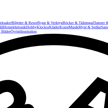
eksaker
Biljetter & Resor
Bygg & Verktyg
Böcker & Tidningar
Datorer &
ll
Hemelektronik
Hobby
Klockor
Kläder
Konst
Musik
Mynt & Sedlar
Saml
 Bilder
Övrigt
Inspiration