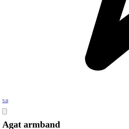
5.0
Agat armband