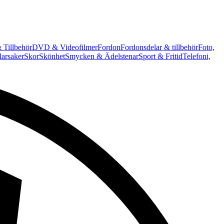
 Tillbehör
DVD & Videofilmer
Fordon
Fordonsdelar & tillbehör
Foto,
arsaker
Skor
Skönhet
Smycken & Ädelstenar
Sport & Fritid
Telefoni,