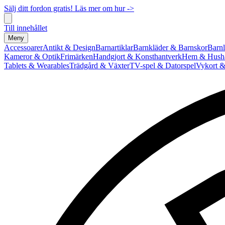
Sälj ditt fordon gratis! Läs mer om hur ->
Till innehållet
Meny
Accessoarer
Antikt & Design
Barnartiklar
Barnkläder & Barnskor
Barnl
Kameror & Optik
Frimärken
Handgjort & Konsthantverk
Hem & Hushå
Tablets & Wearables
Trädgård & Växter
TV-spel & Datorspel
Vykort &