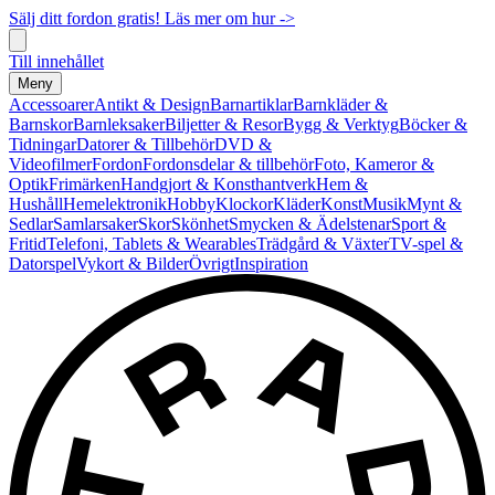
Sälj ditt fordon gratis! Läs mer om hur ->
Till innehållet
Meny
Accessoarer
Antikt & Design
Barnartiklar
Barnkläder &
Barnskor
Barnleksaker
Biljetter & Resor
Bygg & Verktyg
Böcker &
Tidningar
Datorer & Tillbehör
DVD &
Videofilmer
Fordon
Fordonsdelar & tillbehör
Foto, Kameror &
Optik
Frimärken
Handgjort & Konsthantverk
Hem &
Hushåll
Hemelektronik
Hobby
Klockor
Kläder
Konst
Musik
Mynt &
Sedlar
Samlarsaker
Skor
Skönhet
Smycken & Ädelstenar
Sport &
Fritid
Telefoni, Tablets & Wearables
Trädgård & Växter
TV-spel &
Datorspel
Vykort & Bilder
Övrigt
Inspiration