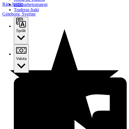
Rätt-Antikt
Hållbarhetsstrategi
Traderas frakt
Göteborg
,
Sverige
Språk
Valuta