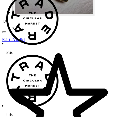
1
/
5
Rätt-Antikt
Pris:
.
Pris:
.