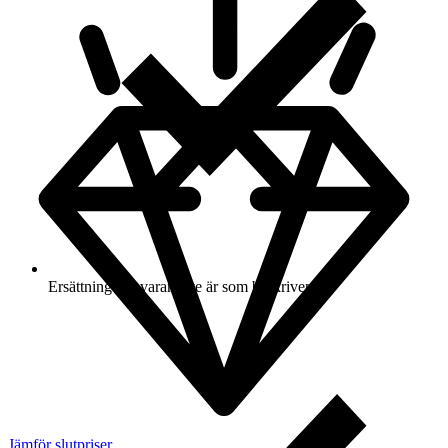
Ersättning om varan inte är som beskriven
Jämför slutpriser