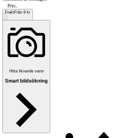
Pris:
.
Frakt
Från 9 kr
Betalning
Via Tradera
Hitta liknande varor
Smart bildsökning
Välj till köparskydd