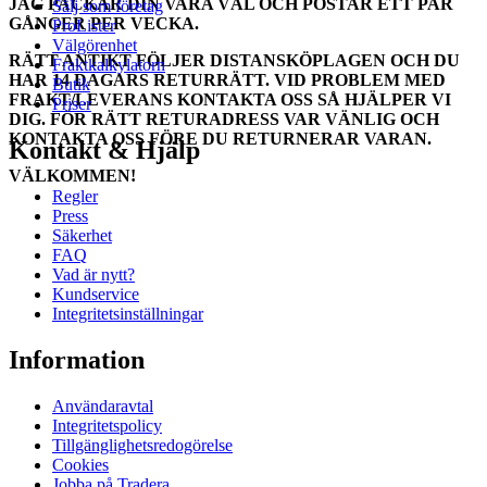
JAG PACKAR DIN VARA VÄL OCH POSTAR ETT PAR
Sälj som företag
GÅNGER PER VECKA.
ProLister
Välgörenhet
RÄTT ANTIKT FÖLJER DISTANSKÖPLAGEN OCH DU
Fraktkalkylatorn
HAR 14 DAGARS RETURRÄTT. VID PROBLEM MED
Butik
FRAKT/LEVERANS KONTAKTA OSS SÅ HJÄLPER VI
Priser
DIG. FÖR RÄTT RETURADRESS VAR VÄNLIG OCH
KONTAKTA OSS FÖRE DU RETURNERAR VARAN.
Kontakt & Hjälp
VÄLKOMMEN!
Regler
Press
Säkerhet
FAQ
Vad är nytt?
Kundservice
Integritetsinställningar
Information
Användaravtal
Integritetspolicy
Tillgänglighetsredogörelse
Cookies
Jobba på Tradera