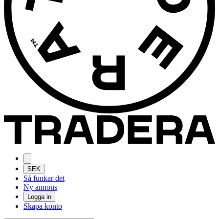
SEK
Så funkar det
Ny annons
Logga in
Skapa konto