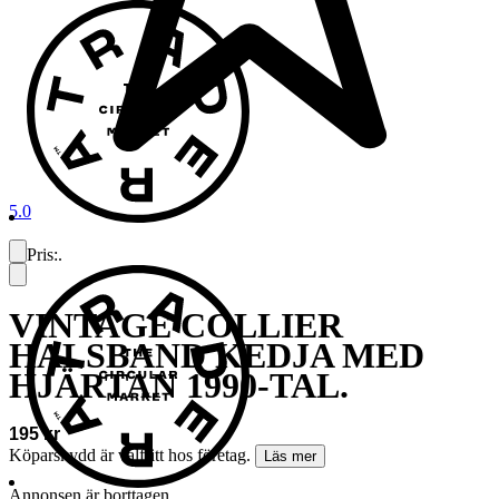
5.0
Pris:
.
VINTAGE COLLIER
HALSBAND KEDJA MED
HJÄRTAN 1990-TAL.
195 kr
Köparskydd är valfritt hos företag.
Läs mer
Annonsen är borttagen