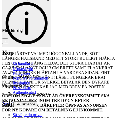
Mer för dig
↑
Köp
LÅT HJÄRTAT VA´ MED! IÖGONFALLANDE, SÖTT
LÄNGRE HALSBAND MED ETT STORT BULLIGT HJÄRTA
I EN CA 82 CM LÅNG KEDJA. DET STORA HJÄRTAT ÄR
Så handlar du
CA 3,5 CM LÅNGT OCH 3 CM BRETT SAMT FLANKERAT
Köparskydd
AV TVÅ MINDRE HJÄRTAN PÅ VARDERA SIDAN. FINT
Kategorier
Objektnr
364 639 542
SKICK! KNAPPT ANVÄNT! LÅSET FUNGERAR BRA!
Populära varumärken
KÖPARE UTANFÖR SVERIGE BETALAR DEN DYRARE
Inspiration
Visningar
2 763
FRAKTEN SÅ SKICKAR JAG MED BREV PÅ POSTEN.
Presentkort
Authenticated
Publicerad
9 sep 2019 21:59
OBS! OM INGET ANNAT ÄR ÖVERENSKOMMET SKA
BETALNING SKE INOM TRE DYGN EFTER
Sälj
Anmäl
Sälj liknande
BEKRÄFTAT KÖP. DÄREFTER ÖPPNAS ANNONSEN
FÖR NY KÖPARE OM BETALNING EJ INKOMMIT.
Så säljer du privat