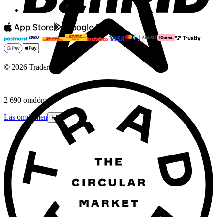
©
2026
Tradera
2 690 omdömen
Läs omdömen
Följ