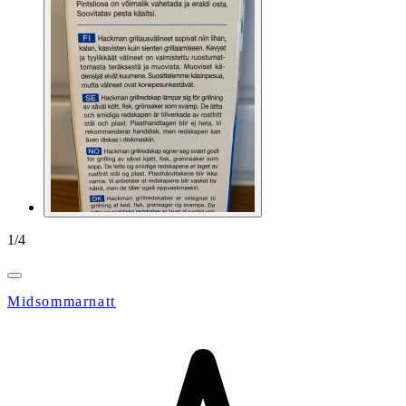
1
/
4
Midsommarnatt