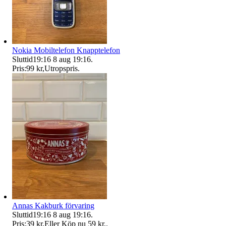
Nokia Mobiltelefon Knapptelefon
Sluttid
19:16
8 aug 19:16
.
Pris:
99 kr
,
Utropspris
.
Annas Kakburk förvaring
Sluttid
19:16
8 aug 19:16
.
Pris:
39 kr
,
Eller Köp nu
59 kr
,
.