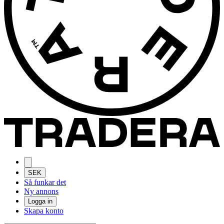
SEK
Så funkar det
Ny annons
Logga in
Skapa konto