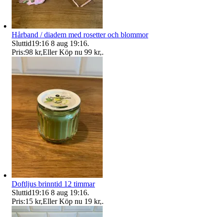
Hårband / diadem med rosetter och blommor
Sluttid
19:16
8 aug 19:16
.
Pris:
98 kr
,
Eller Köp nu
99 kr
,
.
Doftljus brinntid 12 timmar
Sluttid
19:16
8 aug 19:16
.
Pris:
15 kr
,
Eller Köp nu
19 kr
,
.