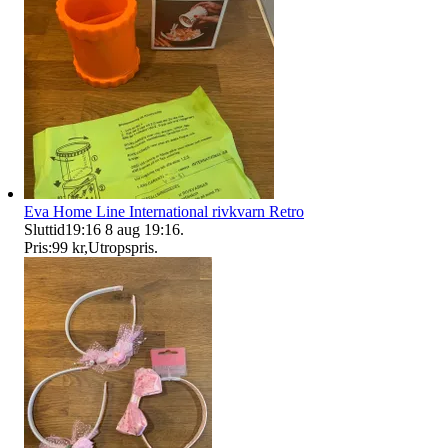
Eva Home Line International rivkvarn Retro
Sluttid
19:16
8 aug 19:16
.
Pris:
99 kr
,
Utropspris
.