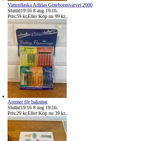
Vattenflaska Adidas Göteborgsvarvet 2000
Sluttid
19:16
8 aug 19:16
.
Pris:
59 kr
,
Eller Köp nu
99 kr
,
.
Aromer för bakning
Sluttid
19:16
8 aug 19:16
.
Pris:
29 kr
,
Eller Köp nu
39 kr
,
.