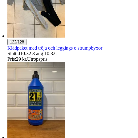
122/128
Klädpaket med tröja och leggings o strumpbyxor
Sluttid
10:32
8 aug 10:32
.
Pris:
29 kr
,
Utropspris
.