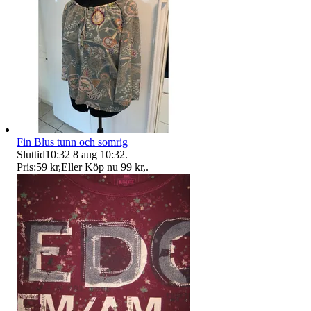
Fin Blus tunn och somrig
Sluttid
10:32
8 aug 10:32
.
Pris:
59 kr
,
Eller Köp nu
99 kr
,
.