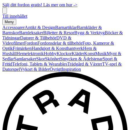
Sälj ditt fordon gratis! Läs mer om hur ->
Till innehållet
Meny
Accessoarer
Antikt & Design
Barnartiklar
Barnkläder &
Barnskor
Barnleksaker
Biljetter & Resor
Bygg & Verktyg
Böcker &
Tidningar
Datorer & Tillbehör
DVD &
Videofilmer
Fordon
Fordonsdelar & tillbehör
Foto, Kameror &
Optik
Frimärken
Handgjort & Konsthantverk
Hem &
Hushåll
Hemelektronik
Hobby
Klockor
Kläder
Konst
Musik
Mynt &
Sedlar
Samlarsaker
Skor
Skönhet
Smycken & Ädelstenar
Sport &
Fritid
Telefoni, Tablets & Wearables
Trädgård & Växter
TV-spel &
Datorspel
Vykort & Bilder
Övrigt
Inspiration