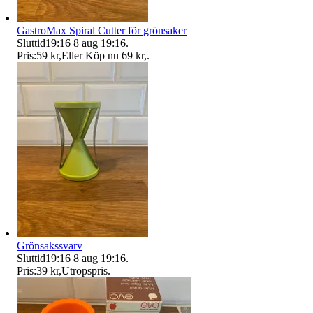
GastroMax Spiral Cutter för grönsaker
Sluttid
19:16
8 aug 19:16
.
Pris:
59 kr
,
Eller Köp nu
69 kr
,
.
Grönsakssvarv
Sluttid
19:16
8 aug 19:16
.
Pris:
39 kr
,
Utropspris
.