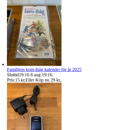
Familjens kom-ihåg kalender för år 2025
Sluttid
19:16
8 aug 19:16
.
Pris:
15 kr
,
Eller Köp nu
29 kr
,
.