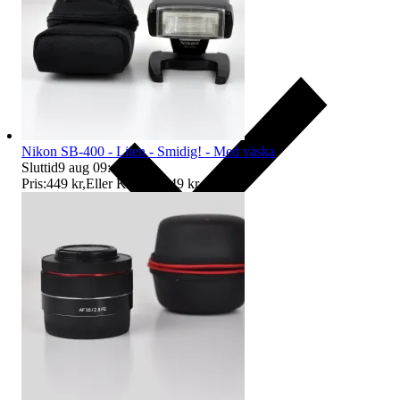
Nikon SB-400 - Liten - Smidig! - Med väska
Sluttid
9 aug 09:41
.
Pris:
449 kr
,
Eller Köp nu
549 kr
,
.
Ersättning om du inte får din vara