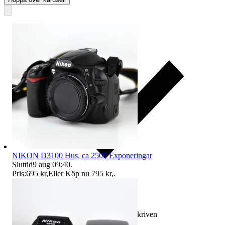
NIKON D3100 Hus, ca 2500 Exponeringar
Sluttid
9 aug 09:40
.
Pris:
695 kr
,
Eller Köp nu
795 kr
,
.
Ersättning om varan inte är som beskriven