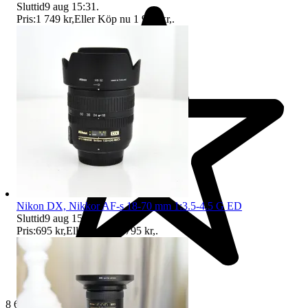
Sluttid
9 aug 15:31
.
Pris:
1 749 kr
,
Eller Köp nu
1 995 kr
,
.
Nikon DX, Nikkor AF-s 18-70 mm 1:3.5-4.5 G ED
Sluttid
9 aug 15:32
.
Pris:
695 kr
,
Eller Köp nu
795 kr
,
.
8 615 omdömen