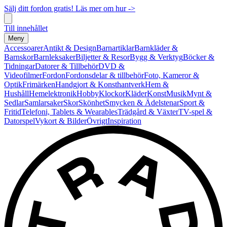
Sälj ditt fordon gratis! Läs mer om hur ->
Till innehållet
Meny
Accessoarer
Antikt & Design
Barnartiklar
Barnkläder &
Barnskor
Barnleksaker
Biljetter & Resor
Bygg & Verktyg
Böcker &
Tidningar
Datorer & Tillbehör
DVD &
Videofilmer
Fordon
Fordonsdelar & tillbehör
Foto, Kameror &
Optik
Frimärken
Handgjort & Konsthantverk
Hem &
Hushåll
Hemelektronik
Hobby
Klockor
Kläder
Konst
Musik
Mynt &
Sedlar
Samlarsaker
Skor
Skönhet
Smycken & Ädelstenar
Sport &
Fritid
Telefoni, Tablets & Wearables
Trädgård & Växter
TV-spel &
Datorspel
Vykort & Bilder
Övrigt
Inspiration