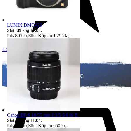
LUMIX DMC-G3
Sluttid
9 aug 11:03
.
Pris:
895 kr
,
Eller Köp nu
1 295 kr
,
.
5.0
Canon EF-S 18-55 mm 1:3.5-5.6 IS II
Sluttid
9 aug 11:04
.
Pris:
595 kr
,
Eller Köp nu
650 kr
,
.