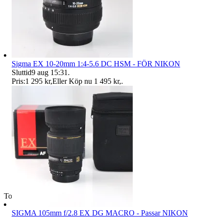
Sigma EX 10-20mm 1:4-5.6 DC HSM - FÖR NIKON
Sluttid
9 aug 15:31
.
Pris:
1 295 kr
,
Eller Köp nu
1 495 kr
,
.
Toppsäljare
SIGMA 105mm f/2.8 EX DG MACRO - Passar NIKON