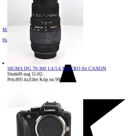
MBO2018
Hallsberg
,
Sverige
SIGMA DG 70-300 1:4-5.6 MACRO för CANON
Sluttid
9 aug 11:02
.
Pris:
895 kr
,
Eller Köp nu
995 kr
,
.