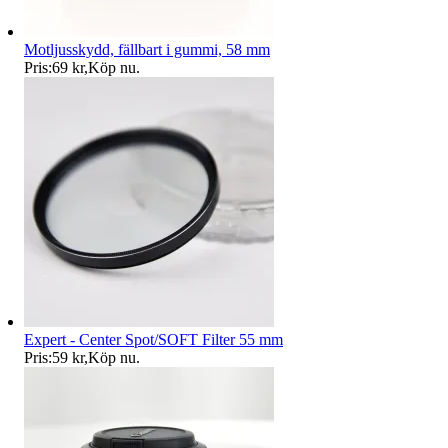
Motljusskydd, fällbart i gummi, 58 mm
Pris:
69 kr
,
Köp nu
.
Expert - Center Spot/SOFT Filter 55 mm
Pris:
59 kr
,
Köp nu
.