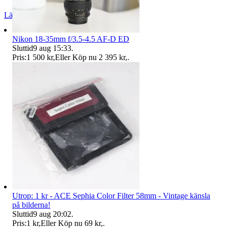
Läs omdömen
Följ
Nikon 18-35mm f/3.5-4.5 AF-D ED
Sluttid
9 aug 15:33
.
Pris:
1 500 kr
,
Eller Köp nu
2 395 kr
,
.
Utrop: 1 kr - ACE Sephia Color Filter 58mm - Vintage känsla
på bilderna!
Sluttid
9 aug 20:02
.
Pris:
1 kr
,
Eller Köp nu
69 kr
,
.