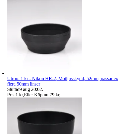
Utrop: 1 kr - Nikon HR-2, Motljusskydd, 52mm, passar ex
flera 50mm linser
Sluttid
9 aug 20:02
.
Pris:
1 kr
,
Eller Köp nu
79 kr
,
.