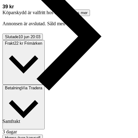
39 kr
Köparskydd är valfritt hos företag.
Läs mer
Annonsen är avslutad. Såld med Köp nu.
Slutade
10 jun 20:03
Frakt
22 kr Frimärken
Betalning
Via Tradera
Samfrakt
3 dagar
Välj till köparskydd
Hoppa över karusell