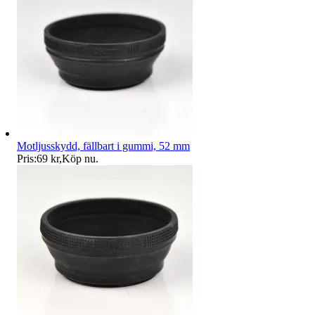
Motljusskydd, fällbart i gummi, 52 mm
Pris:
69 kr
,
Köp nu
.