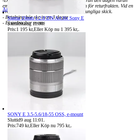
-Du som köpare har 14 dagars ångerrätt från den dagen varan
emottages. Vid eventuell retur står köparen för returfrakten. Vid en
Anmäl
Sälj liknande
eventuell retur skall varan vara i sitt ursprungliga skick.
- Betalning bör ske inom 3 dagar
Sigma 19mm 1:2.8 DN Art för Sony E
- Ej avdragbar moms
Sluttid
9 aug 11:00
.
Pris:
1 195 kr
,
Eller Köp nu
1 395 kr
,
.
SONY E 3.5-5.6/18-55 OSS, e-mount
Sluttid
9 aug 11:01
.
Pris:
749 kr
,
Eller Köp nu
795 kr
,
.