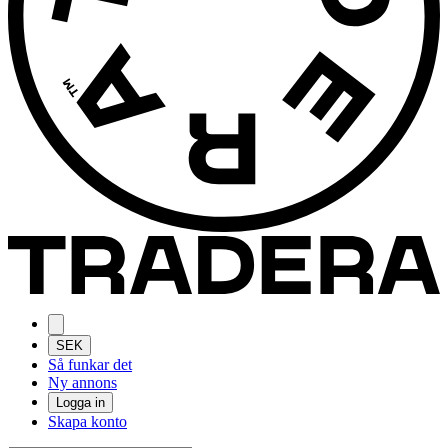
SEK
Så funkar det
Ny annons
Logga in
Skapa konto