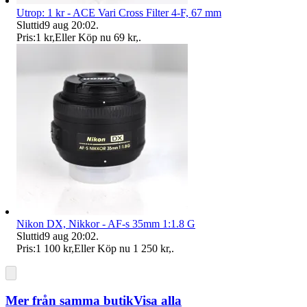
Utrop: 1 kr - ACE Vari Cross Filter 4-F, 67 mm
Sluttid
9 aug 20:02
.
Pris:
1 kr
,
Eller Köp nu
69 kr
,
.
Nikon DX, Nikkor - AF-s 35mm 1:1.8 G
Sluttid
9 aug 20:02
.
Pris:
1 100 kr
,
Eller Köp nu
1 250 kr
,
.
Mer från samma butik
Visa alla