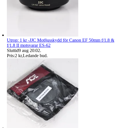
Utrop: 1 kr -JJC Motljusskydd för Canon EF 50mm f/1.8 &
f/1.8 II motsvarar ES-62
Sluttid
9 aug 20:02
.
Pris:
2 kr
,
Ledande bud
.