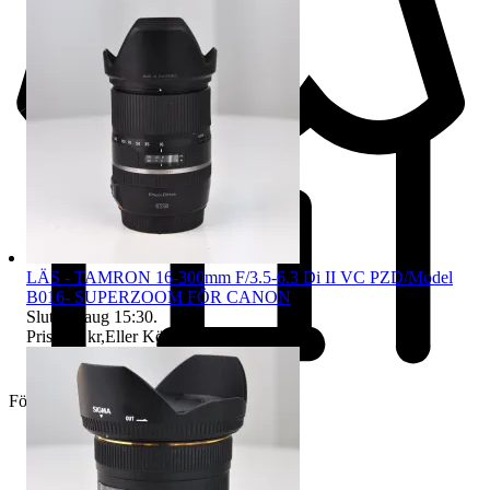
LÄS - TAMRON 16-300mm F/3.5-6.3 Di II VC PZD/Model
B016- SUPERZOOM FÖR CANON
Sluttid
9 aug 15:30
.
Pris:
795 kr
,
Eller Köp nu
995 kr
,
.
Företag