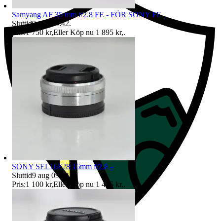
Samyang AF 35 mm f/2.8 FE - FÖR SONY FE
Sluttid
9 aug 09:42
.
Pris:
1 750 kr
,
Eller Köp nu
1 895 kr
,
.
SONY SEL16F28 16mm f/2.8 -
Sluttid
9 aug 09:44
.
Pris:
1 100 kr
,
Eller Köp nu
1 495 kr
,
.