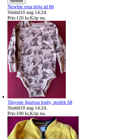
Newbie
Newbie rosa tröja stl 86
Sluttid
10 aug 14:24
.
Pris:
120 kr
,
Köp nu
.
Tinyone ljusrosa body, storlek 68
Sluttid
10 aug 14:24
.
Pris:
100 kr
,
Köp nu
.