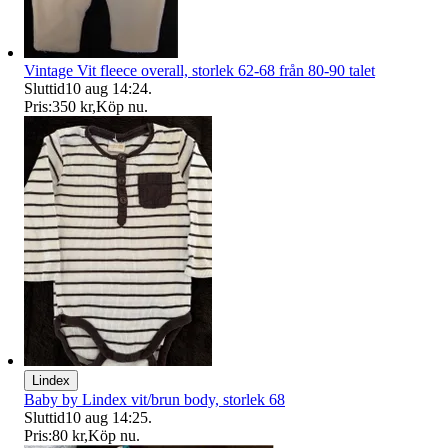
Vintage Vit fleece overall, storlek 62-68 från 80-90 talet
Sluttid
10 aug 14:24
.
Pris:
350 kr
,
Köp nu
.
Lindex
Baby by Lindex vit/brun body, storlek 68
Sluttid
10 aug 14:25
.
Pris:
80 kr
,
Köp nu
.