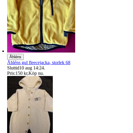
Åhléns
Åhléns gul fleecejacka, storlek 68
Sluttid
10 aug 14:24
.
Pris:
150 kr
,
Köp nu
.