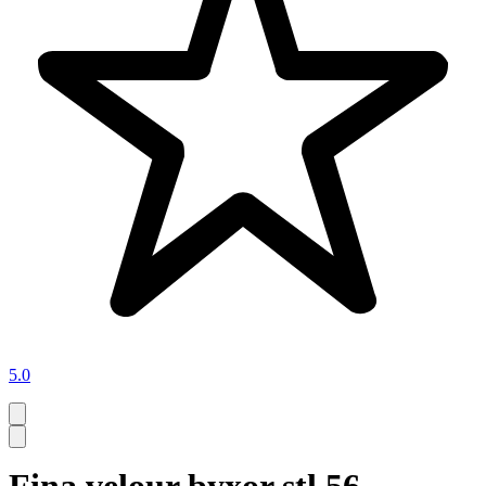
5.0
Fina velour byxor stl 56