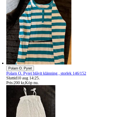
Polarn O. Pyret
Polarn O. Pyret blåvit klänning , storlek 146/152
Sluttid
10 aug 14:25
.
Pris:
200 kr
,
Köp nu
.