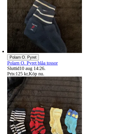
Polarn O. Pyret
Polarn O. Pyret blåa tossor
Sluttid
10 aug 14:26
.
Pris:
125 kr
,
Köp nu
.