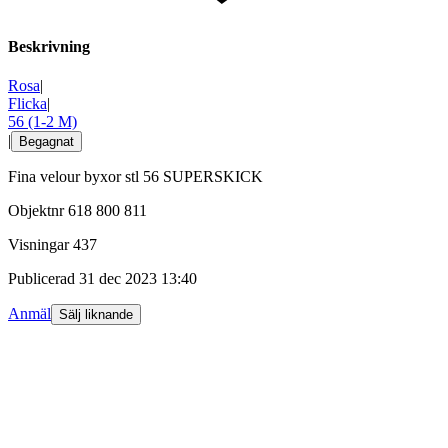
Beskrivning
Rosa
|
Flicka
|
56 (1-2 M)
|
Begagnat
Fina velour byxor stl 56 SUPERSKICK
Objektnr
618 800 811
Visningar
437
Publicerad
31 dec 2023 13:40
Anmäl
Sälj liknande