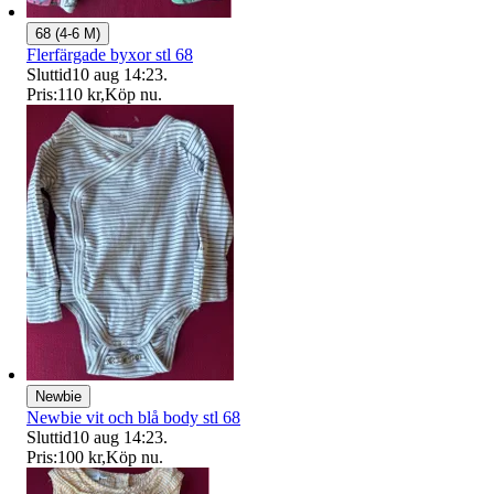
68 (4-6 M)
Flerfärgade byxor stl 68
Sluttid
10 aug 14:23
.
Pris:
110 kr
,
Köp nu
.
Newbie
Newbie vit och blå body stl 68
Sluttid
10 aug 14:23
.
Pris:
100 kr
,
Köp nu
.