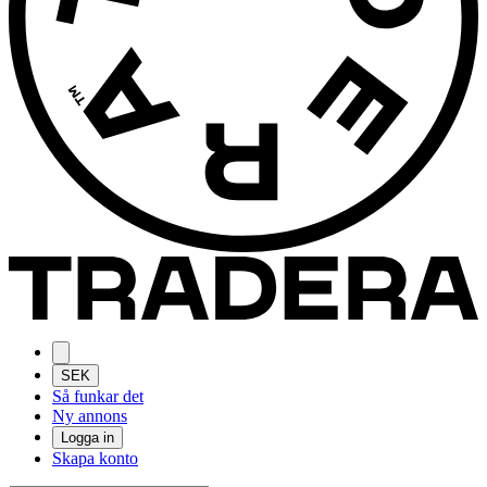
SEK
Så funkar det
Ny annons
Logga in
Skapa konto