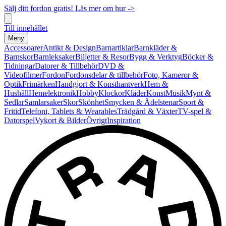
Sälj ditt fordon gratis! Läs mer om hur ->
Till innehållet
Meny
Accessoarer
Antikt & Design
Barnartiklar
Barnkläder &
Barnskor
Barnleksaker
Biljetter & Resor
Bygg & Verktyg
Böcker &
Tidningar
Datorer & Tillbehör
DVD &
Videofilmer
Fordon
Fordonsdelar & tillbehör
Foto, Kameror &
Optik
Frimärken
Handgjort & Konsthantverk
Hem &
Hushåll
Hemelektronik
Hobby
Klockor
Kläder
Konst
Musik
Mynt &
Sedlar
Samlarsaker
Skor
Skönhet
Smycken & Ädelstenar
Sport &
Fritid
Telefoni, Tablets & Wearables
Trädgård & Växter
TV-spel &
Datorspel
Vykort & Bilder
Övrigt
Inspiration