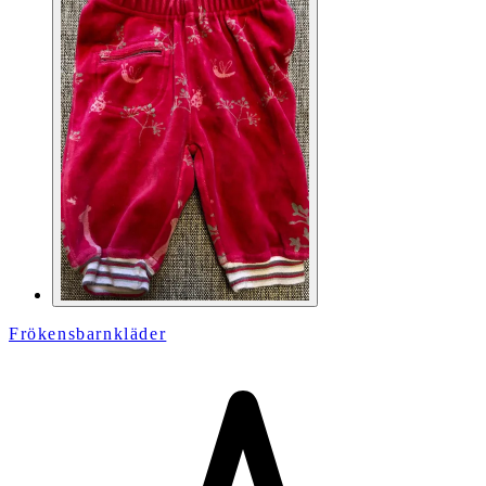
Frökensbarnkläder