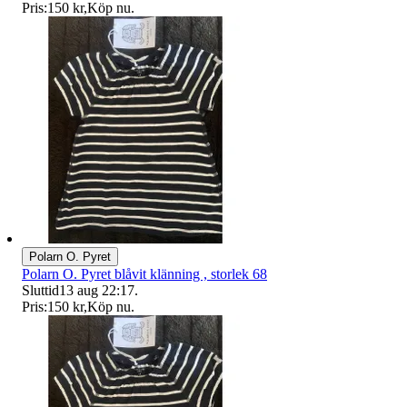
Pris:
150 kr
,
Köp nu
.
Polarn O. Pyret
Polarn O. Pyret blåvit klänning , storlek 68
Sluttid
13 aug 22:17
.
Pris:
150 kr
,
Köp nu
.