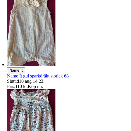
Name It
Name It gul sparkdräkt storlek 68
Sluttid
10 aug 14:23
.
Pris:
110 kr
,
Köp nu
.