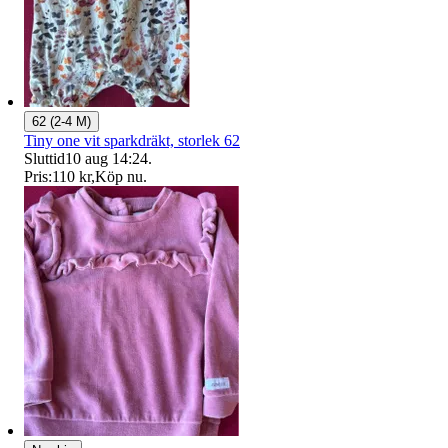
62 (2-4 M)
Tiny one vit sparkdräkt, storlek 62
Sluttid
10 aug 14:24
.
Pris:
110 kr
,
Köp nu
.