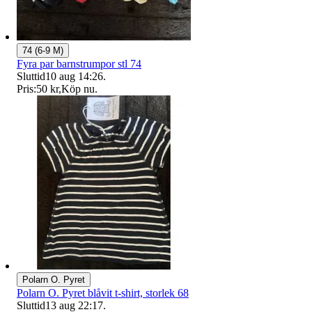
74 (6-9 M)
Fyra par barnstrumpor stl 74
Sluttid
10 aug 14:26
.
Pris:
50 kr
,
Köp nu
.
Polarn O. Pyret
Polarn O. Pyret blåvit t-shirt, storlek 68
Sluttid
13 aug 22:17
.