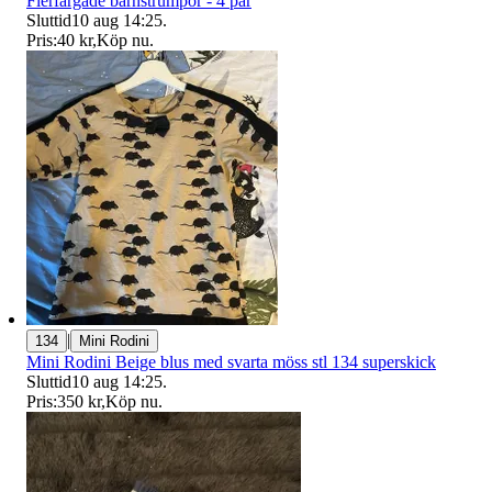
Flerfärgade barnstrumpor - 4 par
Sluttid
10 aug 14:25
.
Pris:
40 kr
,
Köp nu
.
|
134
Mini Rodini
Mini Rodini Beige blus med svarta möss stl 134 superskick
Sluttid
10 aug 14:25
.
Pris:
350 kr
,
Köp nu
.