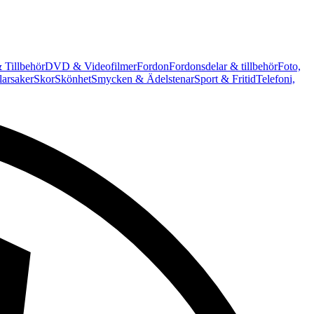
 Tillbehör
DVD & Videofilmer
Fordon
Fordonsdelar & tillbehör
Foto,
arsaker
Skor
Skönhet
Smycken & Ädelstenar
Sport & Fritid
Telefoni,