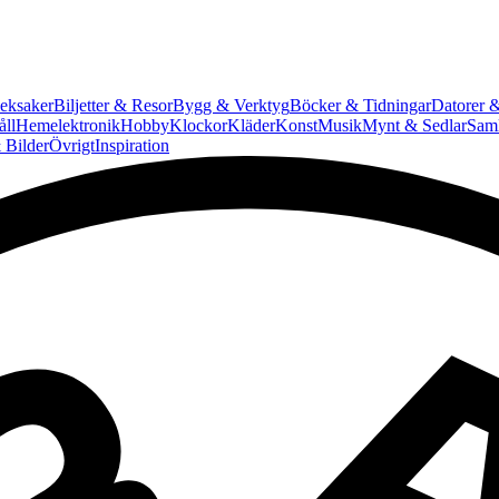
eksaker
Biljetter & Resor
Bygg & Verktyg
Böcker & Tidningar
Datorer &
ll
Hemelektronik
Hobby
Klockor
Kläder
Konst
Musik
Mynt & Sedlar
Saml
 Bilder
Övrigt
Inspiration