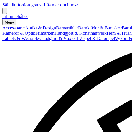
Sälj ditt fordon gratis! Läs mer om hur ->
Till innehållet
Meny
Accessoarer
Antikt & Design
Barnartiklar
Barnkläder & Barnskor
Barnl
Kameror & Optik
Frimärken
Handgjort & Konsthantverk
Hem & Hushå
Tablets & Wearables
Trädgård & Växter
TV-spel & Datorspel
Vykort &