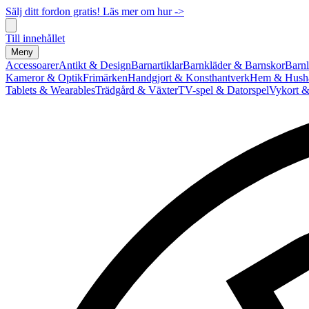
Sälj ditt fordon gratis! Läs mer om hur ->
Till innehållet
Meny
Accessoarer
Antikt & Design
Barnartiklar
Barnkläder & Barnskor
Barnl
Kameror & Optik
Frimärken
Handgjort & Konsthantverk
Hem & Hushå
Tablets & Wearables
Trädgård & Växter
TV-spel & Datorspel
Vykort &