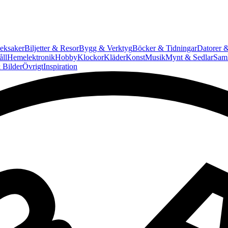
eksaker
Biljetter & Resor
Bygg & Verktyg
Böcker & Tidningar
Datorer &
ll
Hemelektronik
Hobby
Klockor
Kläder
Konst
Musik
Mynt & Sedlar
Saml
 Bilder
Övrigt
Inspiration