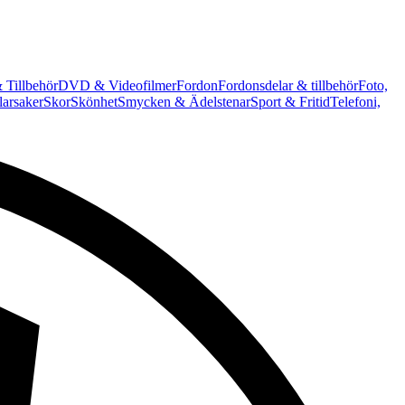
 Tillbehör
DVD & Videofilmer
Fordon
Fordonsdelar & tillbehör
Foto,
arsaker
Skor
Skönhet
Smycken & Ädelstenar
Sport & Fritid
Telefoni,