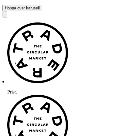
Hoppa över karusell
Pris:
.