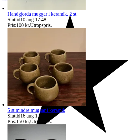
Handgjorda muggar i keramik, 2 st
Sluttid
10 aug 17:48
.
Pris:
100 kr
,
Utropspris
.
5 st mindre muggar i keramik
Sluttid
16 aug 13:30
.
Pris:
150 kr
,
Utropspris
.