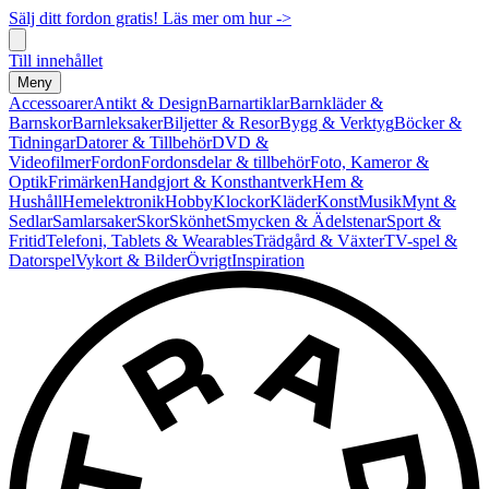
Sälj ditt fordon gratis! Läs mer om hur ->
Till innehållet
Meny
Accessoarer
Antikt & Design
Barnartiklar
Barnkläder &
Barnskor
Barnleksaker
Biljetter & Resor
Bygg & Verktyg
Böcker &
Tidningar
Datorer & Tillbehör
DVD &
Videofilmer
Fordon
Fordonsdelar & tillbehör
Foto, Kameror &
Optik
Frimärken
Handgjort & Konsthantverk
Hem &
Hushåll
Hemelektronik
Hobby
Klockor
Kläder
Konst
Musik
Mynt &
Sedlar
Samlarsaker
Skor
Skönhet
Smycken & Ädelstenar
Sport &
Fritid
Telefoni, Tablets & Wearables
Trädgård & Växter
TV-spel &
Datorspel
Vykort & Bilder
Övrigt
Inspiration