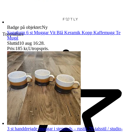
Badge på objektet:
Ny
Sagaform 6 st Muggar Vit Blå Keramik Kopp Kaffemugg Te
Toppsäljare
Mugg
Sluttid
10 aug 16:28
.
Pris:
185 kr
,
Utropspris
.
3 st handdrejade muggar i stengods – rustik 70-talsstil / studio-