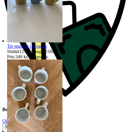
Tre muggar i keramik
Sluttid
12:06
8 aug 12:06
.
Pris:
349 kr
,
Utropspris
.
Beskrivning
Okej använt skick
Synliga tecken på slitage