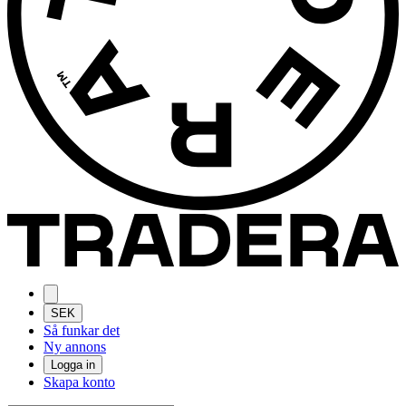
SEK
Så funkar det
Ny annons
Logga in
Skapa konto