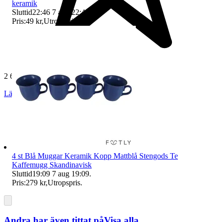
keramik
Sluttid
22:46
7 aug 22:46
.
Pris:
49 kr
,
Utropspris
.
2 640 omdömen
Läs omdömen
Följ
4 st Blå Muggar Keramik Kopp Mattblå Stengods Te
Kaffemugg Skandinavisk
Sluttid
19:09
7 aug 19:09
.
Pris:
279 kr
,
Utropspris
.
Andra har även tittat på
Visa alla