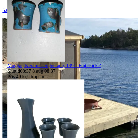
5.0
Muggar, Keramik, Signerade, 1991, Fint skick ?
Sluttid
08:37
8 aug 08:37
.
Pris:
49 kr
,
Utropspris
.