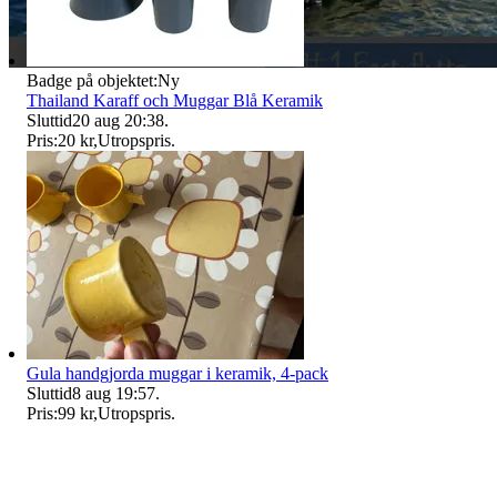
Badge på objektet:
Ny
Thailand Karaff och Muggar Blå Keramik
Sluttid
20 aug 20:38
.
Pris:
20 kr
,
Utropspris
.
Gula handgjorda muggar i keramik, 4-pack
Sluttid
8 aug 19:57
.
Pris:
99 kr
,
Utropspris
.