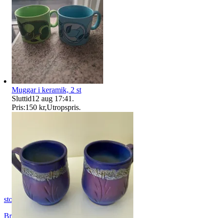
Muggar i keramik, 2 st
Sluttid
12 aug 17:41
.
Pris:
150 kr
,
Utropspris
.
stortjatarn
Brottby
,
Sverige