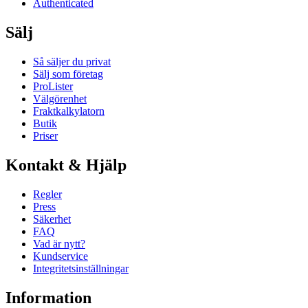
Authenticated
Sälj
Så säljer du privat
Sälj som företag
ProLister
Välgörenhet
Fraktkalkylatorn
Butik
Priser
Kontakt & Hjälp
Regler
Press
Säkerhet
FAQ
Vad är nytt?
Kundservice
Integritetsinställningar
Information