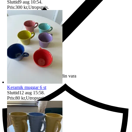
Sluttid
9 aug 10:54
.
Pris:
300 kr
,
Utropspris
.
Ersättning om du inte får din vara
Keramik muggar 6 st
Sluttid
12 aug 15:58
.
Pris:
80 kr
,
Utropspris
.