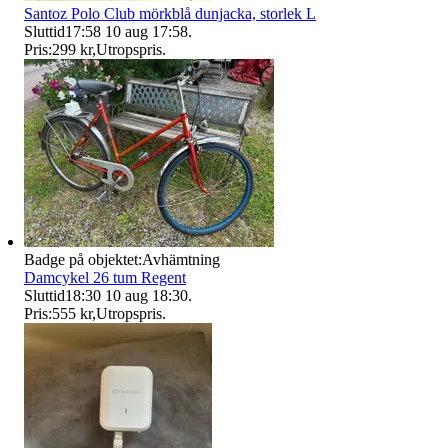
Santoz Polo Club mörkblå dunjacka, storlek L
Sluttid
17:58
10 aug 17:58
.
Pris:
299 kr
,
Utropspris
.
Badge på objektet:
Avhämtning
Damcykel 26 tum Regent
Sluttid
18:30
10 aug 18:30
.
Pris:
555 kr
,
Utropspris
.