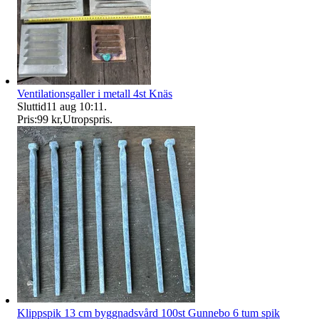
Ventilationsgaller i metall 4st Knäs
Sluttid
11 aug 10:11
.
Pris:
99 kr
,
Utropspris
.
Klippspik 13 cm byggnadsvård 100st Gunnebo 6 tum spik