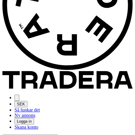
SEK
Så funkar det
Ny annons
Logga in
Skapa konto