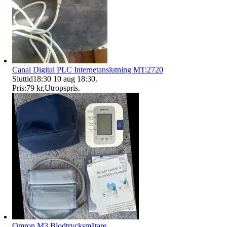
Canal Digital PLC Internetanslutning MT:2720
Sluttid
18:30
10 aug 18:30
.
Pris:
79 kr
,
Utropspris
.
Omron M3 Blodtrycksmätare