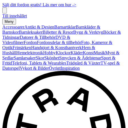
Sälj ditt fordon gratis! Läs mer om hur ->
Till innehållet
Meny
Accessoarer
Antikt & Design
Barnartiklar
Barnkläder &
Barnskor
Barnleksaker
Biljetter & Resor
Bygg & Verktyg
Böcker &
Tidningar
Datorer & Tillbehör
DVD &
Videofilmer
Fordon
Fordonsdelar & tillbehör
Foto, Kameror &
Optik
Frimärken
Handgjort & Konsthantverk
Hem &
Hushåll
Hemelektronik
Hobby
Klockor
Kläder
Konst
Musik
Mynt &
Sedlar
Samlarsaker
Skor
Skönhet
Smycken & Ädelstenar
Sport &
Fritid
Telefoni, Tablets & Wearables
Trädgård & Växter
TV-spel &
Datorspel
Vykort & Bilder
Övrigt
Inspiration