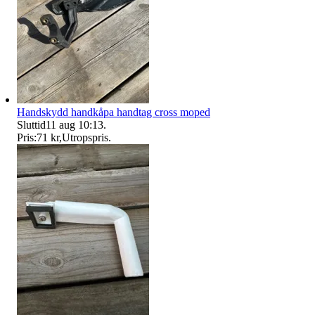
Handskydd handkåpa handtag cross moped
Sluttid
11 aug 10:13
.
Pris:
71 kr
,
Utropspris
.