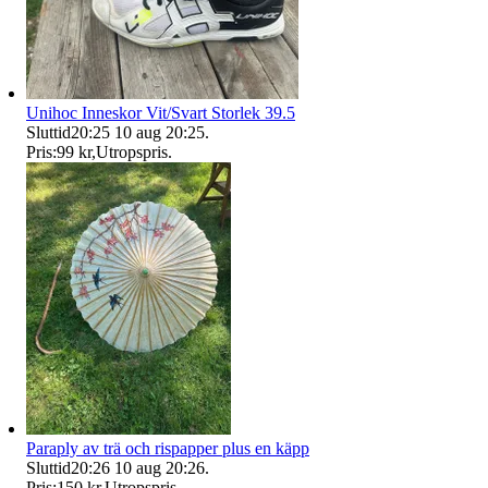
Unihoc Inneskor Vit/Svart Storlek 39.5
Sluttid
20:25
10 aug 20:25
.
Pris:
99 kr
,
Utropspris
.
Paraply av trä och rispapper plus en käpp
Sluttid
20:26
10 aug 20:26
.
Pris:
150 kr
,
Utropspris
.