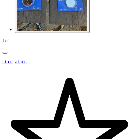
1
/
2
stortjatarn