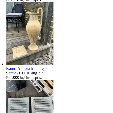
Kanna Amfora handdrejad
Sluttid
21:11
10 aug 21:11
.
Pris:
999 kr
,
Utropspris
.