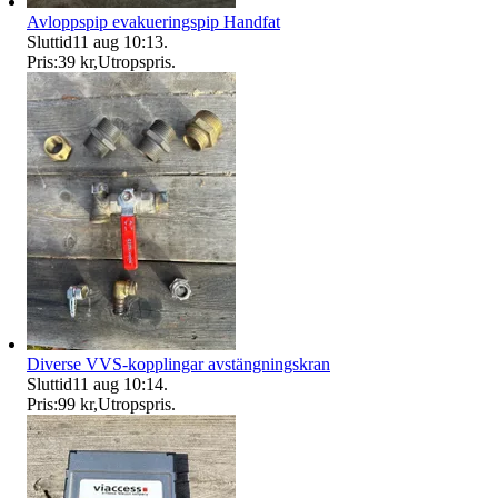
Avloppspip evakueringspip Handfat
Sluttid
11 aug 10:13
.
Pris:
39 kr
,
Utropspris
.
Diverse VVS-kopplingar avstängningskran
Sluttid
11 aug 10:14
.
Pris:
99 kr
,
Utropspris
.