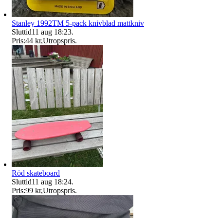
Stanley 1992TM 5-pack knivblad mattkniv
Sluttid
11 aug 18:23
.
Pris:
44 kr
,
Utropspris
.
Röd skateboard
Sluttid
11 aug 18:24
.
Pris:
99 kr
,
Utropspris
.