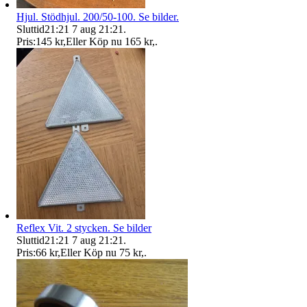
Hjul. Stödhjul. 200/50-100. Se bilder.
Sluttid
21:21
7 aug 21:21
.
Pris:
145 kr
,
Eller Köp nu
165 kr
,
.
Reflex Vit. 2 stycken. Se bilder
Sluttid
21:21
7 aug 21:21
.
Pris:
66 kr
,
Eller Köp nu
75 kr
,
.