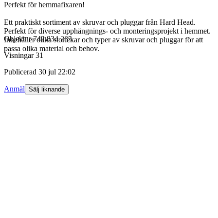
Perfekt för hemmafixaren!
Ett praktiskt sortiment av skruvar och pluggar från Hard Head.
Perfekt för diverse upphängnings- och monteringsprojekt i hemmet.
Objektnr
742 834 235
Innehåller olika storlekar och typer av skruvar och pluggar för att
passa olika material och behov.
Visningar
31
Publicerad
30 jul 22:02
Anmäl
Sälj liknande