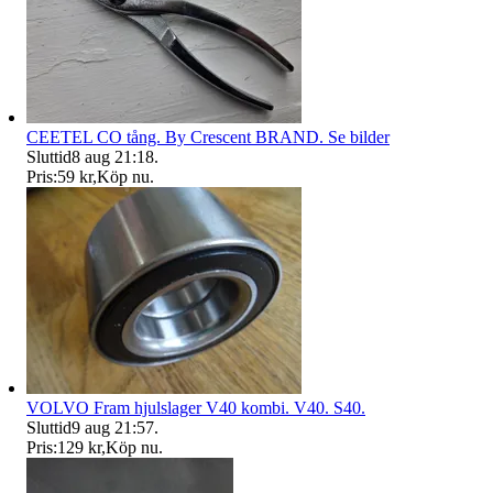
CEETEL CO tång. By Crescent BRAND. Se bilder
Sluttid
8 aug 21:18
.
Pris:
59 kr
,
Köp nu
.
VOLVO Fram hjulslager V40 kombi. V40. S40.
Sluttid
9 aug 21:57
.
Pris:
129 kr
,
Köp nu
.