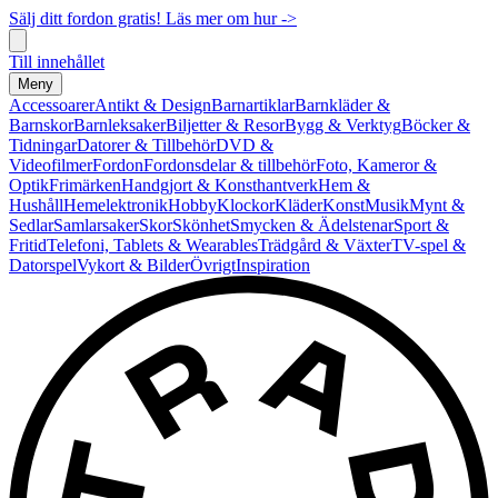
Sälj ditt fordon gratis! Läs mer om hur ->
Till innehållet
Meny
Accessoarer
Antikt & Design
Barnartiklar
Barnkläder &
Barnskor
Barnleksaker
Biljetter & Resor
Bygg & Verktyg
Böcker &
Tidningar
Datorer & Tillbehör
DVD &
Videofilmer
Fordon
Fordonsdelar & tillbehör
Foto, Kameror &
Optik
Frimärken
Handgjort & Konsthantverk
Hem &
Hushåll
Hemelektronik
Hobby
Klockor
Kläder
Konst
Musik
Mynt &
Sedlar
Samlarsaker
Skor
Skönhet
Smycken & Ädelstenar
Sport &
Fritid
Telefoni, Tablets & Wearables
Trädgård & Växter
TV-spel &
Datorspel
Vykort & Bilder
Övrigt
Inspiration