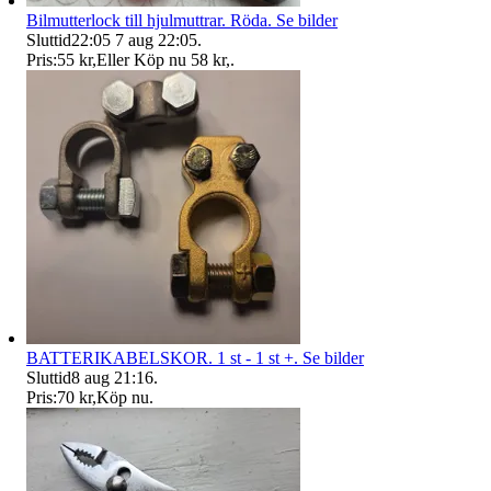
Bilmutterlock till hjulmuttrar. Röda. Se bilder
Sluttid
22:05
7 aug 22:05
.
Pris:
55 kr
,
Eller Köp nu
58 kr
,
.
BATTERIKABELSKOR. 1 st - 1 st +. Se bilder
Sluttid
8 aug 21:16
.
Pris:
70 kr
,
Köp nu
.