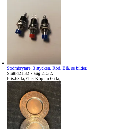
Strömbrytare. 3 stycken. Röd, Blå. se bilder.
Sluttid
21:32
7 aug 21:32
.
Pris:
63 kr
,
Eller Köp nu
66 kr
,
.