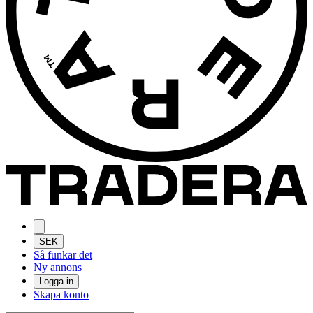
SEK
Så funkar det
Ny annons
Logga in
Skapa konto