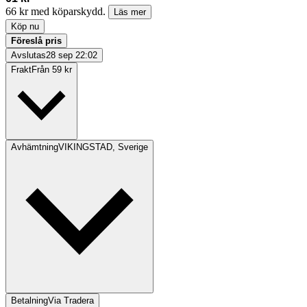
66 kr med köparskydd.
Läs mer
Köp nu
Föreslå pris
Avslutas
28 sep 22:02
Frakt
Från 59 kr
Avhämtning
VIKINGSTAD, Sverige
Betalning
Via Tradera