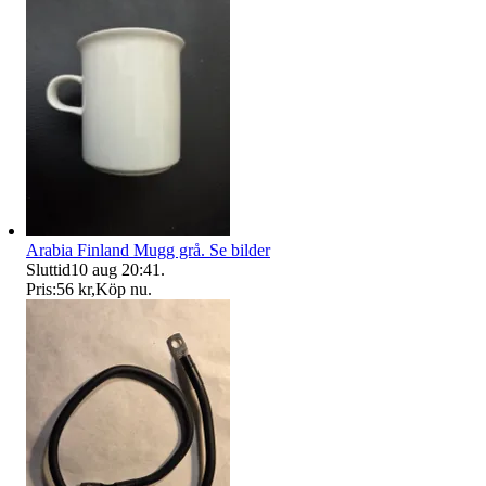
Arabia Finland Mugg grå. Se bilder
Sluttid
10 aug 20:41
.
Pris:
56 kr
,
Köp nu
.