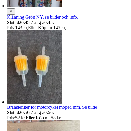
M
Klänning Grön NY. se bilder och info.
Sluttid
20:45
7 aug 20:45
.
Pris:
143 kr
,
Eller Köp nu
145 kr
,
.
Bränslefilter för motorcykel moped mm. Se bilde
Sluttid
20:56
7 aug 20:56
.
Pris:
52 kr
,
Eller Köp nu
58 kr
,
.