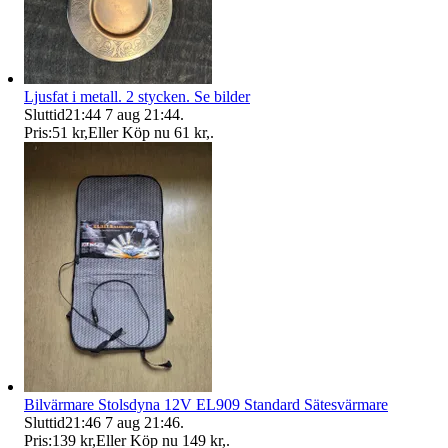
Ljusfat i metall. 2 stycken. Se bilder
Sluttid
21:44
7 aug 21:44
.
Pris:
51 kr
,
Eller Köp nu
61 kr
,
.
Bilvärmare Stolsdyna 12V EL909 Standard Sätesvärmare
Sluttid
21:46
7 aug 21:46
.
Pris:
139 kr
,
Eller Köp nu
149 kr
,
.