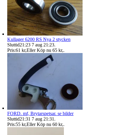
Kullager 6200 RS Nya 2 stycken
Sluttid
21:23
7 aug 21:23
.
Pris:
61 kr
,
Eller Köp nu
65 kr
,
.
FORD. mf, Brytarspetsar. se bilder
Sluttid
21:31
7 aug 21:31
.
Pris:
55 kr
,
Eller Köp nu
60 kr
,
.