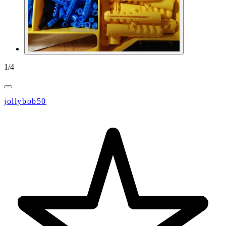
1
/
4
jollybob50