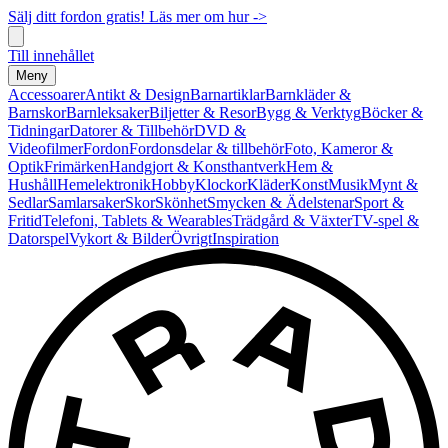
Sälj ditt fordon gratis! Läs mer om hur ->
Till innehållet
Meny
Accessoarer
Antikt & Design
Barnartiklar
Barnkläder &
Barnskor
Barnleksaker
Biljetter & Resor
Bygg & Verktyg
Böcker &
Tidningar
Datorer & Tillbehör
DVD &
Videofilmer
Fordon
Fordonsdelar & tillbehör
Foto, Kameror &
Optik
Frimärken
Handgjort & Konsthantverk
Hem &
Hushåll
Hemelektronik
Hobby
Klockor
Kläder
Konst
Musik
Mynt &
Sedlar
Samlarsaker
Skor
Skönhet
Smycken & Ädelstenar
Sport &
Fritid
Telefoni, Tablets & Wearables
Trädgård & Växter
TV-spel &
Datorspel
Vykort & Bilder
Övrigt
Inspiration