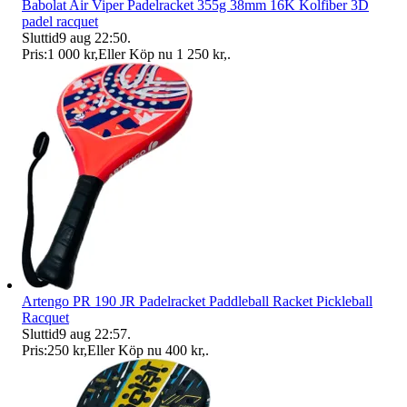
Babolat Air Viper Padelracket 355g 38mm 16K Kolfiber 3D
padel racquet
Sluttid
9 aug 22:50
.
Pris:
1 000 kr
,
Eller Köp nu
1 250 kr
,
.
Artengo PR 190 JR Padelracket Paddleball Racket Pickleball
Racquet
Sluttid
9 aug 22:57
.
Pris:
250 kr
,
Eller Köp nu
400 kr
,
.