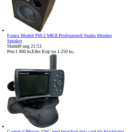
Fostex Modell PM-2 MKII Professionell Studio Monitor
Speaker
Sluttid
9 aug 21:53
.
Pris:
1 000 kr
,
Eller Köp nu
1 250 kr
,
.
Garmin GPSmap 276C med bluechart data card för Stockholm