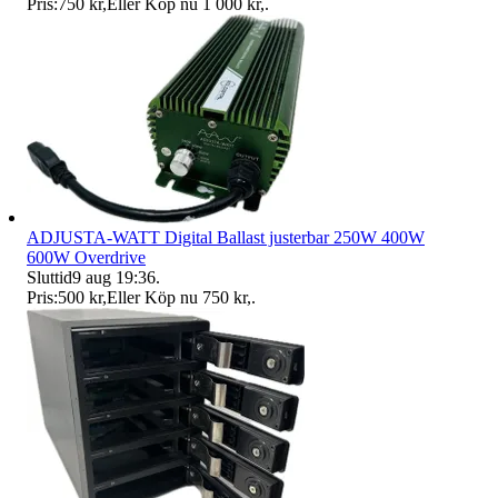
Pris:
750 kr
,
Eller Köp nu
1 000 kr
,
.
ADJUSTA-WATT Digital Ballast justerbar 250W 400W
600W Overdrive
Sluttid
9 aug 19:36
.
Pris:
500 kr
,
Eller Köp nu
750 kr
,
.