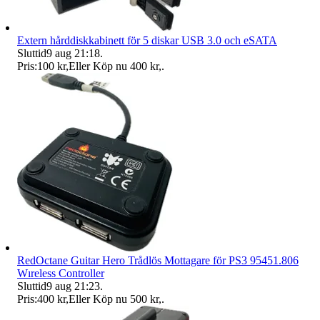
Extern hårddiskkabinett för 5 diskar USB 3.0 och eSATA
Sluttid
9 aug 21:18
.
Pris:
100 kr
,
Eller Köp nu
400 kr
,
.
RedOctane Guitar Hero Trådlös Mottagare för PS3 95451.806
Wıreless Controller
Sluttid
9 aug 21:23
.
Pris:
400 kr
,
Eller Köp nu
500 kr
,
.