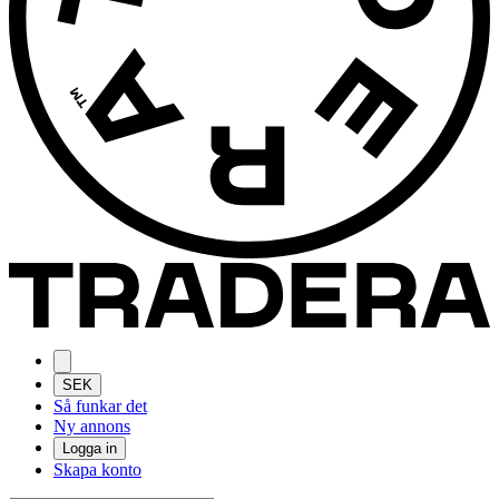
SEK
Så funkar det
Ny annons
Logga in
Skapa konto