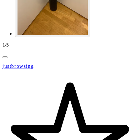
1
/
5
justbrowsing