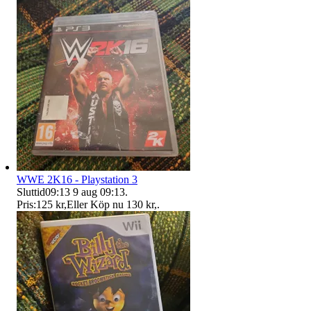
WWE 2K16 - Playstation 3
Sluttid
09:13
9 aug 09:13
.
Pris:
125 kr
,
Eller Köp nu
130 kr
,
.