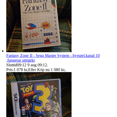
Fantasy Zone II - Sega Master System - hyrspel.kanal 10
,fungerar utmärkt
Sluttid
09:12
9 aug 09:12
.
Pris:
1 078 kr
,
Eller Köp nu
1 080 kr
,
.