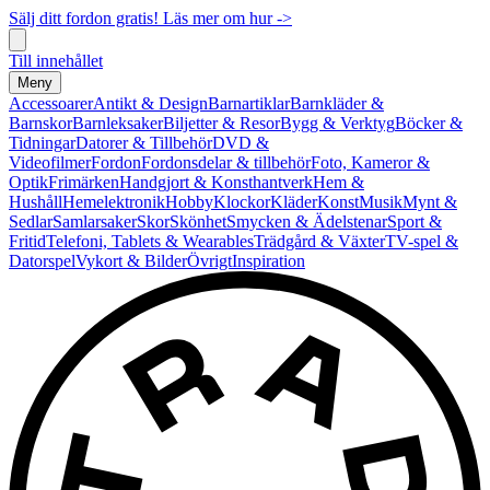
Sälj ditt fordon gratis! Läs mer om hur ->
Till innehållet
Meny
Accessoarer
Antikt & Design
Barnartiklar
Barnkläder &
Barnskor
Barnleksaker
Biljetter & Resor
Bygg & Verktyg
Böcker &
Tidningar
Datorer & Tillbehör
DVD &
Videofilmer
Fordon
Fordonsdelar & tillbehör
Foto, Kameror &
Optik
Frimärken
Handgjort & Konsthantverk
Hem &
Hushåll
Hemelektronik
Hobby
Klockor
Kläder
Konst
Musik
Mynt &
Sedlar
Samlarsaker
Skor
Skönhet
Smycken & Ädelstenar
Sport &
Fritid
Telefoni, Tablets & Wearables
Trädgård & Växter
TV-spel &
Datorspel
Vykort & Bilder
Övrigt
Inspiration