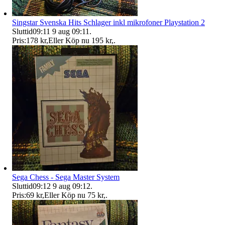
Singstar Svenska Hits Schlager inkl mikrofoner Playstation 2
Sluttid
09:11
9 aug 09:11
.
Pris:
178 kr
,
Eller Köp nu
195 kr
,
.
Sega Chess - Sega Master System
Sluttid
09:12
9 aug 09:12
.
Pris:
69 kr
,
Eller Köp nu
75 kr
,
.