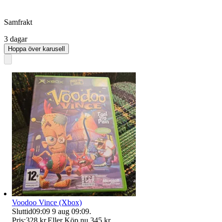
Samfrakt
3 dagar
Hoppa över karusell
Voodoo Vince (Xbox)
Sluttid
09:09
9 aug 09:09
.
Pris:
328 kr
,
Eller Köp nu
345 kr
,
.