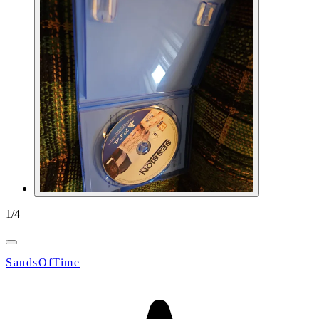
1
/
4
SandsOfTime