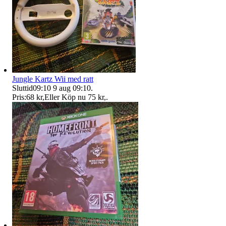
Jungle Kartz Wii med ratt
Sluttid
09:10
9 aug 09:10
.
Pris:
68 kr
,
Eller Köp nu
75 kr
,
.