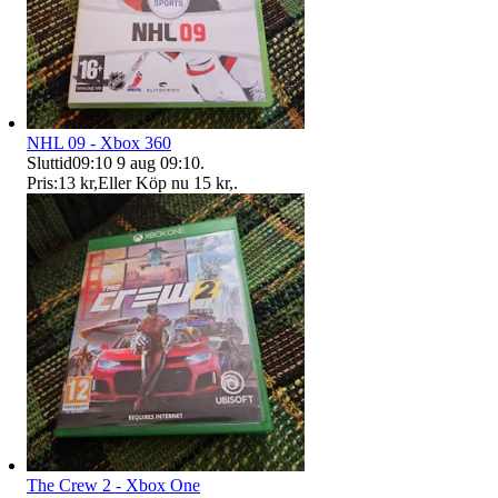
NHL 09 - Xbox 360
Sluttid
09:10
9 aug 09:10
.
Pris:
13 kr
,
Eller Köp nu
15 kr
,
.
The Crew 2 - Xbox One