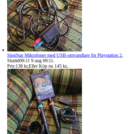
SingStar Mikrofoner med USB-omvandlare för Playstation 2.
Sluttid
09:11
9 aug 09:11
.
Pris:
138 kr
,
Eller Köp nu
145 kr
,
.