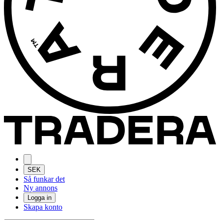
SEK
Så funkar det
Ny annons
Logga in
Skapa konto