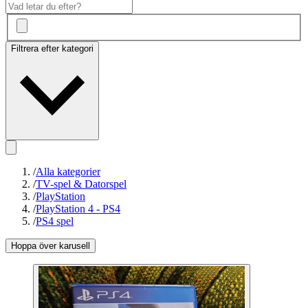
Filtrera efter kategori
/
Alla kategorier
/
TV-spel & Datorspel
/
PlayStation
/
PlayStation 4 - PS4
/
PS4 spel
Hoppa över karusell