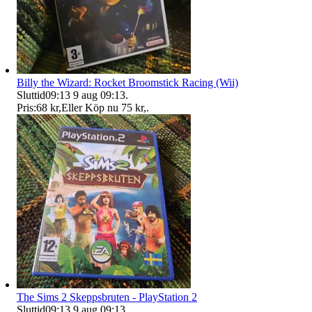
Billy the Wizard: Rocket Broomstick Racing (Wii)
Sluttid
09:13
9 aug 09:13
.
Pris:
68 kr
,
Eller Köp nu
75 kr
,
.
The Sims 2 Skeppsbruten - PlayStation 2
Sluttid
09:13
9 aug 09:13
.