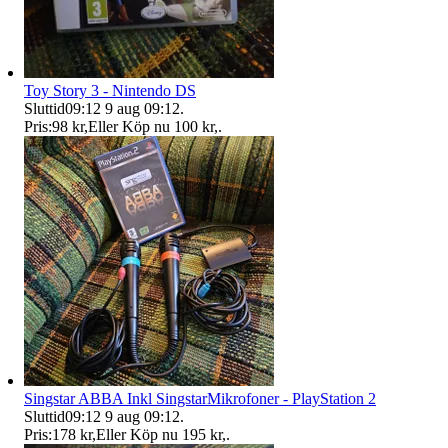
Toy Story 3 - Nintendo DS
Sluttid
09:12
9 aug 09:12
.
Pris:
98 kr
,
Eller Köp nu
100 kr
,
.
Singstar ABBA Inkl SingstarMikrofoner - PlayStation 2
Sluttid
09:12
9 aug 09:12
.
Pris:
178 kr
,
Eller Köp nu
195 kr
,
.