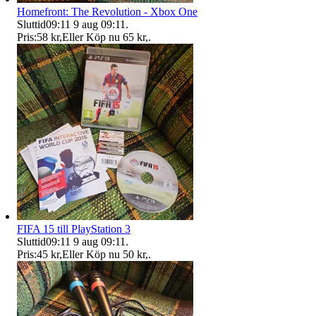
Homefront: The Revolution - Xbox One
Sluttid
09:11
9 aug 09:11
.
Pris:
58 kr
,
Eller Köp nu
65 kr
,
.
FIFA 15 till PlayStation 3
Sluttid
09:11
9 aug 09:11
.
Pris:
45 kr
,
Eller Köp nu
50 kr
,
.