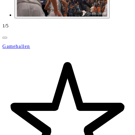
1
/
5
Gamehallen