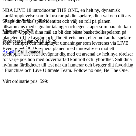
NBA LIVE 18 introducerar THE ONE, en helt ny, dynamisk
karriärupplevelse som fokuserar på din spelare, dina val och ditt arv.
Objektnr
299 277 003
Skapa din unika spelaridentitet och välj en roll på planen
tillsammans med signatur talanger och egenskaper som bara du kan
Visningar
4 276
hantera. Uppfyll dina mål att bli den bästa basketbollsspelaren på
planeten i The League och The Streets med, eller mot andra spelare i
Publicerad
3 jan 2018 19:29
solo, samspel och multiplayer utmaningar som levereras via LIVE
Event innehåll. Dominera planen med innovativ en mot ett
Anmäl
Sälj liknande
spelupplevelse som beväpnar dig med ett arsenal av helt nya rörelser
för varje position med oöverträffad kontroll och lyhördhet. Sätt dina
nyfunna färdigheter till test när du hanterar och bygger ditt favoritlag
i Franchise och Live Ultimate Team. Follow no one, Be The One.
Vårt ordinarie pris: 599:-