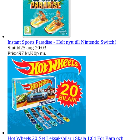
Instant Sports Paradise - Helt nytt till Nintendo Switch!
Sluttid
25 aug 20:03
.
Pris:
497 kr
,
Köp nu
.
Hot Wheels 20-Set Leksaksbilar i Skala 1:64 För Barn och