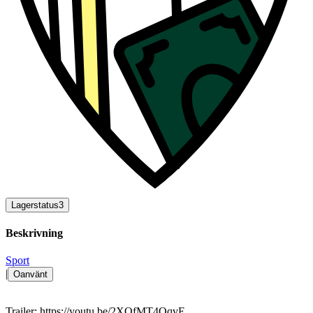
Lagerstatus
3
Beskrivning
Sport
|
Oanvänt
Trailer: https://youtu.be/2XQfMT4OqvE