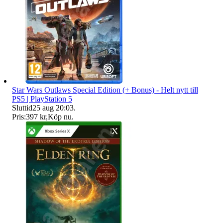
Star Wars Outlaws Special Edition (+ Bonus) - Helt nytt till
PS5 | PlayStation 5
Sluttid
25 aug 20:03
.
Pris:
397 kr
,
Köp nu
.