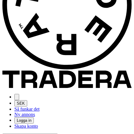
SEK
Så funkar det
Ny annons
Logga in
Skapa konto