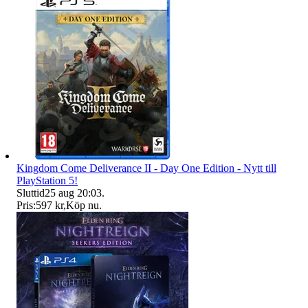
Kingdom Come Deliverance II - Day One Edition - Nytt till
PlayStation 5!
Sluttid
25 aug 20:03
.
Pris:
597 kr
,
Köp nu
.