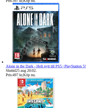
Pris:
397 kr
,
Köp nu
.
Alone in the Dark - Helt nytt till PS5 | PlayStation 5!
Sluttid
25 aug 20:02
.
Pris:
497 kr
,
Köp nu
.