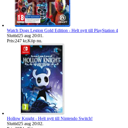
Watch Dogs Legion Gold Edition - Helt nytt till PlayStation 4
Sluttid
25 aug 20:01
.
Pris:
247 kr
,
Köp nu
.
Hollow Knight - Helt nytt till Nintendo Switch!
Sluttid
25 aug 20:02
.