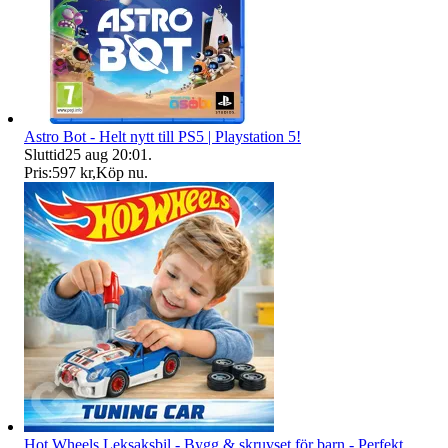
Astro Bot - Helt nytt till PS5 | Playstation 5!
Sluttid
25 aug 20:01
.
Pris:
597 kr
,
Köp nu
.
Hot Wheels Leksaksbil - Bygg & skruvset för barn - Perfekt