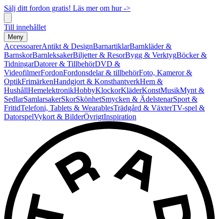
Sälj ditt fordon gratis! Läs mer om hur ->
Till innehållet
Meny
Accessoarer
Antikt & Design
Barnartiklar
Barnkläder &
Barnskor
Barnleksaker
Biljetter & Resor
Bygg & Verktyg
Böcker &
Tidningar
Datorer & Tillbehör
DVD &
Videofilmer
Fordon
Fordonsdelar & tillbehör
Foto, Kameror &
Optik
Frimärken
Handgjort & Konsthantverk
Hem &
Hushåll
Hemelektronik
Hobby
Klockor
Kläder
Konst
Musik
Mynt &
Sedlar
Samlarsaker
Skor
Skönhet
Smycken & Ädelstenar
Sport &
Fritid
Telefoni, Tablets & Wearables
Trädgård & Växter
TV-spel &
Datorspel
Vykort & Bilder
Övrigt
Inspiration