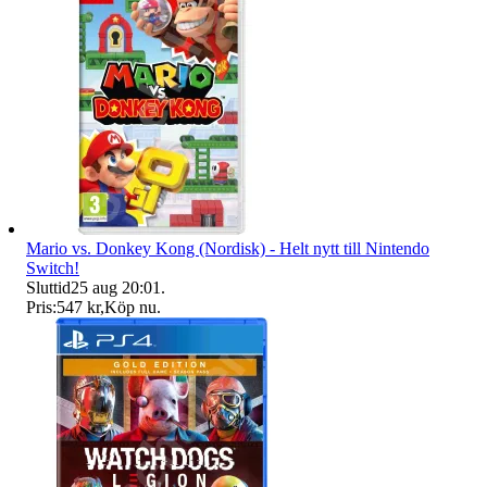
Mario vs. Donkey Kong (Nordisk) - Helt nytt till Nintendo
Switch!
Sluttid
25 aug 20:01
.
Pris:
547 kr
,
Köp nu
.