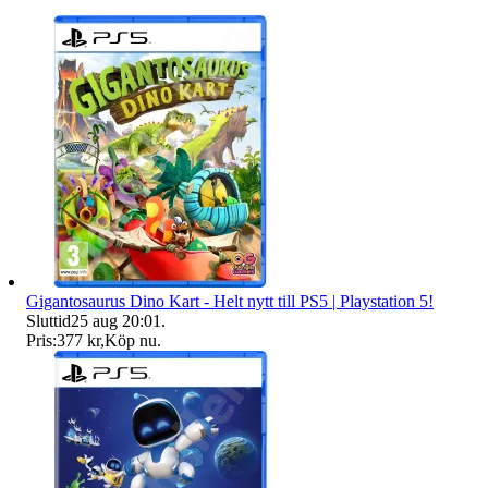
Gigantosaurus Dino Kart - Helt nytt till PS5 | Playstation 5!
Sluttid
25 aug 20:01
.
Pris:
377 kr
,
Köp nu
.