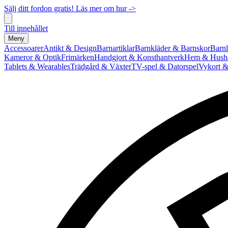
Sälj ditt fordon gratis! Läs mer om hur ->
Till innehållet
Meny
Accessoarer
Antikt & Design
Barnartiklar
Barnkläder & Barnskor
Barnl
Kameror & Optik
Frimärken
Handgjort & Konsthantverk
Hem & Hushå
Tablets & Wearables
Trädgård & Växter
TV-spel & Datorspel
Vykort &