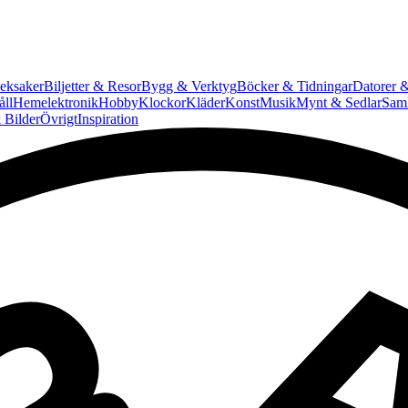
eksaker
Biljetter & Resor
Bygg & Verktyg
Böcker & Tidningar
Datorer &
ll
Hemelektronik
Hobby
Klockor
Kläder
Konst
Musik
Mynt & Sedlar
Saml
 Bilder
Övrigt
Inspiration