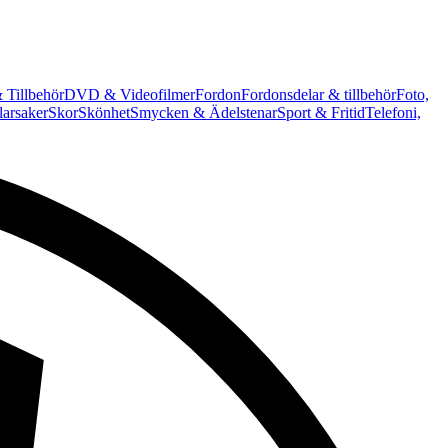
 Tillbehör
DVD & Videofilmer
Fordon
Fordonsdelar & tillbehör
Foto,
arsaker
Skor
Skönhet
Smycken & Ädelstenar
Sport & Fritid
Telefoni,