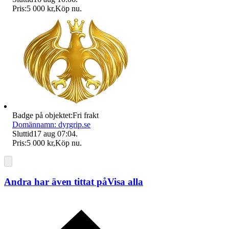
Pris:
5 000 kr
,
Köp nu
.
Badge på objektet:
Fri frakt
Domännamn: dyrgrip.se
Sluttid
17 aug 07:04
.
Pris:
5 000 kr
,
Köp nu
.
Andra har även tittat på
Visa alla