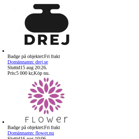
Badge på objektet:
Fri frakt
Domännamn: drej.se
Sluttid
15 aug 20:26
.
Pris:
5 000 kr
,
Köp nu
.
Badge på objektet:
Fri frakt
Domännamn: flower.nu
Sluttid
16 aug 10:06
.