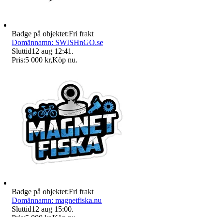
Badge på objektet:
Fri frakt
Domännamn: SWISHnGO.se
Sluttid
12 aug 12:41
.
Pris:
5 000 kr
,
Köp nu
.
Badge på objektet:
Fri frakt
Domännamn: magnetfiska.nu
Sluttid
12 aug 15:00
.