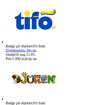
Badge på objektet:
Fri frakt
Domännamn: tifo.nu
Sluttid
10 aug 21:05
.
Pris:
5 000 kr
,
Köp nu
.
Badge på objektet:
Fri frakt