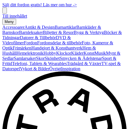
Sälj ditt fordon gratis! Läs mer om hur ->
Till innehållet
Meny
Accessoarer
Antikt & Design
Barnartiklar
Barnkläder &
Barnskor
Barnleksaker
Biljetter & Resor
Bygg & Verktyg
Böcker &
Tidningar
Datorer & Tillbehör
DVD &
Videofilmer
Fordon
Fordonsdelar & tillbehör
Foto, Kameror &
Optik
Frimärken
Handgjort & Konsthantverk
Hem &
Hushåll
Hemelektronik
Hobby
Klockor
Kläder
Konst
Musik
Mynt &
Sedlar
Samlarsaker
Skor
Skönhet
Smycken & Ädelstenar
Sport &
Fritid
Telefoni, Tablets & Wearables
Trädgård & Växter
TV-spel &
Datorspel
Vykort & Bilder
Övrigt
Inspiration