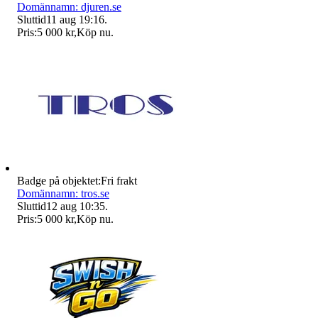
Domännamn: djuren.se
Sluttid
11 aug 19:16
.
Pris:
5 000 kr
,
Köp nu
.
Badge på objektet:
Fri frakt
Domännamn: tros.se
Sluttid
12 aug 10:35
.
Pris:
5 000 kr
,
Köp nu
.