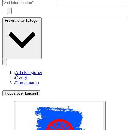
Filtrera efter kategori
/
Alla kategorier
/
Övrigt
/
Domännamn
Hoppa över karusell