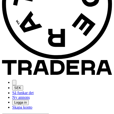
SEK
Så funkar det
Ny annons
Logga in
Skapa konto