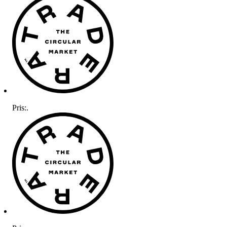
Pris:
.