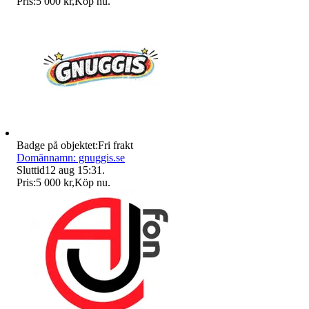
Pris:
5 000 kr
,
Köp nu
.
Badge på objektet:
Fri frakt
Domännamn: gnuggis.se
Sluttid
12 aug 15:31
.
Pris:
5 000 kr
,
Köp nu
.