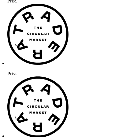
Pris:
.
Pris:
.