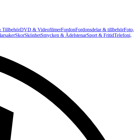
 Tillbehör
DVD & Videofilmer
Fordon
Fordonsdelar & tillbehör
Foto,
arsaker
Skor
Skönhet
Smycken & Ädelstenar
Sport & Fritid
Telefoni,