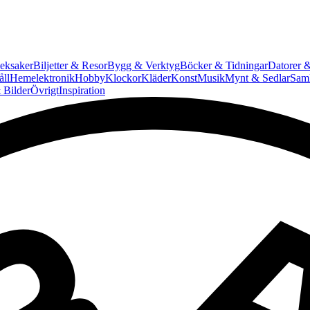
eksaker
Biljetter & Resor
Bygg & Verktyg
Böcker & Tidningar
Datorer &
ll
Hemelektronik
Hobby
Klockor
Kläder
Konst
Musik
Mynt & Sedlar
Saml
 Bilder
Övrigt
Inspiration