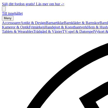
Sälj ditt fordon gratis! Läs mer om hur ->
Till innehållet
Meny
Accessoarer
Antikt & Design
Barnartiklar
Barnkläder & Barnskor
Barnl
Kameror & Optik
Frimärken
Handgjort & Konsthantverk
Hem & Hushå
Tablets & Wearables
Trädgård & Växter
TV-spel & Datorspel
Vykort &