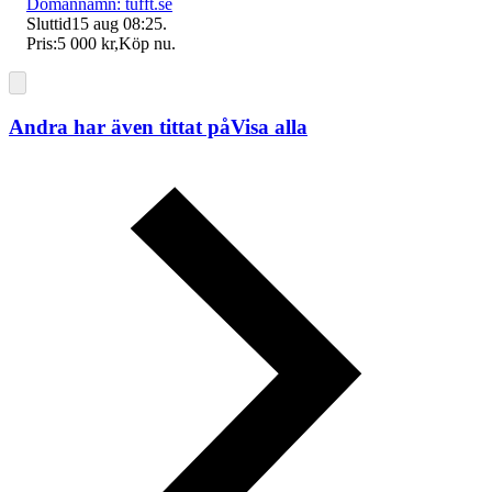
Domännamn: tufft.se
Sluttid
15 aug 08:25
.
Pris:
5 000 kr
,
Köp nu
.
Andra har även tittat på
Visa alla