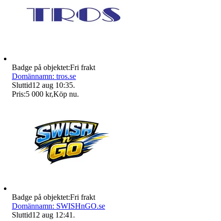
Badge på objektet:
Fri frakt
Domännamn: tros.se
Sluttid
12 aug 10:35
.
Pris:
5 000 kr
,
Köp nu
.
Badge på objektet:
Fri frakt
Domännamn: SWISHnGO.se
Sluttid
12 aug 12:41
.