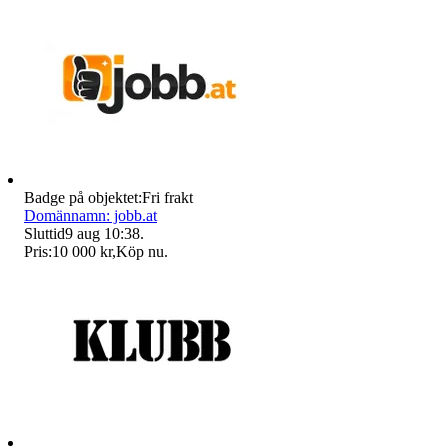
Badge på objektet:
Fri frakt
Domännamn: jobb.at
Sluttid
9 aug 10:38
.
Pris:
10 000 kr
,
Köp nu
.