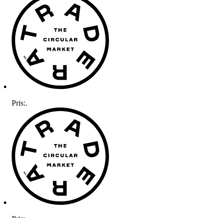
Pris:
.