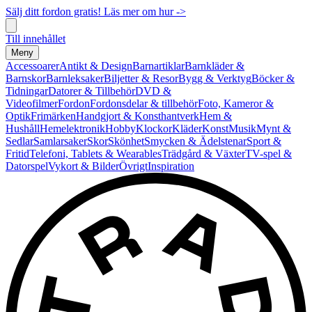
Sälj ditt fordon gratis! Läs mer om hur ->
Till innehållet
Meny
Accessoarer
Antikt & Design
Barnartiklar
Barnkläder &
Barnskor
Barnleksaker
Biljetter & Resor
Bygg & Verktyg
Böcker &
Tidningar
Datorer & Tillbehör
DVD &
Videofilmer
Fordon
Fordonsdelar & tillbehör
Foto, Kameror &
Optik
Frimärken
Handgjort & Konsthantverk
Hem &
Hushåll
Hemelektronik
Hobby
Klockor
Kläder
Konst
Musik
Mynt &
Sedlar
Samlarsaker
Skor
Skönhet
Smycken & Ädelstenar
Sport &
Fritid
Telefoni, Tablets & Wearables
Trädgård & Växter
TV-spel &
Datorspel
Vykort & Bilder
Övrigt
Inspiration