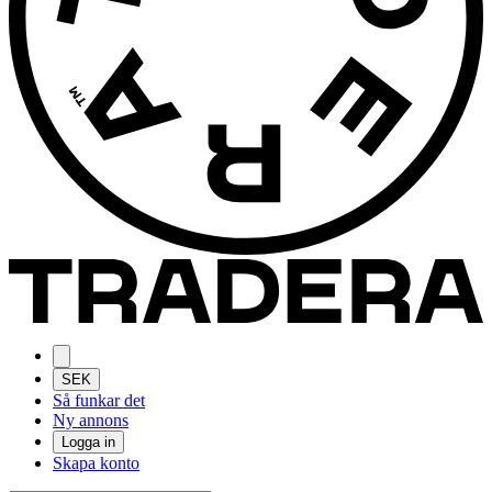
SEK
Så funkar det
Ny annons
Logga in
Skapa konto