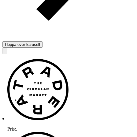
Hoppa över karusell
Pris:
.