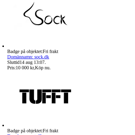
Badge på objektet:
Fri frakt
Domännamn: sock.dk
Sluttid
14 aug 13:07
.
Pris:
10 000 kr
,
Köp nu
.
Badge på objektet:
Fri frakt