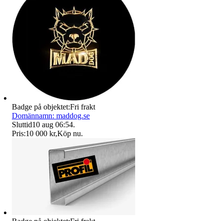
Badge på objektet:
Fri frakt
Domännamn: maddog.se
Sluttid
10 aug 06:54
.
Pris:
10 000 kr
,
Köp nu
.