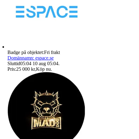
Badge på objektet:
Fri frakt
Domännamn: espace.se
Sluttid
05:04
10 aug 05:04
.
Pris:
25 000 kr
,
Köp nu
.