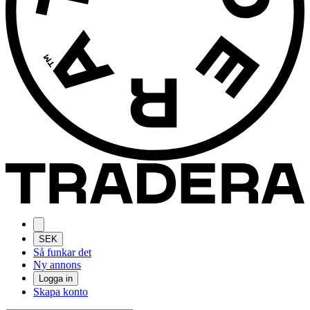
SEK
Så funkar det
Ny annons
Logga in
Skapa konto