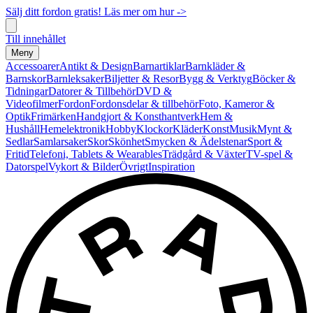
Sälj ditt fordon gratis! Läs mer om hur ->
Till innehållet
Meny
Accessoarer
Antikt & Design
Barnartiklar
Barnkläder &
Barnskor
Barnleksaker
Biljetter & Resor
Bygg & Verktyg
Böcker &
Tidningar
Datorer & Tillbehör
DVD &
Videofilmer
Fordon
Fordonsdelar & tillbehör
Foto, Kameror &
Optik
Frimärken
Handgjort & Konsthantverk
Hem &
Hushåll
Hemelektronik
Hobby
Klockor
Kläder
Konst
Musik
Mynt &
Sedlar
Samlarsaker
Skor
Skönhet
Smycken & Ädelstenar
Sport &
Fritid
Telefoni, Tablets & Wearables
Trädgård & Växter
TV-spel &
Datorspel
Vykort & Bilder
Övrigt
Inspiration