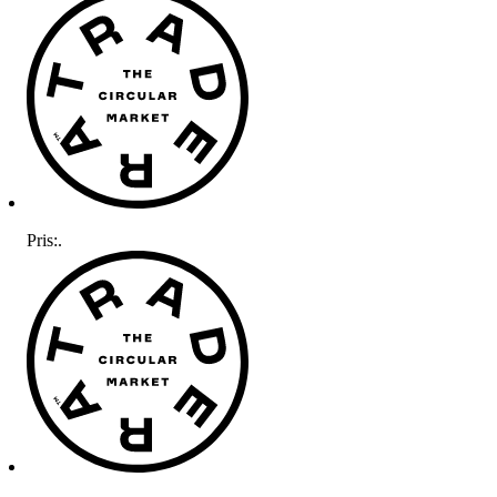
Pris:
.