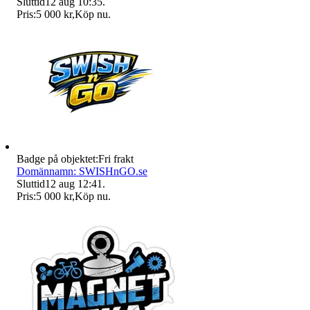
Sluttid
12 aug 10:35
.
Pris:
5 000 kr
,
Köp nu
.
Badge på objektet:
Fri frakt
Domännamn: SWISHnGO.se
Sluttid
12 aug 12:41
.
Pris:
5 000 kr
,
Köp nu
.