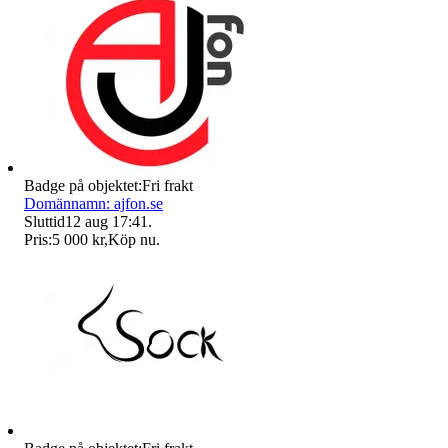
Badge på objektet:
Fri frakt
Domännamn: ajfon.se
Sluttid
12 aug 17:41
.
Pris:
5 000 kr
,
Köp nu
.