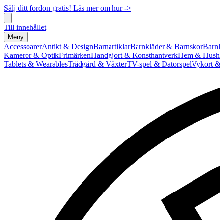
Sälj ditt fordon gratis! Läs mer om hur ->
Till innehållet
Meny
Accessoarer
Antikt & Design
Barnartiklar
Barnkläder & Barnskor
Barnl
Kameror & Optik
Frimärken
Handgjort & Konsthantverk
Hem & Hushå
Tablets & Wearables
Trädgård & Växter
TV-spel & Datorspel
Vykort &