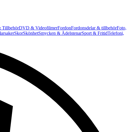
 Tillbehör
DVD & Videofilmer
Fordon
Fordonsdelar & tillbehör
Foto,
arsaker
Skor
Skönhet
Smycken & Ädelstenar
Sport & Fritid
Telefoni,