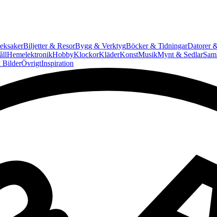
eksaker
Biljetter & Resor
Bygg & Verktyg
Böcker & Tidningar
Datorer &
ll
Hemelektronik
Hobby
Klockor
Kläder
Konst
Musik
Mynt & Sedlar
Saml
 Bilder
Övrigt
Inspiration