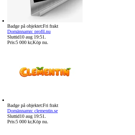
Badge på objektet:
Fri frakt
Domännamn: profil.nu
Sluttid
10 aug 19:51
.
Pris:
5 000 kr
,
Köp nu
.
Badge på objektet:
Fri frakt
Domännamn: clementin.se
Sluttid
10 aug 19:51
.
Pris:
5 000 kr
,
Köp nu
.