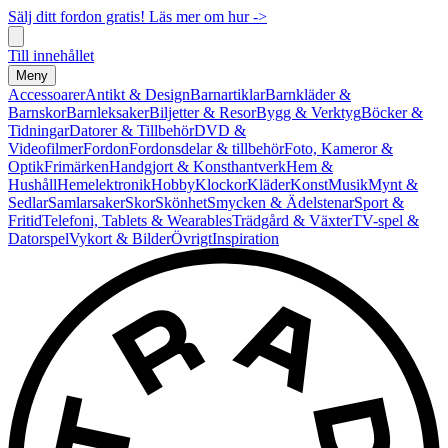
Sälj ditt fordon gratis! Läs mer om hur ->
Till innehållet
Meny
Accessoarer
Antikt & Design
Barnartiklar
Barnkläder &
Barnskor
Barnleksaker
Biljetter & Resor
Bygg & Verktyg
Böcker &
Tidningar
Datorer & Tillbehör
DVD &
Videofilmer
Fordon
Fordonsdelar & tillbehör
Foto, Kameror &
Optik
Frimärken
Handgjort & Konsthantverk
Hem &
Hushåll
Hemelektronik
Hobby
Klockor
Kläder
Konst
Musik
Mynt &
Sedlar
Samlarsaker
Skor
Skönhet
Smycken & Ädelstenar
Sport &
Fritid
Telefoni, Tablets & Wearables
Trädgård & Växter
TV-spel &
Datorspel
Vykort & Bilder
Övrigt
Inspiration