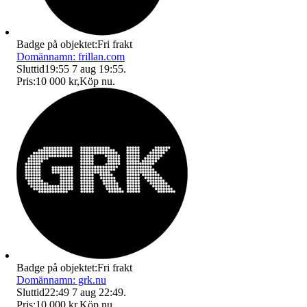
Badge på objektet:
Fri frakt
Domännamn: frillan.com
Sluttid
19:55
7 aug 19:55
.
Pris:
10 000 kr
,
Köp nu
.
Badge på objektet:
Fri frakt
Domännamn: grk.nu
Sluttid
22:49
7 aug 22:49
.
Pris:
10 000 kr
,
Köp nu
.