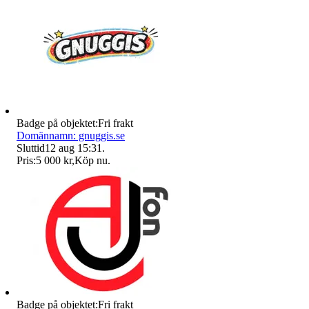
Badge på objektet:
Fri frakt
Domännamn: gnuggis.se
Sluttid
12 aug 15:31
.
Pris:
5 000 kr
,
Köp nu
.
Badge på objektet:
Fri frakt