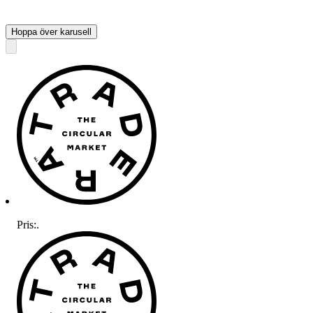
Hoppa över karusell
Pris:
.