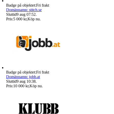
Badge på objektet:
Fri frakt
Domännamn: stitch.se
Sluttid
9 aug 07:52
.
Pris:
5 000 kr
,
Köp nu
.
Badge på objektet:
Fri frakt
Domännamn: jobb.at
Sluttid
9 aug 10:38
.
Pris:
10 000 kr
,
Köp nu
.