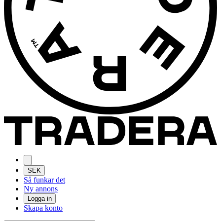
SEK
Så funkar det
Ny annons
Logga in
Skapa konto