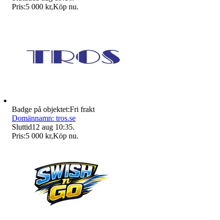
Pris:
5 000 kr
,
Köp nu
.
Badge på objektet:
Fri frakt
Domännamn: tros.se
Sluttid
12 aug 10:35
.
Pris:
5 000 kr
,
Köp nu
.