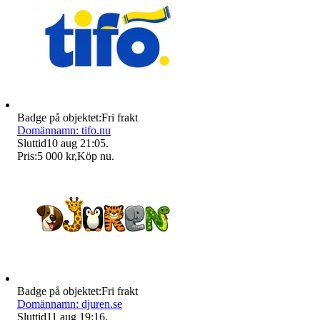
Badge på objektet:
Fri frakt
Domännamn: tifo.nu
Sluttid
10 aug 21:05
.
Pris:
5 000 kr
,
Köp nu
.
Badge på objektet:
Fri frakt
Domännamn: djuren.se
Sluttid
11 aug 19:16
.