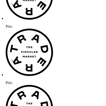
Pris:
.
Pris:
.