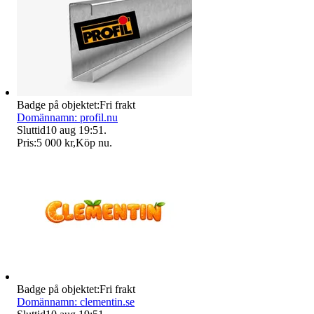
Badge på objektet:
Fri frakt
Domännamn: profil.nu
Sluttid
10 aug 19:51
.
Pris:
5 000 kr
,
Köp nu
.
Badge på objektet:
Fri frakt
Domännamn: clementin.se