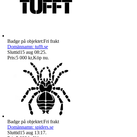
Badge på objektet:
Fri frakt
Domännamn: tufft.se
Sluttid
15 aug 08:25
.
Pris:
5 000 kr
,
Köp nu
.
Badge på objektet:
Fri frakt
Domännamn: spiders.se
Sluttid
15 aug 13:17
.