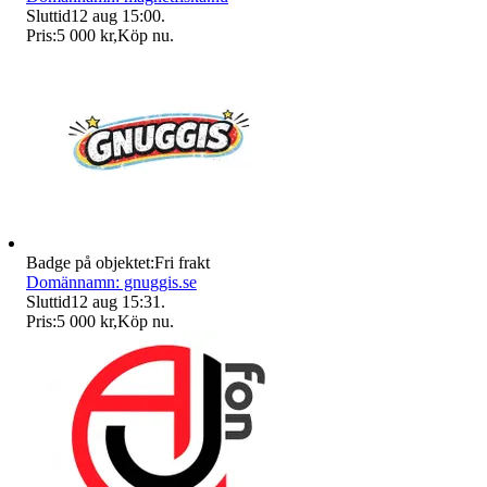
Sluttid
12 aug 15:00
.
Pris:
5 000 kr
,
Köp nu
.
Badge på objektet:
Fri frakt
Domännamn: gnuggis.se
Sluttid
12 aug 15:31
.
Pris:
5 000 kr
,
Köp nu
.