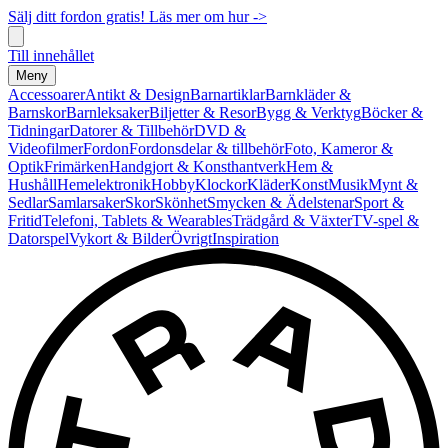
Sälj ditt fordon gratis! Läs mer om hur ->
Till innehållet
Meny
Accessoarer
Antikt & Design
Barnartiklar
Barnkläder &
Barnskor
Barnleksaker
Biljetter & Resor
Bygg & Verktyg
Böcker &
Tidningar
Datorer & Tillbehör
DVD &
Videofilmer
Fordon
Fordonsdelar & tillbehör
Foto, Kameror &
Optik
Frimärken
Handgjort & Konsthantverk
Hem &
Hushåll
Hemelektronik
Hobby
Klockor
Kläder
Konst
Musik
Mynt &
Sedlar
Samlarsaker
Skor
Skönhet
Smycken & Ädelstenar
Sport &
Fritid
Telefoni, Tablets & Wearables
Trädgård & Växter
TV-spel &
Datorspel
Vykort & Bilder
Övrigt
Inspiration