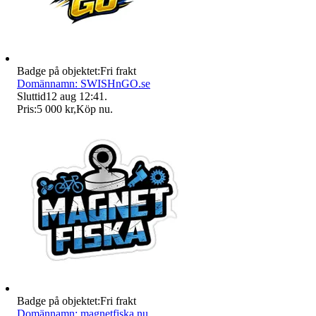
Badge på objektet:
Fri frakt
Domännamn: SWISHnGO.se
Sluttid
12 aug 12:41
.
Pris:
5 000 kr
,
Köp nu
.
Badge på objektet:
Fri frakt
Domännamn: magnetfiska.nu