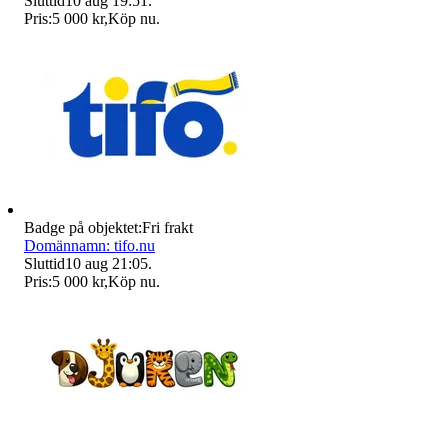
Sluttid
10 aug 19:51
.
Pris:
5 000 kr
,
Köp nu
.
Badge på objektet:
Fri frakt
Domännamn: tifo.nu
Sluttid
10 aug 21:05
.
Pris:
5 000 kr
,
Köp nu
.