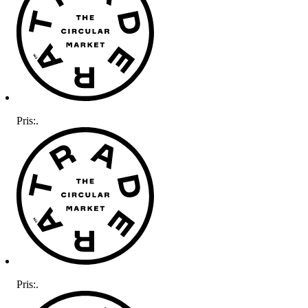
Pris:
.
Pris:
.