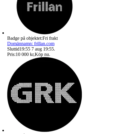
Badge på objektet:
Fri frakt
Domännamn: frillan.com
Sluttid
19:55
7 aug 19:55
.
Pris:
10 000 kr
,
Köp nu
.