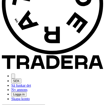
SEK
Så funkar det
Ny annons
Logga in
Skapa konto