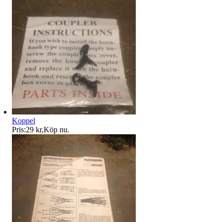
Koppel
Pris:
29 kr
,
Köp nu
.