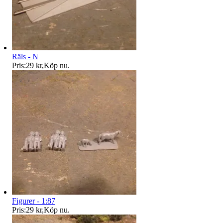
Räls - N
Pris:
29 kr
,
Köp nu
.
Figurer - 1:87
Pris:
29 kr
,
Köp nu
.