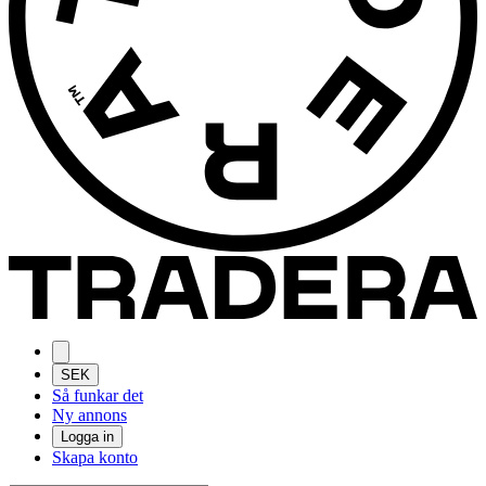
SEK
Så funkar det
Ny annons
Logga in
Skapa konto