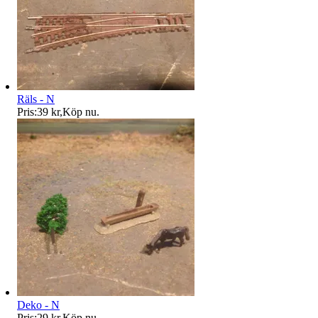
Räls - N
Pris:
39 kr
,
Köp nu
.
Deko - N
Pris:
29 kr
,
Köp nu
.