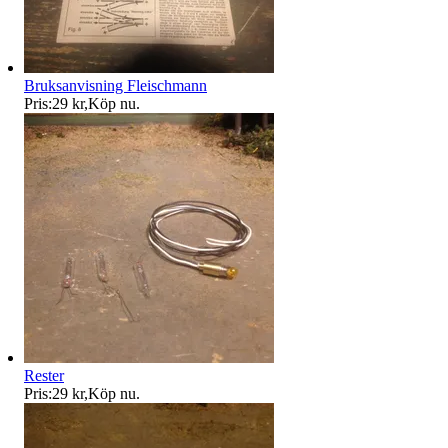
Bruksanvisning Fleischmann
Pris:
29 kr
,
Köp nu
.
Rester
Pris:
29 kr
,
Köp nu
.