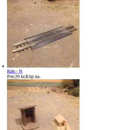
Räls - N
Pris:
29 kr
,
Köp nu
.