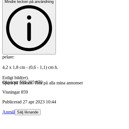
Mindre tecken på användning
pelare:
4,2 x 1,8 cm - (0,6 - 1,1) cm h.
Enligt bild(er).
Objektnr
593 205 870
Spara på frakten. Titta på alla mina annonser
Visningar
859
Publicerad
27 apr 2023 10:44
Anmäl
Sälj liknande