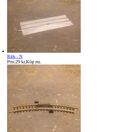
Räls - N
Pris:
29 kr
,
Köp nu
.