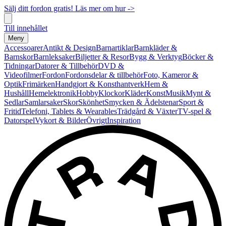
Sälj ditt fordon gratis! Läs mer om hur ->
Till innehållet
Meny
Accessoarer
Antikt & Design
Barnartiklar
Barnkläder &
Barnskor
Barnleksaker
Biljetter & Resor
Bygg & Verktyg
Böcker &
Tidningar
Datorer & Tillbehör
DVD &
Videofilmer
Fordon
Fordonsdelar & tillbehör
Foto, Kameror &
Optik
Frimärken
Handgjort & Konsthantverk
Hem &
Hushåll
Hemelektronik
Hobby
Klockor
Kläder
Konst
Musik
Mynt &
Sedlar
Samlarsaker
Skor
Skönhet
Smycken & Ädelstenar
Sport &
Fritid
Telefoni, Tablets & Wearables
Trädgård & Växter
TV-spel &
Datorspel
Vykort & Bilder
Övrigt
Inspiration