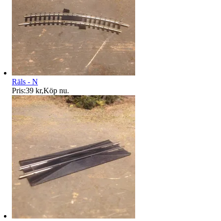
Räls - N
Pris:
39 kr
,
Köp nu
.