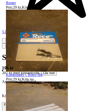
Rester
Pris:
29 kr
,
Köp nu
.
5.0
Station - N
195 kr
207 kr med köparskydd.
Läs mer
Kortkoppel -. Roco H0
Pris:
29 kr
,
Köp nu
.
Annonsen är avslutad
Köpförfrågan är tyvärr inte tillgänglig.
Frakt
Från 49 kr