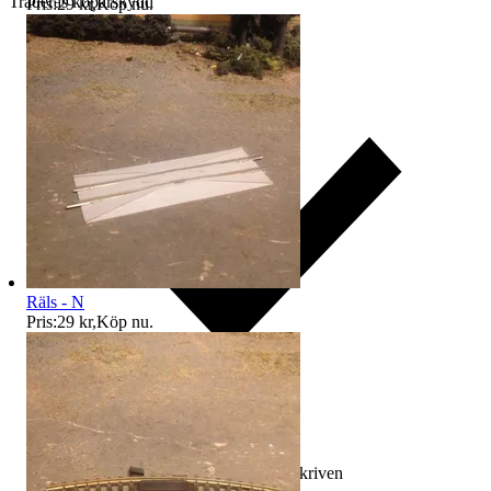
Traderas köparskydd
Pris:
29 kr
,
Köp nu
.
Räls - N
Pris:
29 kr
,
Köp nu
.
Ersättning om varan inte är som beskriven