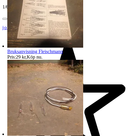
1
/
6
jon-52
Bruksanvisning Fleischmann
Pris:
29 kr
,
Köp nu
.