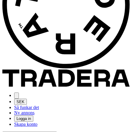
SEK
Så funkar det
Ny annons
Logga in
Skapa konto