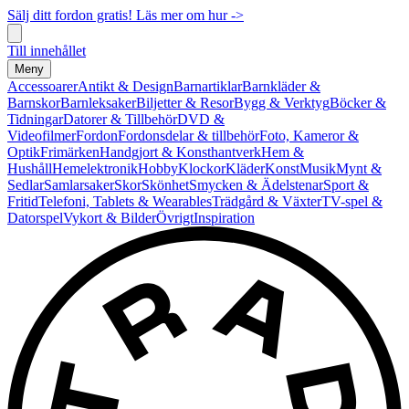
Sälj ditt fordon gratis! Läs mer om hur ->
Till innehållet
Meny
Accessoarer
Antikt & Design
Barnartiklar
Barnkläder &
Barnskor
Barnleksaker
Biljetter & Resor
Bygg & Verktyg
Böcker &
Tidningar
Datorer & Tillbehör
DVD &
Videofilmer
Fordon
Fordonsdelar & tillbehör
Foto, Kameror &
Optik
Frimärken
Handgjort & Konsthantverk
Hem &
Hushåll
Hemelektronik
Hobby
Klockor
Kläder
Konst
Musik
Mynt &
Sedlar
Samlarsaker
Skor
Skönhet
Smycken & Ädelstenar
Sport &
Fritid
Telefoni, Tablets & Wearables
Trädgård & Växter
TV-spel &
Datorspel
Vykort & Bilder
Övrigt
Inspiration