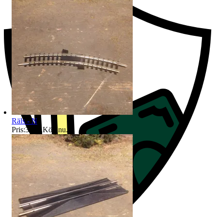
Räls - N
Pris:
39 kr
,
Köp nu
.