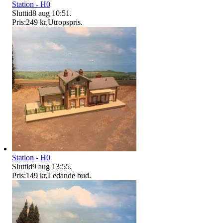
Station - H0
Sluttid
8 aug 10:51
.
Pris:
249 kr
,
Utropspris
.
Station - H0
Sluttid
9 aug 13:55
.
Pris:
149 kr
,
Ledande bud
.