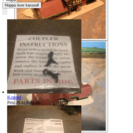
Hoppa över karusell
Koppel
Pris:
29 kr
,
Köp nu
.