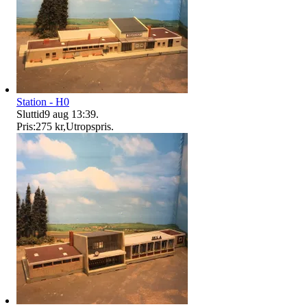
Station - H0
Sluttid
9 aug 13:39
.
Pris:
275 kr
,
Utropspris
.