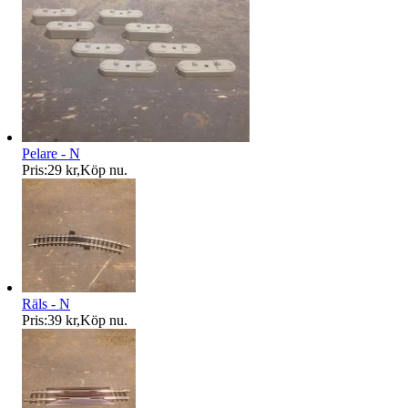
Pelare - N
Pris:
29 kr
,
Köp nu
.
Räls - N
Pris:
39 kr
,
Köp nu
.