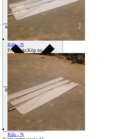
Avhämtning
Rydaholm, Sverige
Räls - N
Pris:
29 kr
,
Köp nu
.
Betalning
Via Tradera
Räls - N