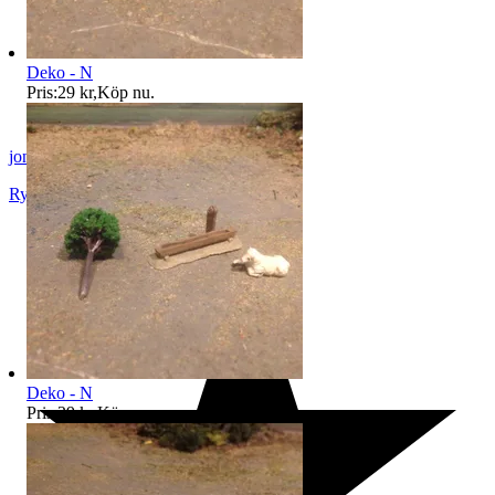
Deko - N
Pris:
29 kr
,
Köp nu
.
jon-52
Rydaholm
,
Sverige
Deko - N
Pris:
29 kr
,
Köp nu
.