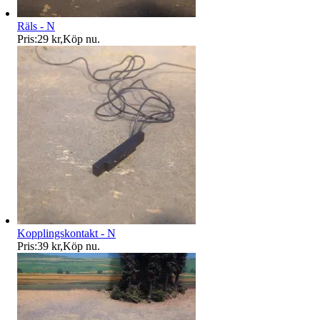
Räls - N
Pris:
29 kr
,
Köp nu
.
Kopplingskontakt - N
Pris:
39 kr
,
Köp nu
.