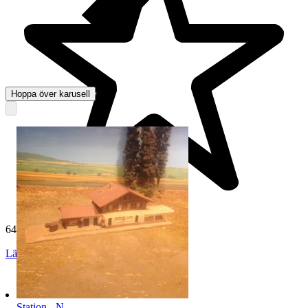
Hoppa över karusell
64 733 omdömen
Läs omdömen
Följ
Station - N