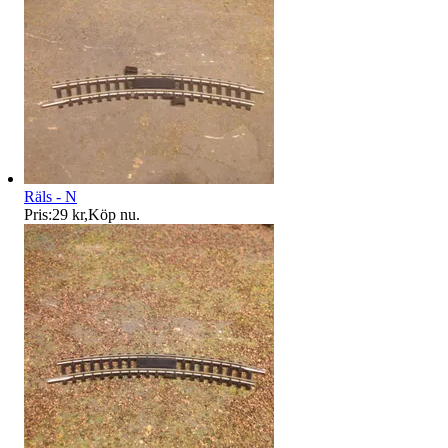
Räls - N
Pris:
29 kr
,
Köp nu
.