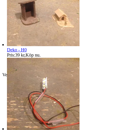
Deko - H0
Pris:
39 kr
,
Köp nu
.
Verifierad