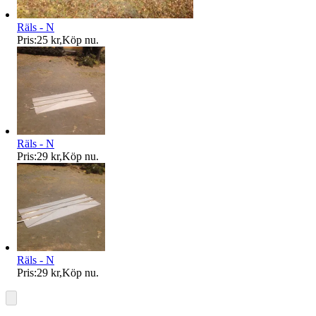
Räls - N
Pris:
25 kr
,
Köp nu
.
Räls - N
Pris:
29 kr
,
Köp nu
.
Räls - N
Pris:
29 kr
,
Köp nu
.