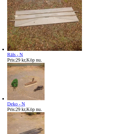
Räls - N
Pris:
29 kr
,
Köp nu
.
Deko - N
Pris:
29 kr
,
Köp nu
.