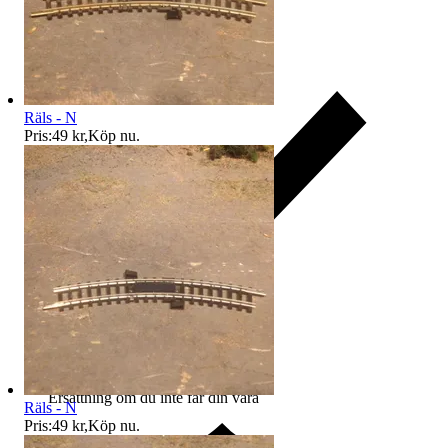
Räls - N
Pris:
49 kr
,
Köp nu
.
Ersättning om du inte får din vara
Räls - N
Pris:
49 kr
,
Köp nu
.