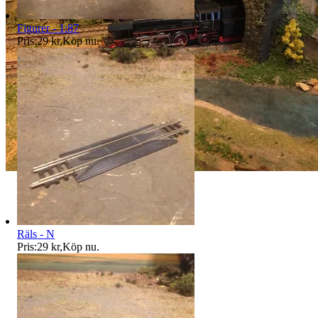
Figurer - 1:87
Pris:
29 kr
,
Köp nu
.
Räls - N
Pris:
29 kr
,
Köp nu
.