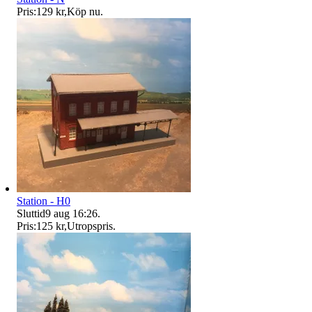
Pris:
129 kr
,
Köp nu
.
Station - H0
Sluttid
9 aug 16:26
.
Pris:
125 kr
,
Utropspris
.