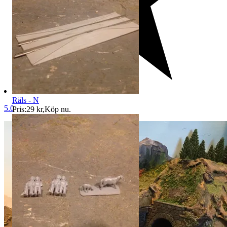
Räls - N
5.0
Pris:
29 kr
,
Köp nu
.