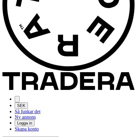
SEK
Så funkar det
Ny annons
Logga in
Skapa konto