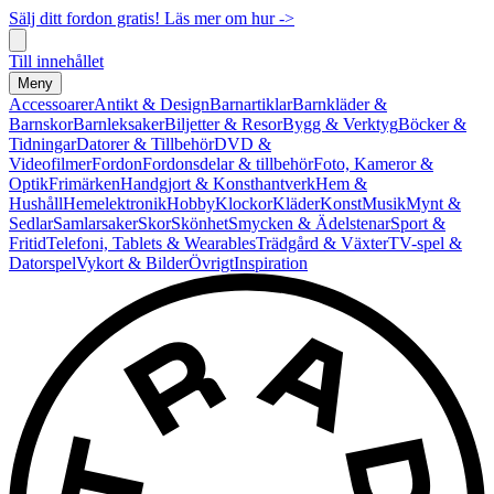
Sälj ditt fordon gratis! Läs mer om hur ->
Till innehållet
Meny
Accessoarer
Antikt & Design
Barnartiklar
Barnkläder &
Barnskor
Barnleksaker
Biljetter & Resor
Bygg & Verktyg
Böcker &
Tidningar
Datorer & Tillbehör
DVD &
Videofilmer
Fordon
Fordonsdelar & tillbehör
Foto, Kameror &
Optik
Frimärken
Handgjort & Konsthantverk
Hem &
Hushåll
Hemelektronik
Hobby
Klockor
Kläder
Konst
Musik
Mynt &
Sedlar
Samlarsaker
Skor
Skönhet
Smycken & Ädelstenar
Sport &
Fritid
Telefoni, Tablets & Wearables
Trädgård & Växter
TV-spel &
Datorspel
Vykort & Bilder
Övrigt
Inspiration