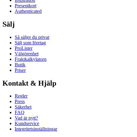
Inspiration
Presentkort
Authenticated
Sälj
Så säljer du privat
Sälj som företag
ProLister
Välgörenhet
Fraktkalkylatorn
Butik
Priser
Kontakt & Hjälp
Regler
Press
Säkerhet
FAQ
Vad är nytt?
Kundservice
Integritetsinställningar