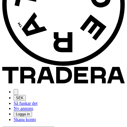
SEK
Så funkar det
Ny annons
Logga in
Skapa konto