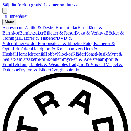
Sälj ditt fordon gratis! Läs mer om hur ->
Till innehållet
Meny
Accessoarer
Antikt & Design
Barnartiklar
Barnkläder &
Barnskor
Barnleksaker
Biljetter & Resor
Bygg & Verktyg
Böcker &
Tidningar
Datorer & Tillbehör
DVD &
Videofilmer
Fordon
Fordonsdelar & tillbehör
Foto, Kameror &
Optik
Frimärken
Handgjort & Konsthantverk
Hem &
Hushåll
Hemelektronik
Hobby
Klockor
Kläder
Konst
Musik
Mynt &
Sedlar
Samlarsaker
Skor
Skönhet
Smycken & Ädelstenar
Sport &
Fritid
Telefoni, Tablets & Wearables
Trädgård & Växter
TV-spel &
Datorspel
Vykort & Bilder
Övrigt
Inspiration