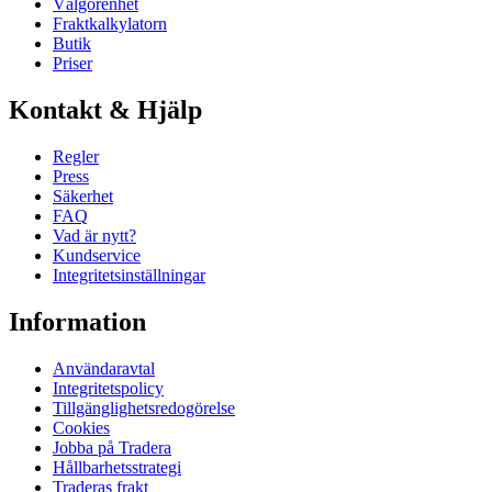
Välgörenhet
Fraktkalkylatorn
Butik
Priser
Kontakt & Hjälp
Regler
Press
Säkerhet
FAQ
Vad är nytt?
Kundservice
Integritetsinställningar
Information
Användaravtal
Integritetspolicy
Tillgänglighetsredogörelse
Cookies
Jobba på Tradera
Hållbarhetsstrategi
Traderas frakt