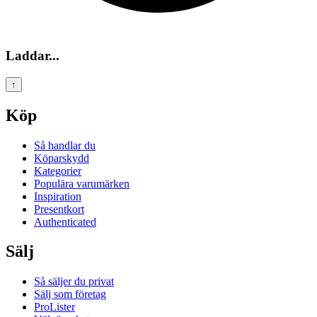
Laddar...
↑
Köp
Så handlar du
Köparskydd
Kategorier
Populära varumärken
Inspiration
Presentkort
Authenticated
Sälj
Så säljer du privat
Sälj som företag
ProLister