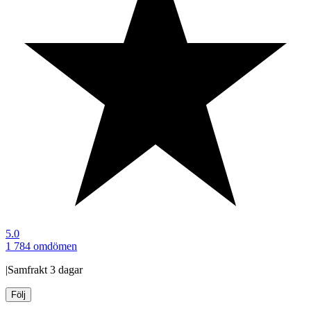
5.0
1 784 omdömen
|
Samfrakt
3 dagar
Följ