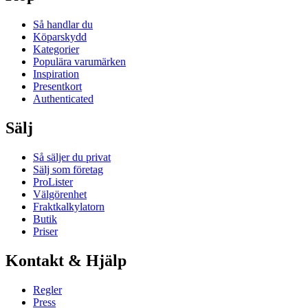
Så handlar du
Köparskydd
Kategorier
Populära varumärken
Inspiration
Presentkort
Authenticated
Sälj
Så säljer du privat
Sälj som företag
ProLister
Välgörenhet
Fraktkalkylatorn
Butik
Priser
Kontakt & Hjälp
Regler
Press