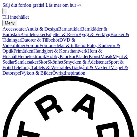
Sälj ditt fordon gratis! Läs mer om hur ->
Till innehållet
Meny
Accessoarer
Antikt & Design
Barnartiklar
Barnkläder &
Barnskor
Barnleksaker
Biljetter & Resor
Bygg & Verktyg
Böcker &
Tidningar
Datorer & Tillbehör
DVD &
Videofilmer
Fordon
Fordonsdelar & tillbehör
Foto, Kameror &
Optik
Frimärken
Handgjort & Konsthantverk
Hem &
Hushåll
Hemelektronik
Hobby
Klockor
Kläder
Konst
Musik
Mynt &
Sedlar
Samlarsaker
Skor
Skönhet
Smycken & Ädelstenar
Sport &
Fritid
Telefoni, Tablets & Wearables
Trädgård & Växter
TV-spel &
Datorspel
Vykort & Bilder
Övrigt
Inspiration