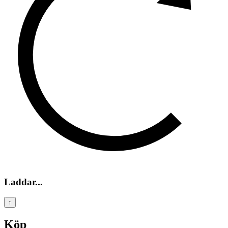
Laddar...
↑
Köp