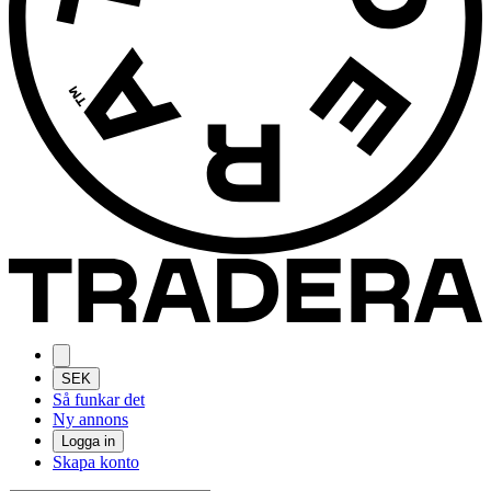
SEK
Så funkar det
Ny annons
Logga in
Skapa konto