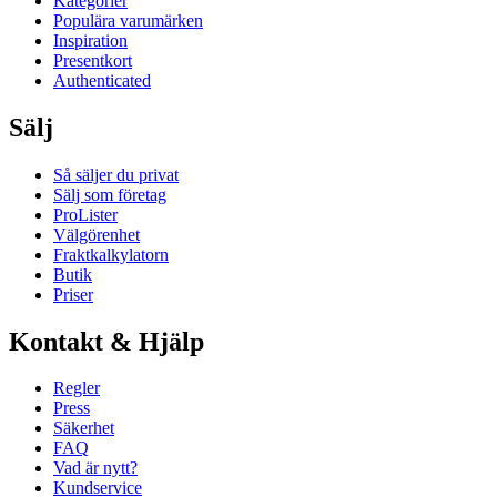
Kategorier
Populära varumärken
Inspiration
Presentkort
Authenticated
Sälj
Så säljer du privat
Sälj som företag
ProLister
Välgörenhet
Fraktkalkylatorn
Butik
Priser
Kontakt & Hjälp
Regler
Press
Säkerhet
FAQ
Vad är nytt?
Kundservice