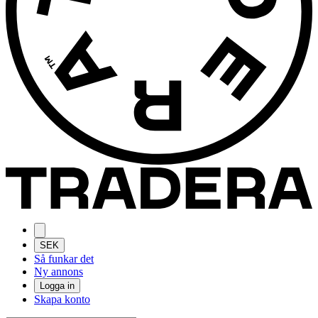
SEK
Så funkar det
Ny annons
Logga in
Skapa konto