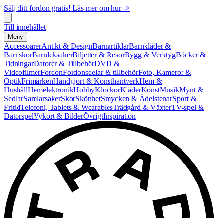
Sälj ditt fordon gratis! Läs mer om hur ->
Till innehållet
Meny
Accessoarer
Antikt & Design
Barnartiklar
Barnkläder &
Barnskor
Barnleksaker
Biljetter & Resor
Bygg & Verktyg
Böcker &
Tidningar
Datorer & Tillbehör
DVD &
Videofilmer
Fordon
Fordonsdelar & tillbehör
Foto, Kameror &
Optik
Frimärken
Handgjort & Konsthantverk
Hem &
Hushåll
Hemelektronik
Hobby
Klockor
Kläder
Konst
Musik
Mynt &
Sedlar
Samlarsaker
Skor
Skönhet
Smycken & Ädelstenar
Sport &
Fritid
Telefoni, Tablets & Wearables
Trädgård & Växter
TV-spel &
Datorspel
Vykort & Bilder
Övrigt
Inspiration