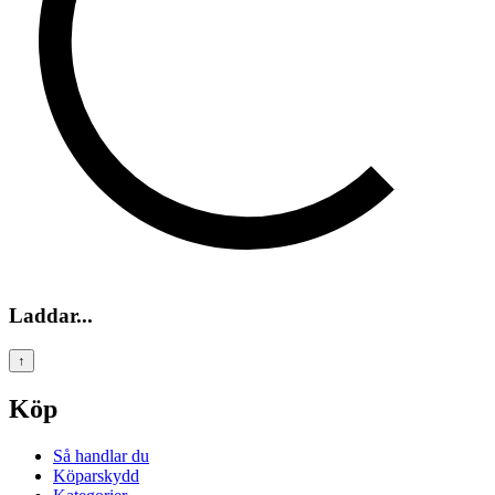
Laddar...
↑
Köp
Så handlar du
Köparskydd