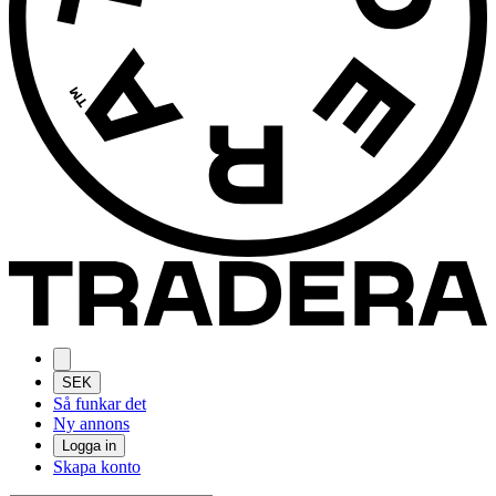
SEK
Så funkar det
Ny annons
Logga in
Skapa konto