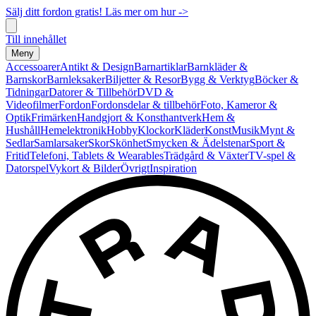
Sälj ditt fordon gratis! Läs mer om hur ->
Till innehållet
Meny
Accessoarer
Antikt & Design
Barnartiklar
Barnkläder &
Barnskor
Barnleksaker
Biljetter & Resor
Bygg & Verktyg
Böcker &
Tidningar
Datorer & Tillbehör
DVD &
Videofilmer
Fordon
Fordonsdelar & tillbehör
Foto, Kameror &
Optik
Frimärken
Handgjort & Konsthantverk
Hem &
Hushåll
Hemelektronik
Hobby
Klockor
Kläder
Konst
Musik
Mynt &
Sedlar
Samlarsaker
Skor
Skönhet
Smycken & Ädelstenar
Sport &
Fritid
Telefoni, Tablets & Wearables
Trädgård & Växter
TV-spel &
Datorspel
Vykort & Bilder
Övrigt
Inspiration