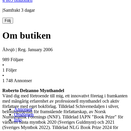
4 805 omdömen
|
Samfrakt
3 dagar
Följ
Om butiken
Älvsjö
|
Reg.
January 2006
989
Följare
•
1
Följer
•
1 748
Annonser
Roberto Delzanno Mynthandel
Vänd dig med förtroende till mig, ett innovativt företag i framkanten
med mångårig erfarenhet av professionell mynthandel och aktiv
författare med eget bokförlag. Tilldelad Schivemedaljen i silver,
Annonser
belöningsmedalj för framstående författarskap, av Norsk
Omdömen
Numismatisk Förenings (NNF). Tilldelad IAPN "Book Prize" för
Info
världens bästa myntbok 2020 (Sveriges Guldmynt) och 2021
(Sveriges Myntbok 2022). Tilldelad NLG Book Prize 2024 för