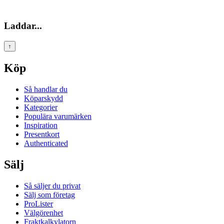
Laddar...
↑
Köp
Så handlar du
Köparskydd
Kategorier
Populära varumärken
Inspiration
Presentkort
Authenticated
Sälj
Så säljer du privat
Sälj som företag
ProLister
Välgörenhet
Fraktkalkylatorn