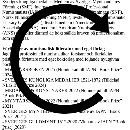
Sveriges kungliga medaljer. Medlem av Sveriges Mynthandlares
Förening (SMF), International Association of Professional
Numismatists (IAPN), Svenska Numismatiska Föreningen (SNF),
Norsk Numismatisk Förening (NNF), livstidsmedlem i Numismatic
Literary Guild (NLG), livstidsmedlem i American Numismatic
Association (ANA), medlem i American Numismatic Society
(ANS) och följer därmed de högt ställda kraven på professionalism
som stipuleras.
Författare av numismatisk litteratur med eget förlag
Jag är en professionell numismatiker, forskare och flerfaldigt
prisbelönt författare med eget bokförlag med följande nyutgivna
böcker:
- MYNTÅRSBOKEN 2025 (Nominerad till IAPN "Book Prize"
2024)
- SVERIGES KUNGLIGA MEDALJER 1521-1872 (Tilldelad
NLG Book Prize 2024)
- MEDALJER & KONSTNÄRER 2022 (Nominerad till IAPN
"Book Prize" 2022)
- MYNTÅRSBOKEN 2022 (Nominerad till IAPN "Book Prize"
2021)
- SVERIGES MYNTBOK 995-2022 (Vinnare av IAPN "Book
Prize" 2021)
- SVERIGES GULDMYNT 1512-2020 (Vinnare av IAPN "Book
Prize" 2020)