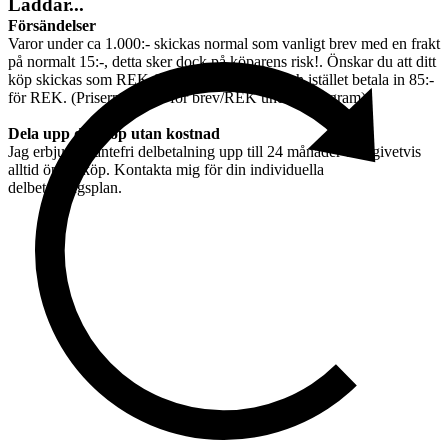
Laddar...
Försändelser
Varor under ca 1.000:- skickas normal som vanligt brev med en frakt
på normalt 15:-, detta sker dock på köparens risk!. Önskar du att ditt
köp skickas som REK får du lägga till 70:- och istället betala in 85:-
för REK. (Priserna gäller för brev/REK under 100 gram)
Dela upp ditt köp utan kostnad
Jag erbjuder räntefri delbetalning upp till 24 månader och givetvis
alltid öppet köp. Kontakta mig för din individuella
delbetalningsplan.