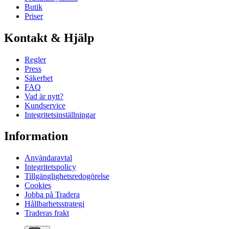
Butik
Priser
Kontakt & Hjälp
Regler
Press
Säkerhet
FAQ
Vad är nytt?
Kundservice
Integritetsinställningar
Information
Användaravtal
Integritetspolicy
Tillgänglighetsredogörelse
Cookies
Jobba på Tradera
Hållbarhetsstrategi
Traderas frakt