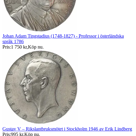
Johan Adam Tingstadius (1748-1827) - Professor i österländska
språk 1786
Pris:
1 750 kr
,
Köp nu
.
Gustav V – Rikslantbruksmötet i Stockholm 1946 av Erik Lindberg
Pris:
995 kr
,
Köp nu
.