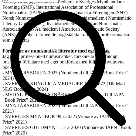
Sveriges kungliga medaljer. Medlem av Sveriges Mynthandlares
Förening (SMF), International Association of Professional
Numismatists (IAPN), Svenska Numismatiska Föreningen (SNF),
Norsk Numismatisk Förening (NNF), livstidsmedlem i Numismatic
Literary Guild (NLG), livstidsmedlem i American Numismatic
Association (ANA), medlem i American Numismatic Society
(ANS) och följer därmed de högt ställda kraven på professionalism
som stipuleras.
Författare av numismatisk litteratur med eget förlag
Jag är en professionell numismatiker, forskare och flerfaldigt
prisbelönt författare med eget bokförlag med följande nyutgivna
böcker:
- MYNTÅRSBOKEN 2025 (Nominerad till IAPN "Book Prize"
2024)
- SVERIGES KUNGLIGA MEDALJER 1521-1872 (Tilldelad
NLG Book Prize 2024)
- MEDALJER & KONSTNÄRER 2022 (Nominerad till IAPN
"Book Prize" 2022)
- MYNTÅRSBOKEN 2022 (Nominerad till IAPN "Book Prize"
2021)
- SVERIGES MYNTBOK 995-2022 (Vinnare av IAPN "Book
Prize" 2021)
- SVERIGES GULDMYNT 1512-2020 (Vinnare av IAPN "Book
Prize" 2020)