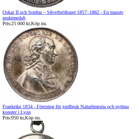
Oskar II och Sophia – Silverbröllopet 1857–1882 - En massiv
praktmedalj
Pris:
25 000 kr
,
Köp nu
.
Frankrike 1834 - Förening för jordbruk Naturhistoria och nyttiga
konster i Lyon
Pris:
950 kr
,
Köp nu
.