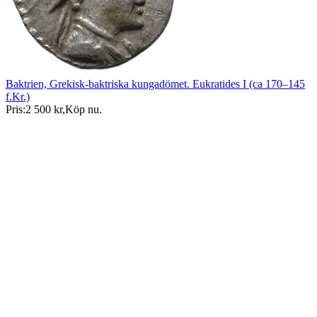
Baktrien, Grekisk-baktriska kungadömet. Eukratides I (ca 170–145
f.Kr.)
Pris:
2 500 kr
,
Köp nu
.