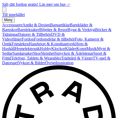
Sälj ditt fordon gratis! Läs mer om hur ->
Till innehållet
Meny
Accessoarer
Antikt & Design
Barnartiklar
Barnkläder &
Barnskor
Barnleksaker
Biljetter & Resor
Bygg & Verktyg
Böcker &
Tidningar
Datorer & Tillbehör
DVD &
Videofilmer
Fordon
Fordonsdelar & tillbehör
Foto, Kameror &
Optik
Frimärken
Handgjort & Konsthantverk
Hem &
Hushåll
Hemelektronik
Hobby
Klockor
Kläder
Konst
Musik
Mynt &
Sedlar
Samlarsaker
Skor
Skönhet
Smycken & Ädelstenar
Sport &
Fritid
Telefoni, Tablets & Wearables
Trädgård & Växter
TV-spel &
Datorspel
Vykort & Bilder
Övrigt
Inspiration