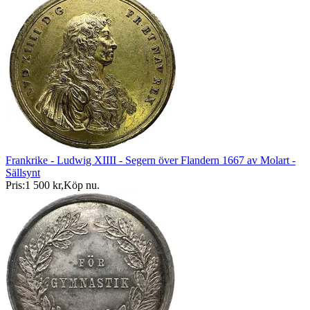
Frankrike - Ludwig XIIII - Segern över Flandern 1667 av Molart -
Sällsynt
Pris:
1 500 kr
,
Köp nu
.