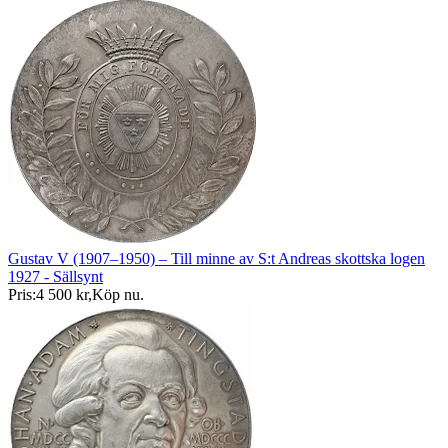
Gustav V (1907–1950) – Till minne av S:t Andreas skottska logen
1927 - Sällsynt
Pris:
4 500 kr
,
Köp nu
.