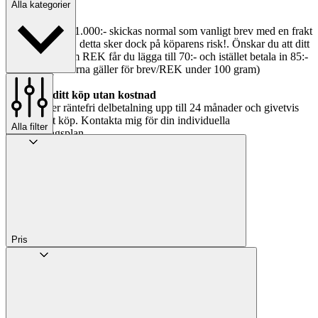
Alla kategorier
Försändelser
Varor under ca 1.000:- skickas normal som vanligt brev med en frakt
på normalt 15:-, detta sker dock på köparens risk!. Önskar du att ditt
köp skickas som REK får du lägga till 70:- och istället betala in 85:-
för REK. (Priserna gäller för brev/REK under 100 gram)
Dela upp ditt köp utan kostnad
Jag erbjuder räntefri delbetalning upp till 24 månader och givetvis
alltid öppet köp. Kontakta mig för din individuella
Alla filter
delbetalningsplan.
Pris