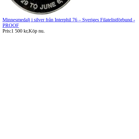
Minnesmedalj i silver från Interphil 76 – Sveriges Filatelistförbund -
PROOF
Pris:
1 500 kr
,
Köp nu
.