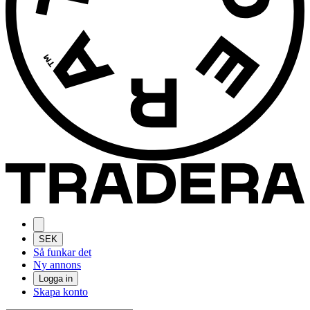
SEK
Så funkar det
Ny annons
Logga in
Skapa konto