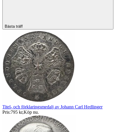
Bästa träff
Titel- och förklaringsmedalj av Johann Carl Hedlinger
Pris:
795 kr
,
Köp nu
.