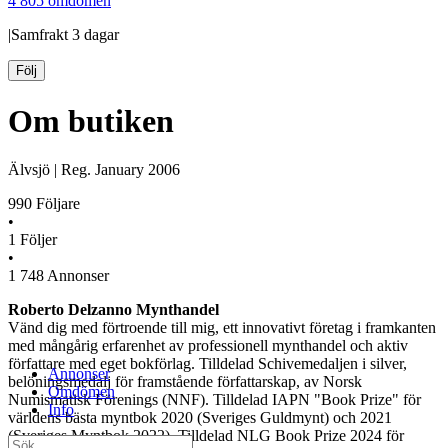
4 805 omdömen
|
Samfrakt
3 dagar
Följ
Om butiken
Älvsjö
|
Reg.
January 2006
990
Följare
•
1
Följer
•
1 748
Annonser
Roberto Delzanno Mynthandel
Vänd dig med förtroende till mig, ett innovativt företag i framkanten
med mångårig erfarenhet av professionell mynthandel och aktiv
författare med eget bokförlag. Tilldelad Schivemedaljen i silver,
Annonser
belöningsmedalj för framstående författarskap, av Norsk
Omdömen
Numismatisk Förenings (NNF). Tilldelad IAPN "Book Prize" för
Info
världens bästa myntbok 2020 (Sveriges Guldmynt) och 2021
(Sveriges Myntbok 2022). Tilldelad NLG Book Prize 2024 för