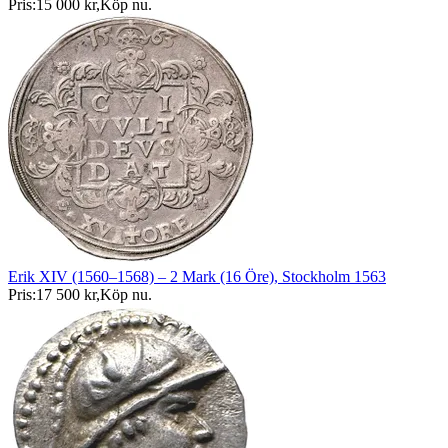
Pris:
15 000 kr
,
Köp nu
.
Erik XIV (1560–1568) – 2 Mark (16 Öre), Stockholm 1563
Pris:
17 500 kr
,
Köp nu
.