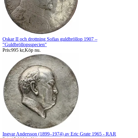
Oskar II och drottning Sofias guldbröllop 1907 –
"Guldbröllopsspecien"
Pris:
995 kr
,
Köp nu
.
Ingvar Andersson (1899–1974) av Eric Grate 1965 - RAR