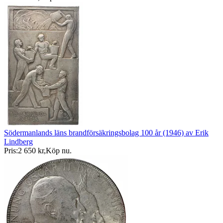
Södermanlands läns brandförsäkringsbolag 100 år (1946) av Erik
Lindberg
Pris:
2 650 kr
,
Köp nu
.