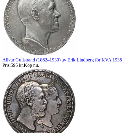
Allvar Gullstrand (1862–1930) av Erik Lindberg för KVA 1935
Pris:
595 kr
,
Köp nu
.