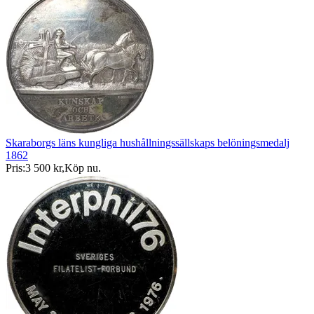
Skaraborgs läns kungliga hushållningssällskaps belöningsmedalj
1862
Pris:
3 500 kr
,
Köp nu
.