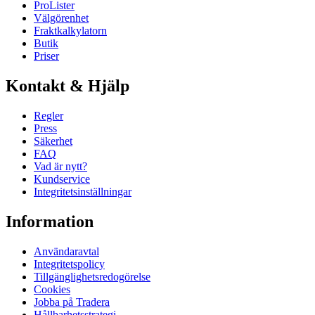
ProLister
Välgörenhet
Fraktkalkylatorn
Butik
Priser
Kontakt & Hjälp
Regler
Press
Säkerhet
FAQ
Vad är nytt?
Kundservice
Integritetsinställningar
Information
Användaravtal
Integritetspolicy
Tillgänglighetsredogörelse
Cookies
Jobba på Tradera
Hållbarhetsstrategi