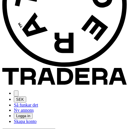
SEK
Så funkar det
Ny annons
Logga in
Skapa konto