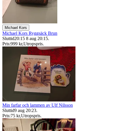
Michael Kors
Michael Kors Ryggsäck Brun
Sluttid
20:15
8 aug 20:15
.
Pris:
999 kr
,
Utropspris
.
Min farfar och lammen av Ulf Nilsson
Sluttid
9 aug 20:23
.
Pris:
75 kr
,
Utropspris
.