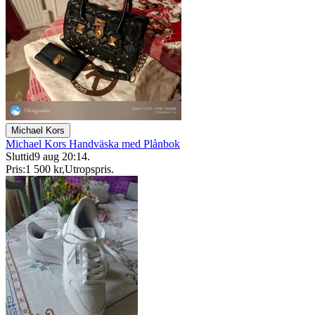
Michael Kors
Michael Kors Handväska med Plånbok
Sluttid
9 aug 20:14
.
Pris:
1 500 kr
,
Utropspris
.