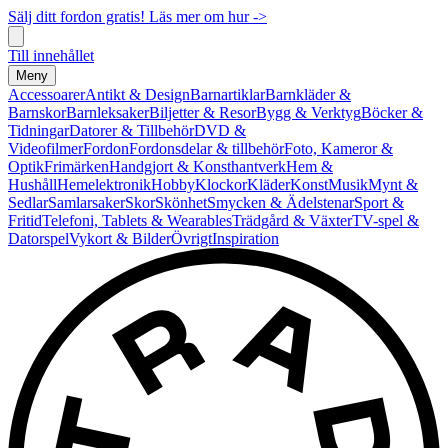
Sälj ditt fordon gratis! Läs mer om hur ->
Till innehållet
Meny
Accessoarer
Antikt & Design
Barnartiklar
Barnkläder &
Barnskor
Barnleksaker
Biljetter & Resor
Bygg & Verktyg
Böcker &
Tidningar
Datorer & Tillbehör
DVD &
Videofilmer
Fordon
Fordonsdelar & tillbehör
Foto, Kameror &
Optik
Frimärken
Handgjort & Konsthantverk
Hem &
Hushåll
Hemelektronik
Hobby
Klockor
Kläder
Konst
Musik
Mynt &
Sedlar
Samlarsaker
Skor
Skönhet
Smycken & Ädelstenar
Sport &
Fritid
Telefoni, Tablets & Wearables
Trädgård & Växter
TV-spel &
Datorspel
Vykort & Bilder
Övrigt
Inspiration