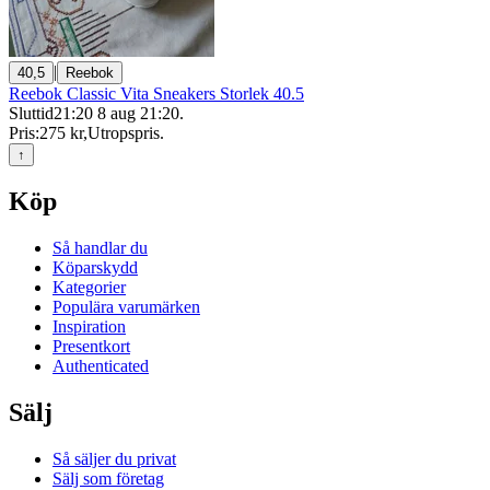
|
40,5
Reebok
Reebok Classic Vita Sneakers Storlek 40.5
Sluttid
21:20
8 aug 21:20
.
Pris:
275 kr
,
Utropspris
.
↑
Köp
Så handlar du
Köparskydd
Kategorier
Populära varumärken
Inspiration
Presentkort
Authenticated
Sälj
Så säljer du privat
Sälj som företag