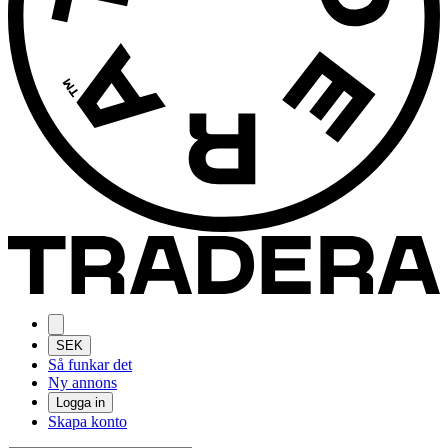
SEK
Så funkar det
Ny annons
Logga in
Skapa konto