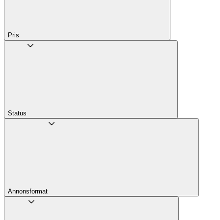
Pris
Status
Annons­format