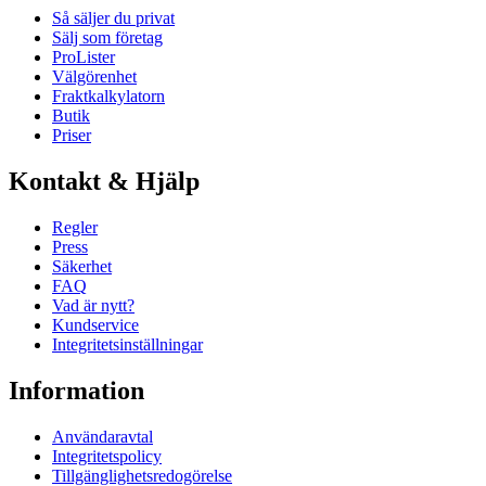
Så säljer du privat
Sälj som företag
ProLister
Välgörenhet
Fraktkalkylatorn
Butik
Priser
Kontakt & Hjälp
Regler
Press
Säkerhet
FAQ
Vad är nytt?
Kundservice
Integritetsinställningar
Information
Användaravtal
Integritetspolicy
Tillgänglighetsredogörelse