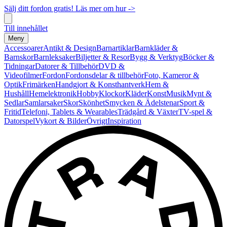
Sälj ditt fordon gratis! Läs mer om hur ->
Till innehållet
Meny
Accessoarer
Antikt & Design
Barnartiklar
Barnkläder &
Barnskor
Barnleksaker
Biljetter & Resor
Bygg & Verktyg
Böcker &
Tidningar
Datorer & Tillbehör
DVD &
Videofilmer
Fordon
Fordonsdelar & tillbehör
Foto, Kameror &
Optik
Frimärken
Handgjort & Konsthantverk
Hem &
Hushåll
Hemelektronik
Hobby
Klockor
Kläder
Konst
Musik
Mynt &
Sedlar
Samlarsaker
Skor
Skönhet
Smycken & Ädelstenar
Sport &
Fritid
Telefoni, Tablets & Wearables
Trädgård & Växter
TV-spel &
Datorspel
Vykort & Bilder
Övrigt
Inspiration