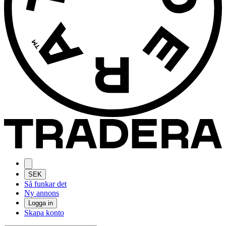
SEK
Så funkar det
Ny annons
Logga in
Skapa konto