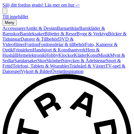
Sälj ditt fordon gratis! Läs mer om hur ->
Till innehållet
Meny
Accessoarer
Antikt & Design
Barnartiklar
Barnkläder &
Barnskor
Barnleksaker
Biljetter & Resor
Bygg & Verktyg
Böcker &
Tidningar
Datorer & Tillbehör
DVD &
Videofilmer
Fordon
Fordonsdelar & tillbehör
Foto, Kameror &
Optik
Frimärken
Handgjort & Konsthantverk
Hem &
Hushåll
Hemelektronik
Hobby
Klockor
Kläder
Konst
Musik
Mynt &
Sedlar
Samlarsaker
Skor
Skönhet
Smycken & Ädelstenar
Sport &
Fritid
Telefoni, Tablets & Wearables
Trädgård & Växter
TV-spel &
Datorspel
Vykort & Bilder
Övrigt
Inspiration