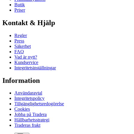
Butik
Priser
Kontakt & Hjälp
Regler
Press
Säkerhet
FAQ
Vad är nytt?
Kundservice
Integritetsinställningar
Information
Användaravtal
Integritetspolicy
Tillgänglighetsredogörelse
Cookies
Jobba på Tradera
Hållbarhetsstrategi
Traderas frakt