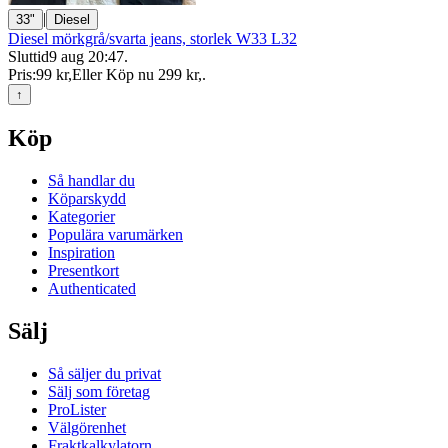
|
33"
Diesel
Diesel mörkgrå/svarta jeans, storlek W33 L32
Sluttid
9 aug 20:47
.
Pris:
99 kr
,
Eller Köp nu
299 kr
,
.
↑
Köp
Så handlar du
Köparskydd
Kategorier
Populära varumärken
Inspiration
Presentkort
Authenticated
Sälj
Så säljer du privat
Sälj som företag
ProLister
Välgörenhet
Fraktkalkylatorn