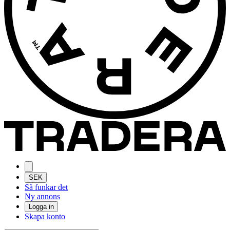
SEK
Så funkar det
Ny annons
Logga in
Skapa konto