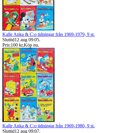
Kalle Anka & C:o tidningar från 1969-1979, 9 st.
Sluttid
12 aug 09:05
.
Pris:
100 kr
,
Köp nu
.
Kalle Anka & C:o tidningar från 1969-1980, 9 st.
Sluttid
12 aug 09:07
.