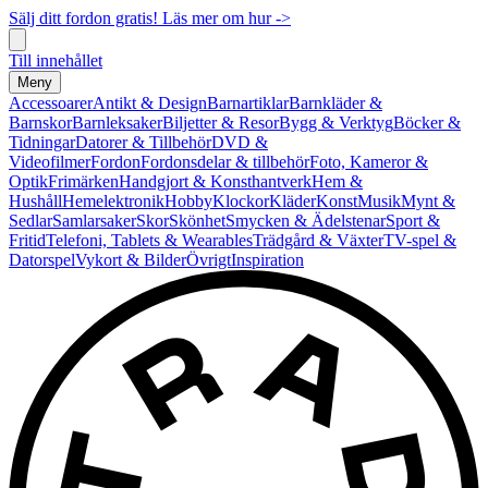
Sälj ditt fordon gratis! Läs mer om hur ->
Till innehållet
Meny
Accessoarer
Antikt & Design
Barnartiklar
Barnkläder &
Barnskor
Barnleksaker
Biljetter & Resor
Bygg & Verktyg
Böcker &
Tidningar
Datorer & Tillbehör
DVD &
Videofilmer
Fordon
Fordonsdelar & tillbehör
Foto, Kameror &
Optik
Frimärken
Handgjort & Konsthantverk
Hem &
Hushåll
Hemelektronik
Hobby
Klockor
Kläder
Konst
Musik
Mynt &
Sedlar
Samlarsaker
Skor
Skönhet
Smycken & Ädelstenar
Sport &
Fritid
Telefoni, Tablets & Wearables
Trädgård & Växter
TV-spel &
Datorspel
Vykort & Bilder
Övrigt
Inspiration