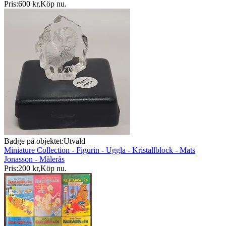
Pris:
600 kr
,
Köp nu
.
Badge på objektet:
Utvald
Miniature Collection - Figurin - Uggla - Kristallblock - Mats
Jonasson - Målerås
Pris:
200 kr
,
Köp nu
.