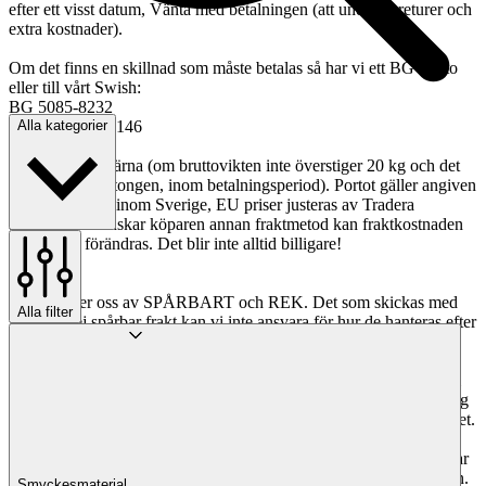
efter ett visst datum, Vänta med betalningen (att undvika returer och
extra kostnader).
Om det finns en skillnad som måste betalas så har vi ett BG konto
eller till vårt Swish:
BG 5085-8232
Swish 1232266146
Alla kategorier
Vi samfraktar gärna (om bruttovikten inte överstiger 20 kg och det
finns plats i kartongen, inom betalningsperiod). Portot gäller angiven
fraktmetod och inom Sverige, EU priser justeras av Tradera
automatiskt. Önskar köparen annan fraktmetod kan fraktkostnaden
komma att förändras. Det blir inte alltid billigare!
OBS!
Vi använder oss av SPÅRBART och REK. Det som skickas med
Alla filter
frimärke, ej spårbar frakt kan vi inte ansvara för hur de hanteras efter
inlämning.
Om du väljer att hämta upp din vunna vara, kan vi lagerhålla den i
högst TVÅ VECKOR. Om du inte har hämtat upp eller hört av dig
till oss inom en månad förbehåller vi oss rätten att starta om objektet.
För varor köpta via nätet gäller distansavtalslagen, dvs. köparen har
2 veckor på sig att ångra köpet. Köparen får då själv stå för frakten.
Smyckesmaterial