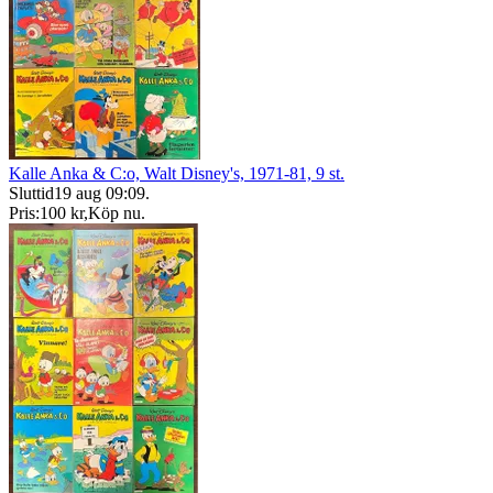
Kalle Anka & C:o, Walt Disney's, 1971-81, 9 st.
Sluttid
19 aug 09:09
.
Pris:
100 kr
,
Köp nu
.