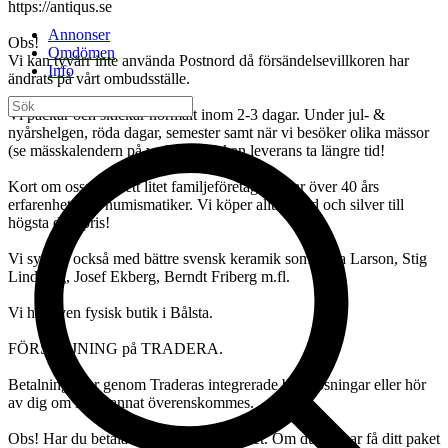
https://antiqus.se
Annonser
Obs!
Omdömen
Vi kan tyvärr inte använda Postnord då försändelsevillkoren har
Info
ändrats på vårt ombudsställe.
Vi packar och skickar normalt inom 2-3 dagar. Under jul- &
nyårshelgen, röda dagar, semester samt när vi besöker olika mässor
(se mässkalendern på webbsidan) kan leverans ta längre tid!
Kort om oss: vi är ett litet familjeföretag. Vi har över 40 års
erfarenhet som numismatiker. Vi köper alltid guld och silver till
högsta dagspris!
Vi sysslar också med bättre svensk keramik som: Lisa Larson, Stig
Lindberg, Josef Ekberg, Berndt Friberg m.fl.
Vi har även fysisk butik i Bålsta.
FÖRSÄLJNING på TRADERA.
Betalning sker genom Traderas integrerade betallösningar eller hör
av dig om inget annat överenskommes.
Obs! Har du betalat=vi skickar ditt paket. Om du önskar få ditt paket