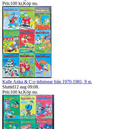
Pris:
100 kr
,
Köp nu
.
Kalle Anka & C:o tidningar från 1970-1981, 9 st.
Sluttid
12 aug 09:08
.
Pris:
100 kr
,
Köp nu
.