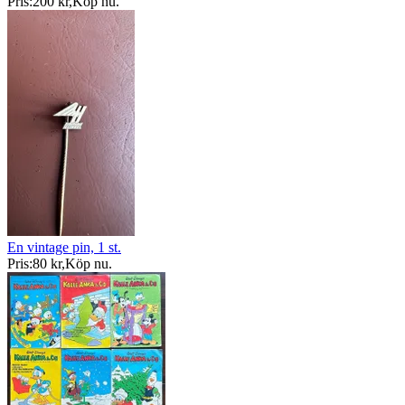
Pris:
200 kr
,
Köp nu
.
En vintage pin, 1 st.
Pris:
80 kr
,
Köp nu
.