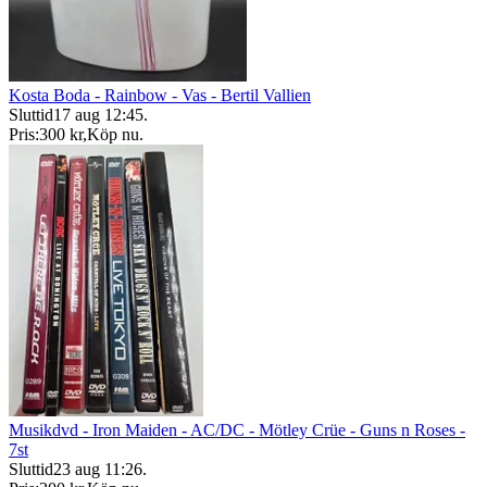
Kosta Boda - Rainbow - Vas - Bertil Vallien
Sluttid
17 aug 12:45
.
Pris:
300 kr
,
Köp nu
.
Musikdvd - Iron Maiden - AC/DC - Mötley Crüe - Guns n Roses -
7st
Sluttid
23 aug 11:26
.