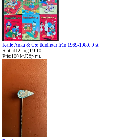
Kalle Anka & C:o tidningar från 1969-1980, 9 st.
Sluttid
12 aug 09:10
.
Pris:
100 kr
,
Köp nu
.