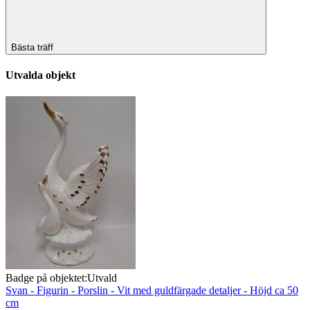
Bästa träff
Utvalda objekt
Badge på objektet:
Utvald
Svan - Figurin - Porslin - Vit med guldfärgade detaljer - Höjd ca 50
cm