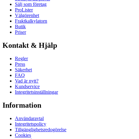
Sälj som företag
ProLister
Välgörenhet
Fraktkalkylatorn
Butik
Priser
Kontakt & Hjälp
Regler
Press
Säkerhet
FAQ
Vad är nytt?
Kundservice
Integritetsinställningar
Information
Användaravtal
Integritetspolicy
Tillgänglighetsredogörelse
Cookies