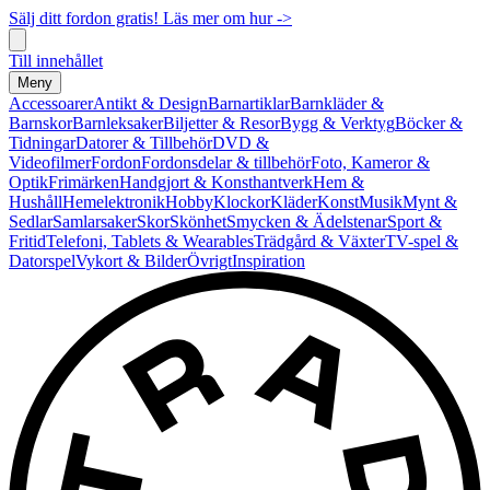
Sälj ditt fordon gratis! Läs mer om hur ->
Till innehållet
Meny
Accessoarer
Antikt & Design
Barnartiklar
Barnkläder &
Barnskor
Barnleksaker
Biljetter & Resor
Bygg & Verktyg
Böcker &
Tidningar
Datorer & Tillbehör
DVD &
Videofilmer
Fordon
Fordonsdelar & tillbehör
Foto, Kameror &
Optik
Frimärken
Handgjort & Konsthantverk
Hem &
Hushåll
Hemelektronik
Hobby
Klockor
Kläder
Konst
Musik
Mynt &
Sedlar
Samlarsaker
Skor
Skönhet
Smycken & Ädelstenar
Sport &
Fritid
Telefoni, Tablets & Wearables
Trädgård & Växter
TV-spel &
Datorspel
Vykort & Bilder
Övrigt
Inspiration