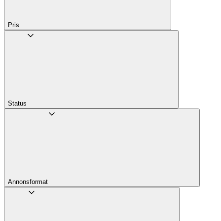
Pris
Status
Annons­format