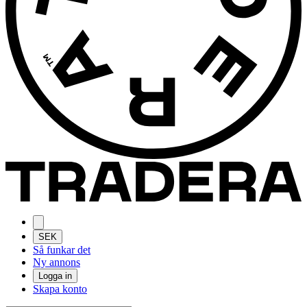
SEK
Så funkar det
Ny annons
Logga in
Skapa konto