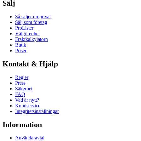
Sälj
Så säljer du privat
Sälj som företag
ProLister
Välgörenhet
Fraktkalkylatorn
Butik
Priser
Kontakt & Hjälp
Regler
Press
Säkerhet
FAQ
Vad är nytt?
Kundservice
Integritetsinställningar
Information
Användaravtal