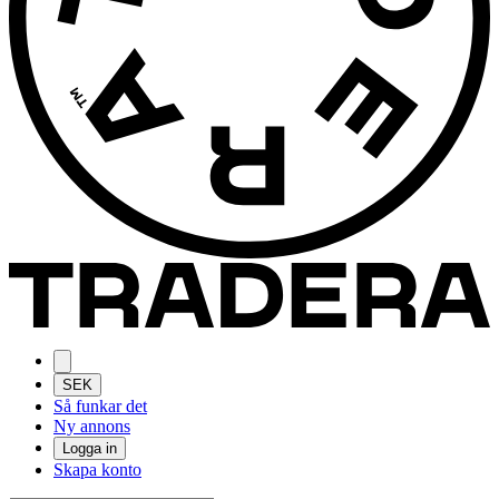
SEK
Så funkar det
Ny annons
Logga in
Skapa konto