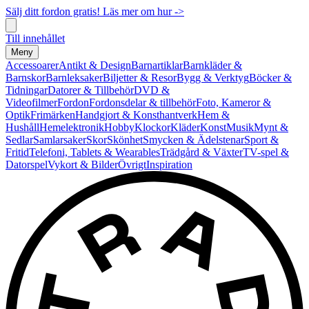
Sälj ditt fordon gratis! Läs mer om hur ->
Till innehållet
Meny
Accessoarer
Antikt & Design
Barnartiklar
Barnkläder &
Barnskor
Barnleksaker
Biljetter & Resor
Bygg & Verktyg
Böcker &
Tidningar
Datorer & Tillbehör
DVD &
Videofilmer
Fordon
Fordonsdelar & tillbehör
Foto, Kameror &
Optik
Frimärken
Handgjort & Konsthantverk
Hem &
Hushåll
Hemelektronik
Hobby
Klockor
Kläder
Konst
Musik
Mynt &
Sedlar
Samlarsaker
Skor
Skönhet
Smycken & Ädelstenar
Sport &
Fritid
Telefoni, Tablets & Wearables
Trädgård & Växter
TV-spel &
Datorspel
Vykort & Bilder
Övrigt
Inspiration