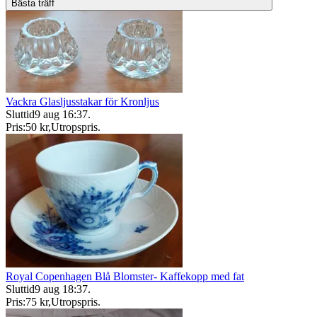
Bästa träff
Vackra Glasljusstakar för Kronljus
Sluttid
9 aug 16:37
.
Pris:
50 kr
,
Utropspris
.
Royal Copenhagen Blå Blomster- Kaffekopp med fat
Sluttid
9 aug 18:37
.
Pris:
75 kr
,
Utropspris
.