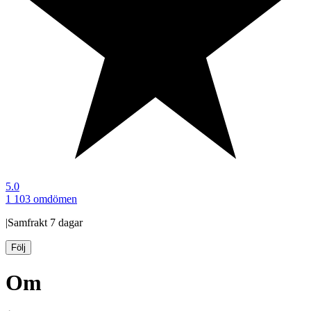
5.0
1 103 omdömen
|
Samfrakt
7 dagar
Följ
Om