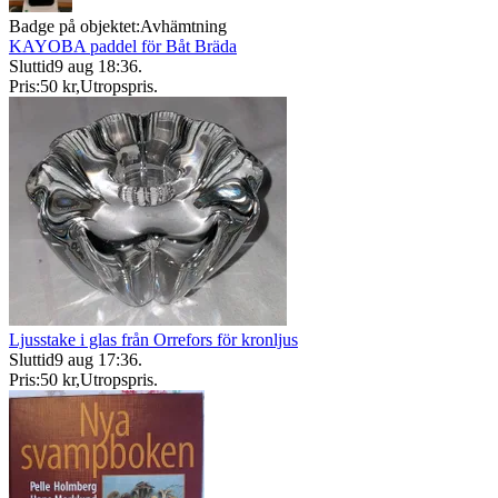
Badge på objektet:
Avhämtning
KAYOBA paddel för Båt Bräda
Sluttid
9 aug 18:36
.
Pris:
50 kr
,
Utropspris
.
Ljusstake i glas från Orrefors för kronljus
Sluttid
9 aug 17:36
.
Pris:
50 kr
,
Utropspris
.