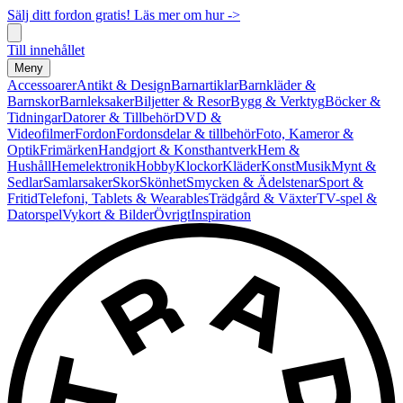
Sälj ditt fordon gratis! Läs mer om hur ->
Till innehållet
Meny
Accessoarer
Antikt & Design
Barnartiklar
Barnkläder &
Barnskor
Barnleksaker
Biljetter & Resor
Bygg & Verktyg
Böcker &
Tidningar
Datorer & Tillbehör
DVD &
Videofilmer
Fordon
Fordonsdelar & tillbehör
Foto, Kameror &
Optik
Frimärken
Handgjort & Konsthantverk
Hem &
Hushåll
Hemelektronik
Hobby
Klockor
Kläder
Konst
Musik
Mynt &
Sedlar
Samlarsaker
Skor
Skönhet
Smycken & Ädelstenar
Sport &
Fritid
Telefoni, Tablets & Wearables
Trädgård & Växter
TV-spel &
Datorspel
Vykort & Bilder
Övrigt
Inspiration