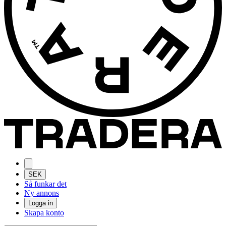
SEK
Så funkar det
Ny annons
Logga in
Skapa konto