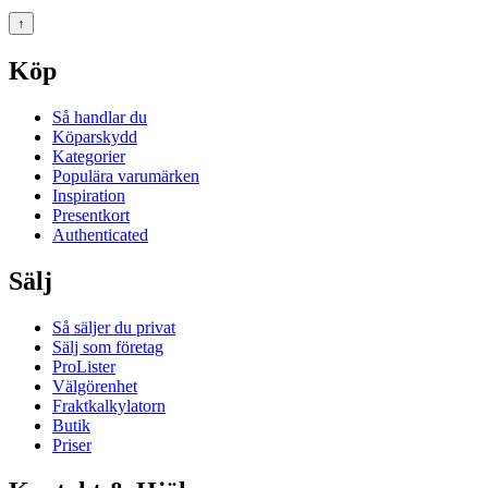
↑
Köp
Så handlar du
Köparskydd
Kategorier
Populära varumärken
Inspiration
Presentkort
Authenticated
Sälj
Så säljer du privat
Sälj som företag
ProLister
Välgörenhet
Fraktkalkylatorn
Butik
Priser