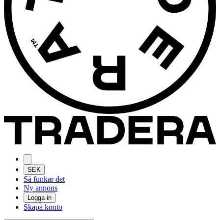
SEK
Så funkar det
Ny annons
Logga in
Skapa konto