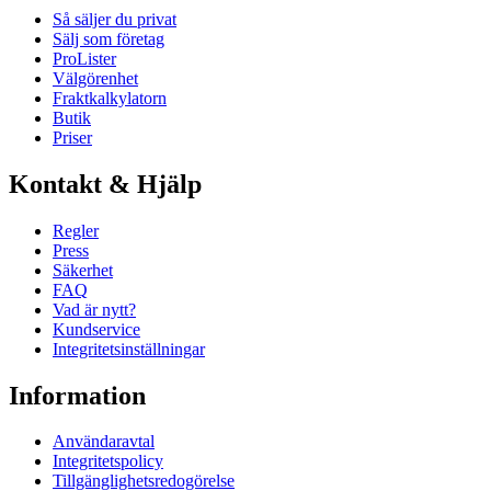
Så säljer du privat
Sälj som företag
ProLister
Välgörenhet
Fraktkalkylatorn
Butik
Priser
Kontakt & Hjälp
Regler
Press
Säkerhet
FAQ
Vad är nytt?
Kundservice
Integritetsinställningar
Information
Användaravtal
Integritetspolicy
Tillgänglighetsredogörelse