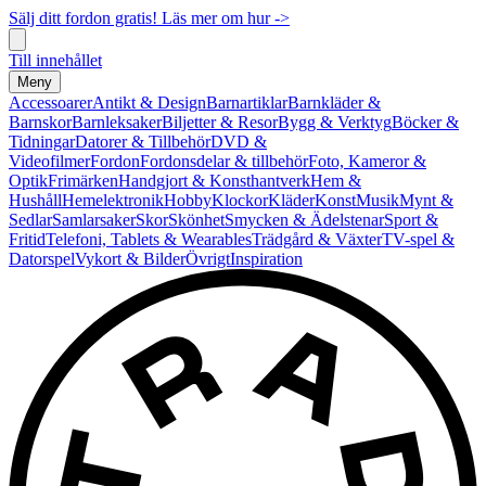
Sälj ditt fordon gratis! Läs mer om hur ->
Till innehållet
Meny
Accessoarer
Antikt & Design
Barnartiklar
Barnkläder &
Barnskor
Barnleksaker
Biljetter & Resor
Bygg & Verktyg
Böcker &
Tidningar
Datorer & Tillbehör
DVD &
Videofilmer
Fordon
Fordonsdelar & tillbehör
Foto, Kameror &
Optik
Frimärken
Handgjort & Konsthantverk
Hem &
Hushåll
Hemelektronik
Hobby
Klockor
Kläder
Konst
Musik
Mynt &
Sedlar
Samlarsaker
Skor
Skönhet
Smycken & Ädelstenar
Sport &
Fritid
Telefoni, Tablets & Wearables
Trädgård & Växter
TV-spel &
Datorspel
Vykort & Bilder
Övrigt
Inspiration