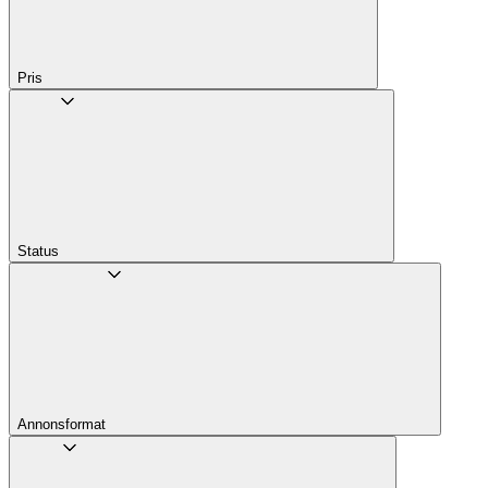
Pris
Status
Annons­format