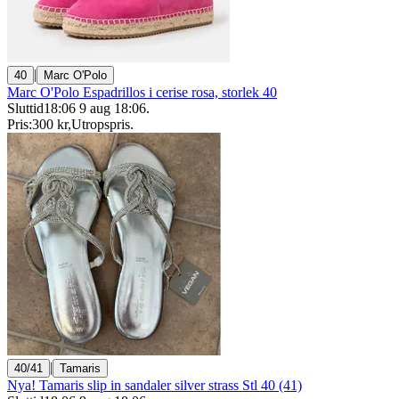
|
40
Marc O'Polo
Marc O'Polo Espadrillos i cerise rosa, storlek 40
Sluttid
18:06
9 aug 18:06
.
Pris:
300 kr
,
Utropspris
.
|
40/41
Tamaris
Nya! Tamaris slip in sandaler silver strass Stl 40 (41)