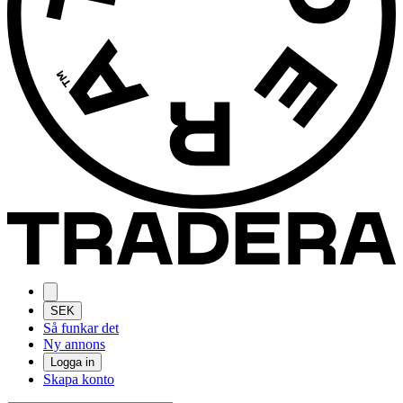
SEK
Så funkar det
Ny annons
Logga in
Skapa konto