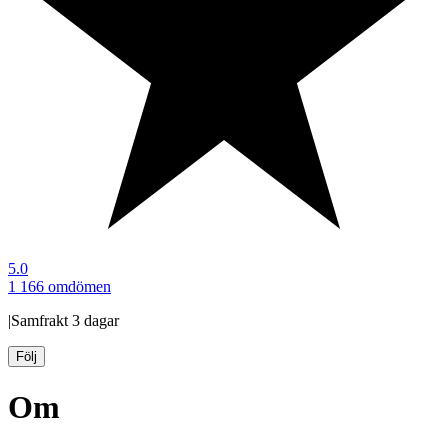
5.0
1 166 omdömen
|
Samfrakt
3 dagar
Följ
Om