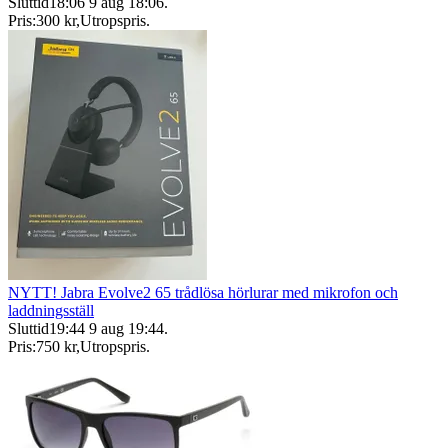
Sluttid
18:06
9 aug 18:06
.
Pris:
300 kr
,
Utropspris
.
NYTT! Jabra Evolve2 65 trådlösa hörlurar med mikrofon och
laddningsställ
Sluttid
19:44
9 aug 19:44
.
Pris:
750 kr
,
Utropspris
.