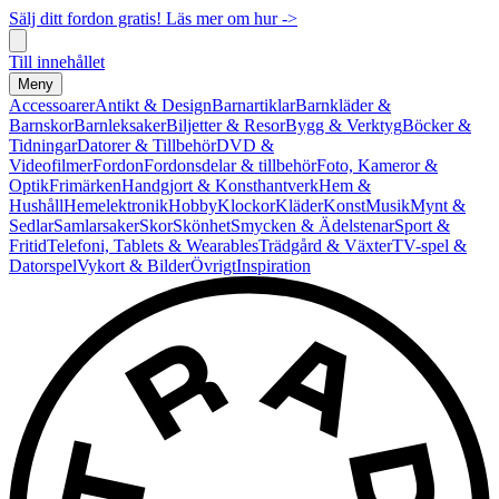
Sälj ditt fordon gratis! Läs mer om hur ->
Till innehållet
Meny
Accessoarer
Antikt & Design
Barnartiklar
Barnkläder &
Barnskor
Barnleksaker
Biljetter & Resor
Bygg & Verktyg
Böcker &
Tidningar
Datorer & Tillbehör
DVD &
Videofilmer
Fordon
Fordonsdelar & tillbehör
Foto, Kameror &
Optik
Frimärken
Handgjort & Konsthantverk
Hem &
Hushåll
Hemelektronik
Hobby
Klockor
Kläder
Konst
Musik
Mynt &
Sedlar
Samlarsaker
Skor
Skönhet
Smycken & Ädelstenar
Sport &
Fritid
Telefoni, Tablets & Wearables
Trädgård & Växter
TV-spel &
Datorspel
Vykort & Bilder
Övrigt
Inspiration