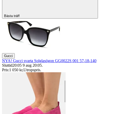
Bästa träff
Gucci
NYA! Gucci svarta Solglasögon GG0022S 001 57-18-140
Sluttid
20:05
9 aug 20:05
.
Pris:
1 050 kr
,
Utropspris
.