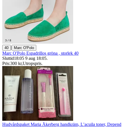
|
40
Marc O'Polo
Marc O'Polo Espadrillos gröna , storlek 40
Sluttid
18:05
9 aug 18:05
.
Pris:
300 kr
,
Utropspris
.
Hudvårdspaket Maria Åkerberg handkräm, L’acuila toner, Depend