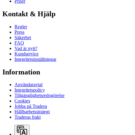
Priser
Kontakt & Hjälp
Regler
Press
Säkerhet
FAQ
Vad är nytt?
Kundservice
Integritetsinställningar
Information
Användaravtal
Integritetspolicy
Tillgänglighetsredogörelse
Cookies
Jobba på Tradera
Hållbarhetsstrategi
Traderas frakt