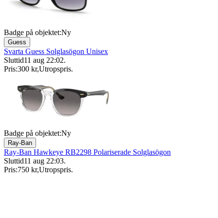
Badge på objektet:
Ny
Guess
Svarta Guess Solglasögon Unisex
Sluttid
11 aug 22:02
.
Pris:
300 kr
,
Utropspris
.
Badge på objektet:
Ny
Ray-Ban
Ray-Ban Hawkeye RB2298 Polariserade Solglasögon
Sluttid
11 aug 22:03
.
Pris:
750 kr
,
Utropspris
.