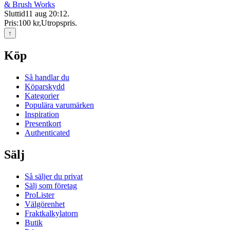
& Brush Works
Sluttid
11 aug 20:12
.
Pris:
100 kr
,
Utropspris
.
↑
Köp
Så handlar du
Köparskydd
Kategorier
Populära varumärken
Inspiration
Presentkort
Authenticated
Sälj
Så säljer du privat
Sälj som företag
ProLister
Välgörenhet
Fraktkalkylatorn
Butik