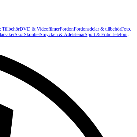
 Tillbehör
DVD & Videofilmer
Fordon
Fordonsdelar & tillbehör
Foto,
arsaker
Skor
Skönhet
Smycken & Ädelstenar
Sport & Fritid
Telefoni,