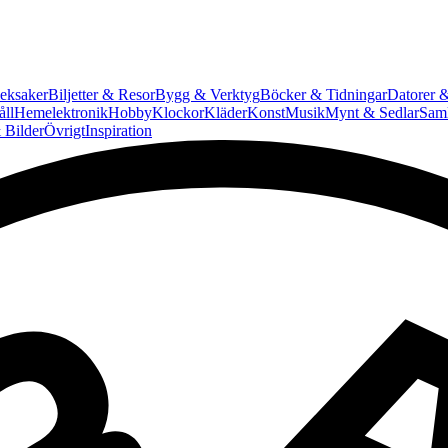
eksaker
Biljetter & Resor
Bygg & Verktyg
Böcker & Tidningar
Datorer &
ll
Hemelektronik
Hobby
Klockor
Kläder
Konst
Musik
Mynt & Sedlar
Saml
 Bilder
Övrigt
Inspiration