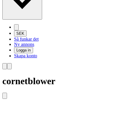
SEK
Så funkar det
Ny annons
Logga in
Skapa konto
cornetblower