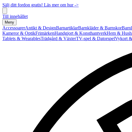
Sälj ditt fordon gratis! Läs mer om hur ->
Till innehållet
Meny
Accessoarer
Antikt & Design
Barnartiklar
Barnkläder & Barnskor
Barnl
Kameror & Optik
Frimärken
Handgjort & Konsthantverk
Hem & Hushå
Tablets & Wearables
Trädgård & Växter
TV-spel & Datorspel
Vykort &