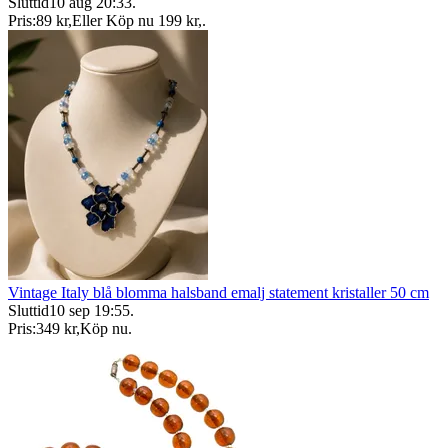
Sluttid
10 aug 20:33
.
Pris:
89 kr
,
Eller Köp nu
199 kr
,
.
Vintage Italy blå blomma halsband emalj statement kristaller 50 cm
Sluttid
10 sep 19:55
.
Pris:
349 kr
,
Köp nu
.