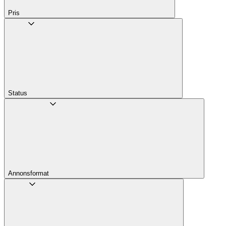
Pris
Status
Annons­format