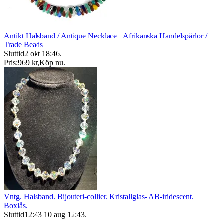
Antikt Halsband / Antique Necklace - Afrikanska Handelspärlor /
Trade Beads
Sluttid
2 okt 18:46
.
Pris:
969 kr
,
Köp nu
.
Vntg. Halsband. Bijouteri-collier. Kristallglas- AB-iridescent.
Boxlås.
Sluttid
12:43
10 aug 12:43
.