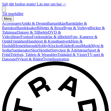
Sälj ditt fordon gratis! Läs mer om hur ->
Till innehållet
Meny
Accessoarer
Antikt & Design
Barnartiklar
Barnkläder &
Barnskor
Barnleksaker
Biljetter & Resor
Bygg & Verktyg
Böcker &
Tidningar
Datorer & Tillbehör
DVD &
Videofilmer
Fordon
Fordonsdelar & tillbehör
Foto, Kameror &
Optik
Frimärken
Handgjort & Konsthantverk
Hem &
Hushåll
Hemelektronik
Hobby
Klockor
Kläder
Konst
Musik
Mynt &
Sedlar
Samlarsaker
Skor
Skönhet
Smycken & Ädelstenar
Sport &
Fritid
Telefoni, Tablets & Wearables
Trädgård & Växter
TV-spel &
Datorspel
Vykort & Bilder
Övrigt
Inspiration