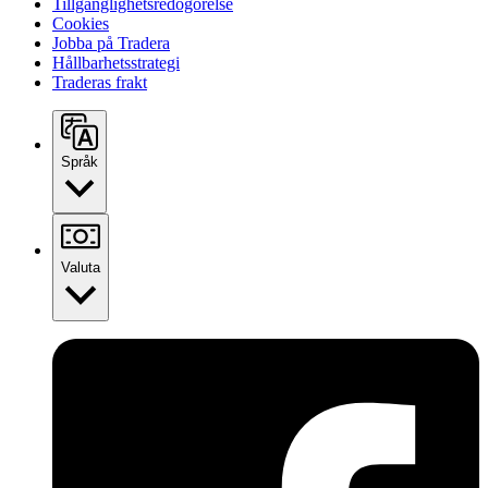
Tillgänglighetsredogörelse
Cookies
Jobba på Tradera
Hållbarhetsstrategi
Traderas frakt
Språk
Valuta