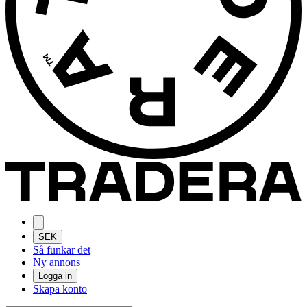
SEK
Så funkar det
Ny annons
Logga in
Skapa konto