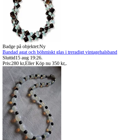
Badge på objektet:
Ny
Bandad agat och böhmiskt glas i treradigt vintagehalsband
Sluttid
15 aug 19:26
.
Pris:
280 kr
,
Eller Köp nu
350 kr
,
.