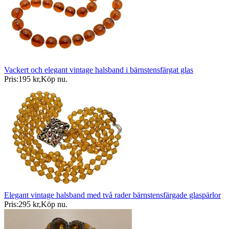
Vackert och elegant vintage halsband i bärnstensfärgat glas
Pris:
195 kr
,
Köp nu
.
Elegant vintage halsband med två rader bärnstensfärgade glaspärlor
Pris:
295 kr
,
Köp nu
.