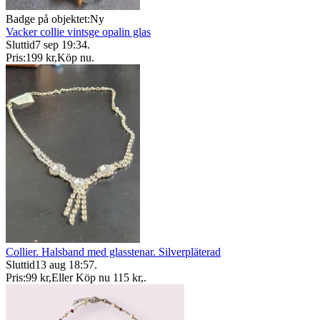
Badge på objektet:
Ny
Vacker collie vintsge opalin glas
Sluttid
7 sep 19:34
.
Pris:
199 kr
,
Köp nu
.
Collier. Halsband med glasstenar. Silverpläterad
Sluttid
13 aug 18:57
.
Pris:
99 kr
,
Eller Köp nu
115 kr
,
.