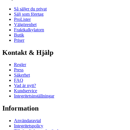
Så säljer du privat
Sälj som företag
ProLister
Välgörenhet
Fraktkalkylatorn
Butik
Priser
Kontakt & Hjälp
Regler
Press
Säkerhet
FAQ
Vad är nytt?
Kundservice
Integritetsinställningar
Information
Användaravtal
Integritetspolicy