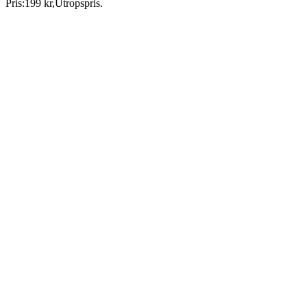
Pris:
199 kr
,
Utropspris
.