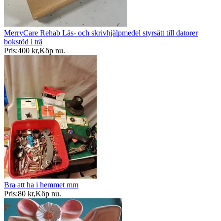
MerryCare Rehab Läs- och skrivhjälpmedel styrsätt till datorer
bokstöd i trä
Pris:
400 kr
,
Köp nu
.
Bra att ha i hemmet mm
Pris:
80 kr
,
Köp nu
.