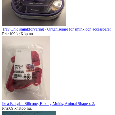
Tray Chic sminkförvaring - Organiserare för smink och accessoarer
Pris:
109 kr
,
Köp nu
.
Ikea Bakglad Silicone, Baking Molds, Animal Shape x 2.
Pris:
69 kr
,
Köp nu
.