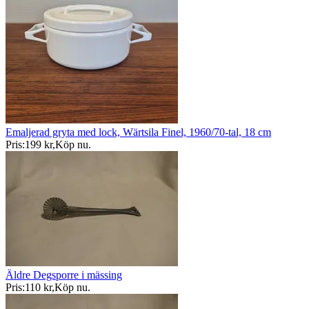
Emaljerad gryta med lock, Wärtsila Finel, 1960/70-tal, 18 cm
Pris:
199 kr
,
Köp nu
.
Äldre Degsporre i mässing
Pris:
110 kr
,
Köp nu
.