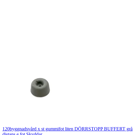
120byggnadsvård x st gummifot liten DÖRRSTOPP BUFFERT grå
distans e fot Skyddar