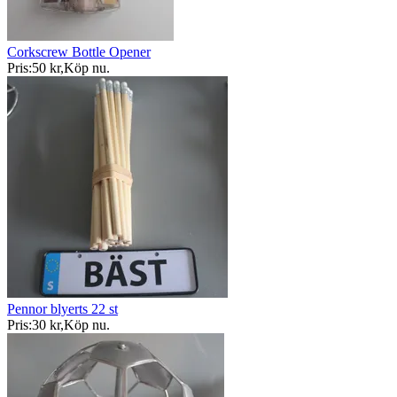
Corkscrew Bottle Opener
Pris:
50 kr
,
Köp nu
.
Pennor blyerts 22 st
Pris:
30 kr
,
Köp nu
.