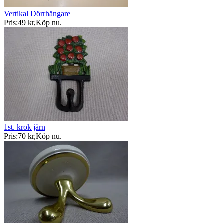
Vertikal Dörrhängare
Pris:
49 kr
,
Köp nu
.
1st. krok järn
Pris:
70 kr
,
Köp nu
.