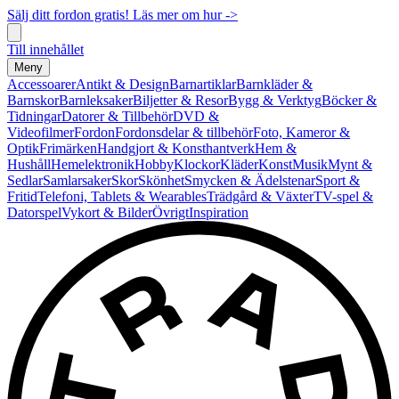
Sälj ditt fordon gratis! Läs mer om hur ->
Till innehållet
Meny
Accessoarer
Antikt & Design
Barnartiklar
Barnkläder &
Barnskor
Barnleksaker
Biljetter & Resor
Bygg & Verktyg
Böcker &
Tidningar
Datorer & Tillbehör
DVD &
Videofilmer
Fordon
Fordonsdelar & tillbehör
Foto, Kameror &
Optik
Frimärken
Handgjort & Konsthantverk
Hem &
Hushåll
Hemelektronik
Hobby
Klockor
Kläder
Konst
Musik
Mynt &
Sedlar
Samlarsaker
Skor
Skönhet
Smycken & Ädelstenar
Sport &
Fritid
Telefoni, Tablets & Wearables
Trädgård & Växter
TV-spel &
Datorspel
Vykort & Bilder
Övrigt
Inspiration