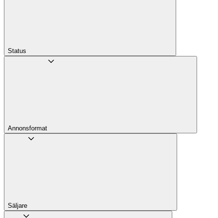
Status
Annons­format
Säljare