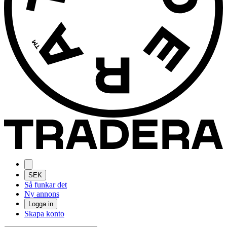
SEK
Så funkar det
Ny annons
Logga in
Skapa konto