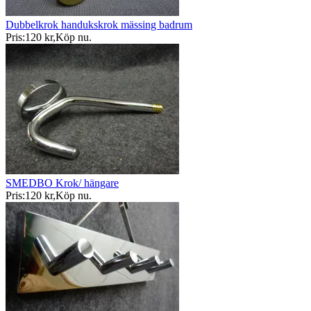
Dubbelkrok handukskrok mässing badrum
Pris:
120 kr
,
Köp nu
.
SMEDBO Krok/ hängare
Pris:
120 kr
,
Köp nu
.